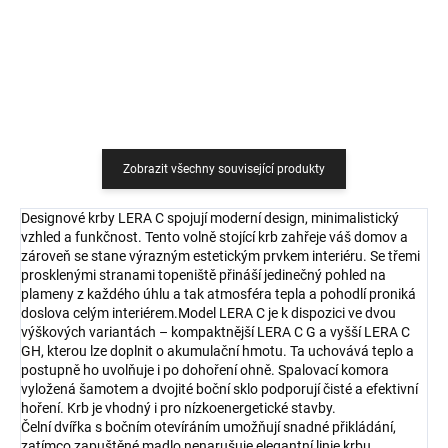
Do košíku
Zobrazit všechny související produkty
Designové krby LERA C spojují moderní design, minimalistický
vzhled a funkčnost. Tento volně stojící krb zahřeje váš domov a
zároveň se stane výrazným estetickým prvkem interiéru. Se třemi
prosklenými stranami topeniště přináší jedinečný pohled na
plameny z každého úhlu a tak atmosféra tepla a pohodlí proniká
doslova celým interiérem.Model LERA C je k dispozici ve dvou
výškových variantách – kompaktnější LERA C G a vyšší LERA C
GH, kterou lze doplnit o akumulační hmotu. Ta uchovává teplo a
postupně ho uvolňuje i po dohoření ohně. Spalovací komora
vyložená šamotem a dvojité boční sklo podporují čisté a efektivní
hoření. Krb je vhodný i pro nízkoenergetické stavby.
Čelní dvířka s bočním otevíráním umožňují snadné přikládání,
zatímco zapuštěné madlo nenarušuje elegantní linie krbu.