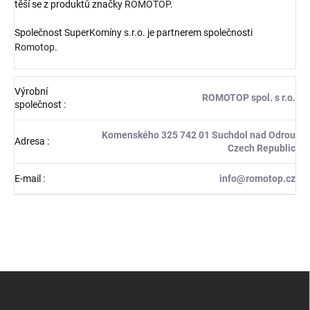
těší se z produktů značky
ROMOTOP
.
Společnost SuperKomíny s.r.o. je partnerem společnosti
Romotop
.
Výrobní
ROMOTOP spol. s r.o.
společnost
:
Komenského 325 742 01 Suchdol nad Odrou
Adresa
:
Czech Republic
E-mail
:
info@romotop.cz
Z
á
p