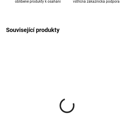
oblíbené produkty k osahání
vstřícná zákaznická podpora
Související produkty
NA DOTAZ
SKLADEM
(1 KS)
Roura s KL 150/1000/2
Přechodka kouřovodu
mm
150/120 mm
987 Kč
268 Kč
815,70 Kč bez DPH
221,49 Kč bez DPH
Do košíku