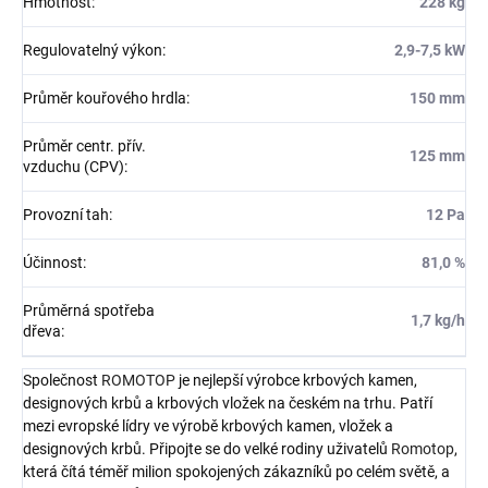
Hmotnost
:
228 kg
Regulovatelný výkon
:
2,9-7,5 kW
Průměr kouřového hrdla
:
150 mm
Průměr centr. přív.
125 mm
vzduchu (CPV)
:
Provozní tah
:
12 Pa
Účinnost
:
81,0 %
Průměrná spotřeba
1,7 kg/h
dřeva
:
Společnost
ROMOTOP
je nejlepší výrobce krbových kamen,
designových krbů a krbových vložek na českém na trhu. Patří
mezi evropské lídry ve výrobě krbových kamen, vložek a
designových krbů. Připojte se do velké rodiny uživatelů
Romotop
,
která čítá téměř milion spokojených zákazníků po celém světě, a