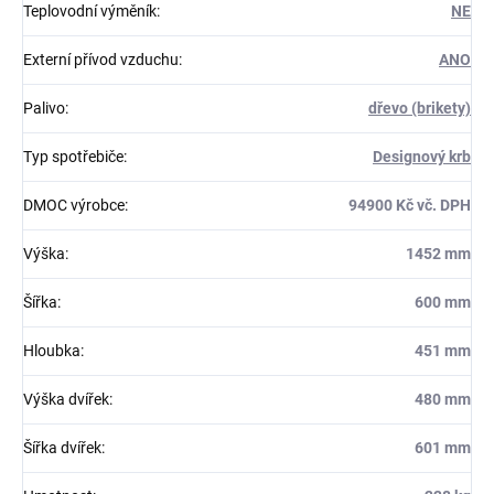
Teplovodní výměník
:
NE
Externí přívod vzduchu
:
ANO
Palivo
:
dřevo (brikety)
Typ spotřebiče
:
Designový krb
DMOC výrobce
:
94900 Kč vč. DPH
Výška
:
1452 mm
Šířka
:
600 mm
Hloubka
:
451 mm
Výška dvířek
:
480 mm
Šířka dvířek
:
601 mm