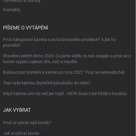
Certifikáty a návody
Kontakty
PÍŠEME O VYTÁPĚNÍ
Proč nakupovat kamna u autorizovaného prodejce? A jak ho
poznáte?
Stavební veletrh Brno 2026: Co jsme viděli, co nás zaujalo a proč se o
komín vyplatí zajímat dřív, než si myslíte
Budoucnost komínů a kamen po roce 2027: Proč se nemusíte bát
Topí vaše kamna zbytečně pánubohu do oken?
Když kamna umí víc než jen topit - HETA Scan-Line 920B s troubou
JAK VYBRAT
Proč si vybrat náš komín?
Jak si vybrat komín