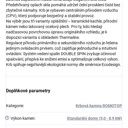
Předehřívaný oplach skla pomáhá udržet čelní prosklení čisté bez
zbytečné námahy. Krb je vybaven centrálním přívodem vzduchu
(CPV), který podporuje bezpečný a stabilní provoz.
Na výběr jsou tři varianty opláštění – keramické kachle, přírodní
kámen nebo lakovaný ocelový plech. Pro ty, kdo hledají
nadčasovou povrchovou úpravu originálního vzhledu, je k
dispozici varianta s obkladem Thermaline.
Regulace přívodu primárního a sekundárního vzduchu je řešena
jediným ovládacím prvkem, což zajišťuje jednoduché a intuitivní
ovládání. Systém vedení spalin DOUBLE SPIN zvyšuje účinnost
spalování, přispívá ke snížení emisí a optimalizuje celkový výkon.
Krb splňuje nejpřísnější ekologické normy dle směrnice Ecodesign.
Doplňkové parametry
Kategorie
:
Krbová kamna ROMOTOP
?
Výkon kamen
:
Standardní domy (5,0 - 8,9 kW)