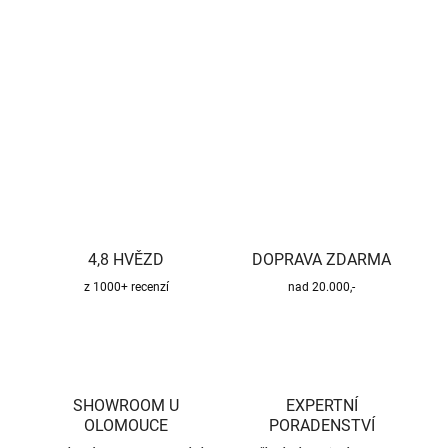
−
+
Přidat do košíku
DETAILNÍ INFORMACE
ZEPTAT SE
HLÍDAT
4,8 HVĚZD
DOPRAVA ZDARMA
z 1000+ recenzí
nad 20.000,-
SHOWROOM U
EXPERTNÍ
OLOMOUCE
PORADENSTVÍ