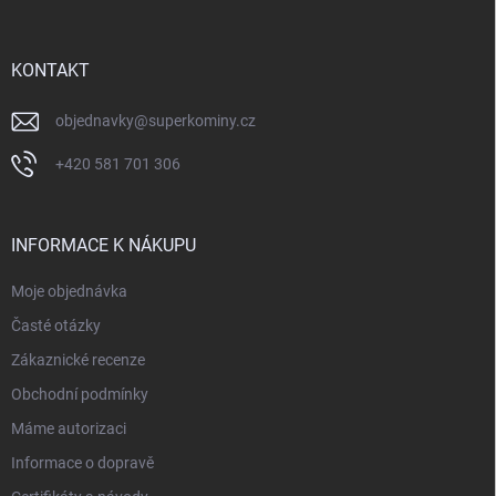
a
t
í
KONTAKT
objednavky
@
superkominy.cz
+420 581 701 306
INFORMACE K NÁKUPU
Moje objednávka
Časté otázky
Zákaznické recenze
Obchodní podmínky
Máme autorizaci
Informace o dopravě