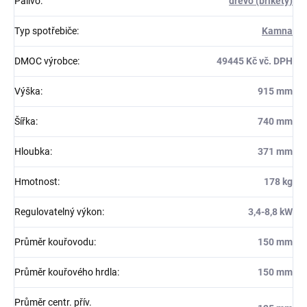
Palivo
:
dřevo (brikety)
Typ spotřebiče
:
Kamna
DMOC výrobce
:
49445 Kč vč. DPH
Výška
:
915 mm
Šířka
:
740 mm
Hloubka
:
371 mm
Hmotnost
:
178 kg
Regulovatelný výkon
:
3,4-8,8 kW
Průměr kouřovodu
:
150 mm
Průměr kouřového hrdla
:
150 mm
Průměr centr. přív.