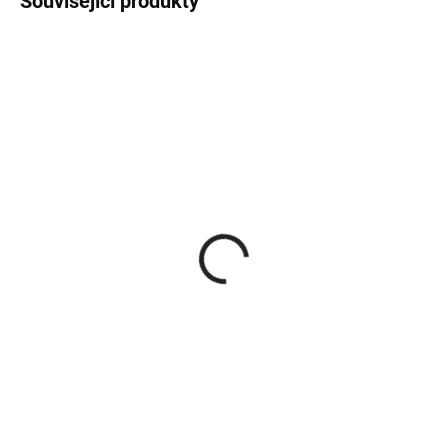
Související produkty
NA DOTAZ
NA DOTAZ
Roura s KL 150/500/2
Koleno stavitelné UNI s
mm
ČO 150/0°-180°/1,5mm
711 Kč
997 Kč
587,60 Kč bez DPH
823,97 Kč bez DPH
Do košíku
Do košíku