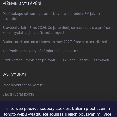
PÍŠEME O VYTÁPĚNÍ
Proč nakupovat kamna u autorizovaného prodejce? A jak ho
poznáte?
Stavební veletrh Brno 2026: Co jsme viděli, co nás zaujalo a proč se o
komín vyplatí zajímat dřív, než si myslíte
Budoucnost komínů a kamen po roce 2027: Proč se nemusíte bát
Topí vaše kamna zbytečně pánubohu do oken?
Když kamna umí víc než jen topit - HETA Scan-Line 920B s troubou
JAK VYBRAT
Proč si vybrat náš komín?
Jak si vybrat komín
Keramický nebo nerezový komín?
Tento web používá soubory cookies. Dalším procházením
Jak vybrat kamna nebo krbovou vložku
tohoto webu vyjadřujete souhlas s jejich používáním.. Více