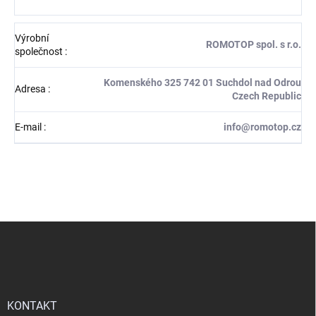
Výrobní
ROMOTOP spol. s r.o.
společnost
:
Komenského 325 742 01 Suchdol nad Odrou
Adresa
:
Czech Republic
E-mail
:
info@romotop.cz
Z
á
p
a
t
í
KONTAKT