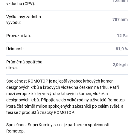
125 mm
vzduchu (CPV)
:
Výška osy zadního
787 mm
vývodu
:
Provozní tah
:
12 Pa
Účinnost
:
81,0 %
Průměrná spotřeba
2,0 kg/h
dřeva
:
Společnost
ROMOTOP
je nejlepší výrobce krbových kamen,
designových krbů a krbových vložek na českém na trhu. Patří
mezi evropské lídry ve výrobě krbových kamen, vložek a
designových krbů. Připojte se do velké rodiny uživatelů
Romotop
,
která čítá téměř milion spokojených zákazníků po celém světě, a
těší se z produktů značky
ROMOTOP
.
Společnost SuperKomíny s.r.o. je partnerem společnosti
Romotop
.