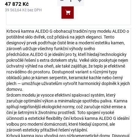
−
+
47 872 Kč
39 563,64 Kč bez DPH
Do košíku
Krbová kamna ALEDO G obohacují tradiční rysy modelu ALEDO o
potištěné sklo dvířek, což přidává na jejich eleganci. Tento
designový prvek podtrhuje čisté linie a moderní estetiku kamen,
zároveň udržuje všechny funkční výhody svého
předchůdce.ALEDO G je ideální pro ty, kteří hledají technologicky
pokročilé řešení s extra dotekem stylu. Velké sklo poskytuje nejen
úchvatný výhled na oheň, ale také zajišťuje, že teplo je efektivně
rozváděno do prostoru. Dostupnost variant s různými typy
obkladů jako je kámen serpentin, keramické kachle nebo černý
plech — umožňuje uživatelům vytvořit harmonický doplněk k jejich
domovu.
Srdcem modelu je vysoce efektivní spalovací systém, který
zaručuje optimální výkon a minimalizuje spotřebu paliva. Kamna
splňují nejpřísnější ekologické normy, což zaručuje nízké emise a
činí je šetrnými k životnímu prostředí. Toto spojení vysoké
účinnosti a estetické flexibility činí krbová kamna ALEDO G ideální
volbou pro moderní domácnosti, které hledají úsporné, ale
zároveň esteticky přitažlivé řešení vytápění.
Krbová kamna jsou vhodná pro nízkoenergetické domy. Disponují