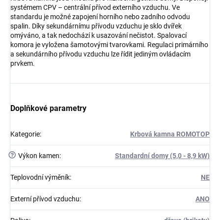
systémem CPV – centrální přívod externího vzduchu. Ve
standardu je možné zapojení horního nebo zadního odvodu
spalin. Díky sekundárnímu přívodu vzduchu je sklo dvířek
omýváno, a tak nedochází k usazování nečistot. Spalovací
komora je vyložena šamotovými tvarovkami. Regulaci primárního
a sekundárního přívodu vzduchu lze řídit jediným ovládacím
prvkem.
Doplňkové parametry
Kategorie
:
Krbová kamna ROMOTOP
?
Výkon kamen
:
Standardní domy (5,0 - 8,9 kW)
Teplovodní výměník
:
NE
Externí přívod vzduchu
:
ANO