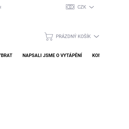
CZK
ravě
Certifikáty a návody
Kontakty
PRÁZDNÝ KOŠÍK
NÁKUPNÍ
KOŠÍK
YBRAT
NAPSALI JSME O VYTÁPĚNÍ
KOMÍNOVÝ KONF