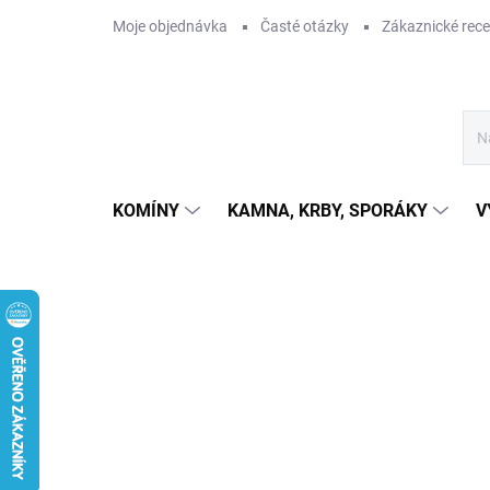
Přejít
Moje objednávka
Časté otázky
Zákaznické rec
na
obsah
KOMÍNY
KAMNA, KRBY, SPORÁKY
V