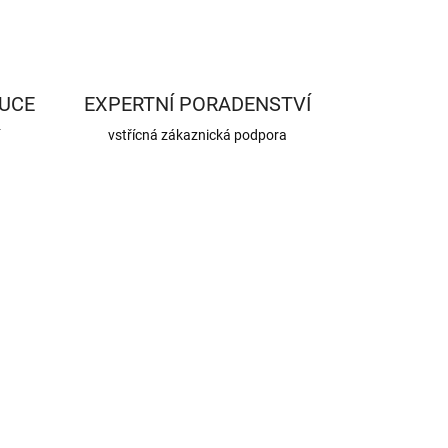
UCE
EXPERTNÍ PORADENSTVÍ
í
vstřícná zákaznická podpora
VYSTAVENO NA
602938
PRODEJNĚ
CENA JIŽ PO SLEVĚ
ZDARMA
54 950 Kč