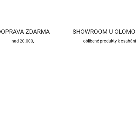
DOPRAVA ZDARMA
SHOWROOM U OLOMO
nad 20.000,-
oblíbené produkty k osahán
TIP
27302
VYSTAVENO NA
PRODEJNĚ
A
č