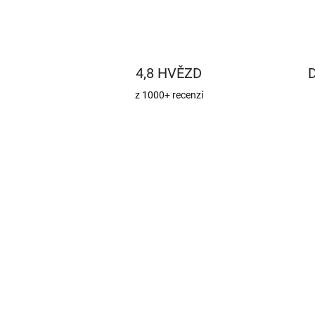
4,8 HVĚZD
z 1000+ recenzí
643793
ZDARM
34 715 K