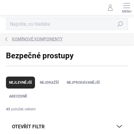
Přejít
na
obsah
Hledat
KOMÍNOVÉ KOMPONENTY
Bezpečné prostupy
Ř
a
NEJLEVNĚJŠÍ
NEJDRAŽŠÍ
NEJPRODÁVANĚJŠÍ
z
e
ABECEDNĚ
n
í
45
položek celkem
p
r
OTEVŘÍT FILTR
o