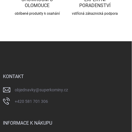
OLOMOUCE
PORADENSTVÍ
oblíbené produkty k osahání
vstřícná zákaznická podpora
Z
á
p
a
t
í
KONTAKT
objednavky
@
superkominy.cz
+420 581 701 306
INFORMACE K NÁKUPU