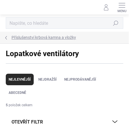
Přejít
na
obsah
Hledat
Příslušenství krbová kamna a vložky
Lopatkové ventilátory
Ř
a
NEJLEVNĚJŠÍ
NEJDRAŽŠÍ
NEJPRODÁVANĚJŠÍ
z
e
ABECEDNĚ
n
í
5
položek celkem
p
r
OTEVŘÍT FILTR
o