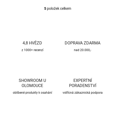
5
položek celkem
O
v
l
á
d
a
c
4,8 HVĚZD
DOPRAVA ZDARMA
í
p
z 1000+ recenzí
nad 20.000,-
r
v
k
y
v
ý
SHOWROOM U
EXPERTNÍ
p
OLOMOUCE
PORADENSTVÍ
i
oblíbené produkty k osahání
s
vstřícná zákaznická podpora
u