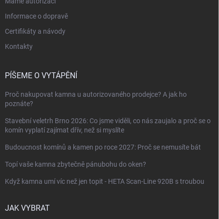
Máme autorizaci
Informace o dopravě
Certifikáty a návody
Kontakty
PÍŠEME O VYTÁPĚNÍ
Proč nakupovat kamna u autorizovaného prodejce? A jak ho
poznáte?
Stavební veletrh Brno 2026: Co jsme viděli, co nás zaujalo a proč se o
komín vyplatí zajímat dřív, než si myslíte
Budoucnost komínů a kamen po roce 2027: Proč se nemusíte bát
Topí vaše kamna zbytečně pánubohu do oken?
Když kamna umí víc než jen topit - HETA Scan-Line 920B s troubou
JAK VYBRAT