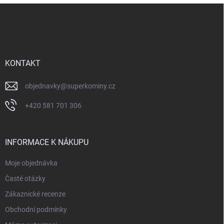
Z
á
p
a
t
í
KONTAKT
objednavky
@
superkominy.cz
+420 581 701 306
INFORMACE K NÁKUPU
Moje objednávka
Časté otázky
Zákaznické recenze
Obchodní podmínky