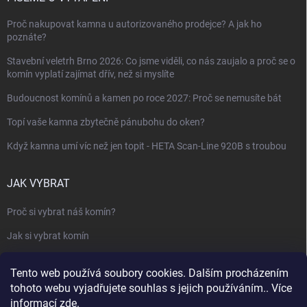
Proč nakupovat kamna u autorizovaného prodejce? A jak ho
poznáte?
Stavební veletrh Brno 2026: Co jsme viděli, co nás zaujalo a proč se o
komín vyplatí zajímat dřív, než si myslíte
Budoucnost komínů a kamen po roce 2027: Proč se nemusíte bát
Topí vaše kamna zbytečně pánubohu do oken?
Když kamna umí víc než jen topit - HETA Scan-Line 920B s troubou
JAK VYBRAT
Proč si vybrat náš komín?
Jak si vybrat komín
Keramický nebo nerezový komín?
Tento web používá soubory cookies. Dalším procházením
Jak vybrat kamna nebo krbovou vložku
tohoto webu vyjadřujete souhlas s jejich používáním.. Více
informací
zde
.