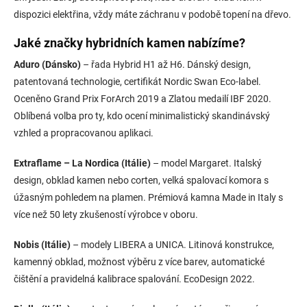
dispozici elektřina, vždy máte záchranu v podobě topení na dřevo.
Jaké značky hybridních kamen nabízíme?
Aduro (Dánsko)
– řada Hybrid H1 až H6. Dánský design,
patentovaná technologie, certifikát Nordic Swan Eco-label.
Oceněno Grand Prix ForArch 2019 a Zlatou medailí IBF 2020.
Oblíbená volba pro ty, kdo ocení minimalistický skandinávský
vzhled a propracovanou aplikaci.
Extraflame – La Nordica (Itálie)
– model Margaret. Italský
design, obklad kamen nebo corten, velká spalovací komora s
úžasným pohledem na plamen. Prémiová kamna Made in Italy s
více než 50 lety zkušeností výrobce v oboru.
Nobis (Itálie)
– modely LIBERA a UNICA. Litinová konstrukce,
kamenný obklad, možnost výběru z více barev, automatické
čištění a pravidelná kalibrace spalování. EcoDesign 2022.