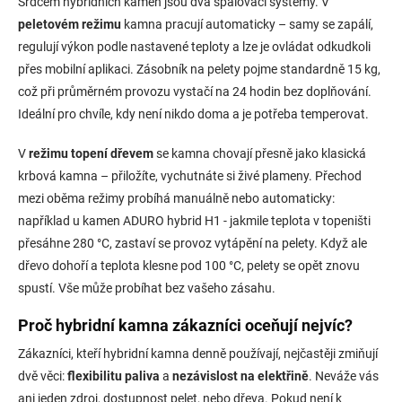
Srdcem hybridních kamen jsou dva spalovací systémy. V
p
v
peletovém režimu
kamna pracují automaticky – samy se zapálí,
r
á
v
regulují výkon podle nastavené teploty a lze je ovládat odkudkoli
n
k
přes mobilní aplikaci. Zásobník na pelety pojme standardně 15 kg,
í
y
což při průměrném provozu vystačí na 24 hodin bez doplňování.
v
ý
Ideální pro chvíle, kdy není nikdo doma a je potřeba temperovat.
p
i
V
režimu topení dřevem
se kamna chovají přesně jako klasická
s
krbová kamna – přiložíte, vychutnáte si živé plameny. Přechod
u
mezi oběma režimy probíhá manuálně nebo automaticky:
například u kamen ADURO hybrid H1 - jakmile teplota v topeništi
přesáhne 280 °C, zastaví se provoz vytápění na pelety. Když ale
dřevo dohoří a teplota klesne pod 100 °C, pelety se opět znovu
spustí. Vše může probíhat bez vašeho zásahu.
Proč hybridní kamna zákazníci oceňují nejvíc?
Zákazníci, kteří hybridní kamna denně používají, nejčastěji zmiňují
dvě věci:
flexibilitu paliva
a
nezávislost na elektřině
. Neváže vás
ani jeden zdroj, dostupnost pelet, nebo dřeva. Pokud není k