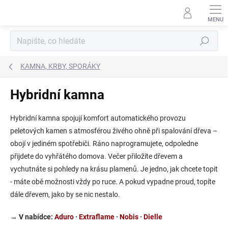
Přejít
na
obsah
Hledat
KAMNA, KRBY, SPORÁKY
Hybridní kamna
Hybridní kamna spojují komfort automatického provozu
peletových kamen s atmosférou živého ohně při spalování dřeva –
obojí v jediném spotřebiči. Ráno naprogramujete, odpoledne
přijdete do vyhřátého domova. Večer přiložíte dřevem a
vychutnáte si pohledy na krásu plamenů. Je jedno, jak chcete topit
- máte obě možnosti vždy po ruce. A pokud vypadne proud, topíte
dále dřevem, jako by se nic nestalo.
→ V nabídce:
Aduro
·
Extraflame
·
Nobis
·
Dielle