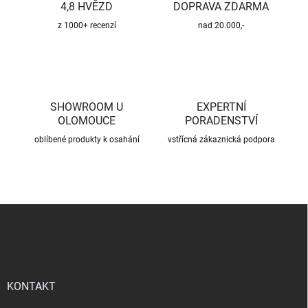
4,8 HVĚZD
DOPRAVA ZDARMA
z 1000+ recenzí
nad 20.000,-
SHOWROOM U
EXPERTNÍ
OLOMOUCE
PORADENSTVÍ
oblíbené produkty k osahání
vstřícná zákaznická podpora
Z
á
p
a
t
í
KONTAKT