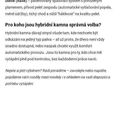
Dielle (Itálie)
– patentovaný spalovací systém s přirozeným
plamenem, přívod pelet zespodu (automatické vytlačování popela,
méně údržby), tichý chod a nižší "háklivost" na kvalitu pelet.
Pro koho jsou hybridní kamna správná volba?
Hybridní kamna dávají smysl všude tam, kde nechcete být
odkázáni na jediný typ paliva – ať už proto, že dřevo není vždy
snadno dostupné, nebo naopak chcete využít komfort
automatického provozu. Jsou to kamna pro ty, kdo chce mít
vytápění plně pod kontrolou, bez každodenní práce navíc.
Nejste si jistí výběrem? Rádi poradíme – zavolejte nebo napište,
popíšeme vám rozdíly mezi modely i s ohledem na vaši dispozici a
potřebu vytápění.