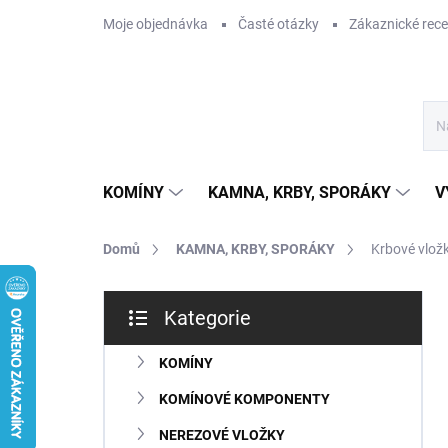
Přejít
Moje objednávka
Časté otázky
Zákaznické rec
na
obsah
KOMÍNY
KAMNA, KRBY, SPORÁKY
V
Domů
KAMNA, KRBY, SPORÁKY
Krbové vlož
P
Kategorie
o
Přeskočit
s
kategorie
t
KOMÍNY
r
KOMÍNOVÉ KOMPONENTY
a
n
NEREZOVÉ VLOŽKY