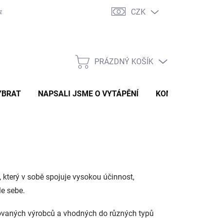
CZK
ravě
Certifikáty a návody
Kontakty
PRÁZDNÝ KOŠÍK
NÁKUPNÍ
KOŠÍK
YBRAT
NAPSALI JSME O VYTÁPĚNÍ
KOMÍNOVÝ KONF
 který v sobě spojuje vysokou účinnost,
le sebe.
movaných výrobců a vhodných do různých typů