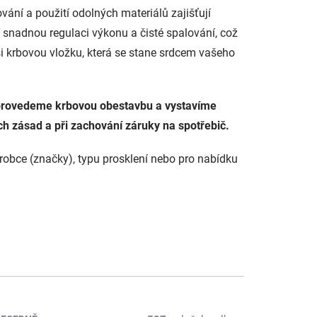
vání a použití odolných materiálů zajišťují
 snadnou regulaci výkonu a čisté spalování, což
 si krbovou vložku, která se stane srdcem vašeho
, provedeme krbovou obestavbu a vystavíme
h zásad a při zachování záruky na spotřebič.
ýrobce (značky), typu prosklení nebo pro nabídku