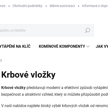
enze
Obchodní podmínky
Máme autorizaci
Informace o dop
Hledat
YTÁPĚNÍ NA KLÍČ
KOMÍNOVÉ KOMPONENTY
JAK V
ky
Krbové vložky
Krbové vložky
představují moderní a efektivní způsob vytápění,
bezpečnost a atraktivní vzhled, který si můžete přizpůsobit pod
V naší nabídce najdete široký výběr krbových vložek od reno