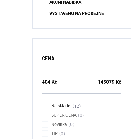
AKČNÍ NABÍDKA
VYSTAVENO NA PRODEJNĚ
CENA
404
Kč
145079
Kč
Na skladě
12
SUPER CENA
0
Novinka
0
TIP
0