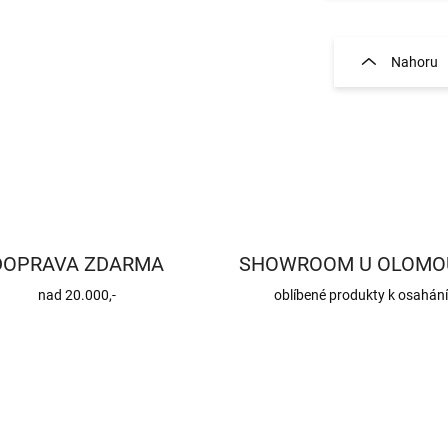
O
v
l
Nahoru
á
d
a
c
í
p
r
v
k
y
DOPRAVA ZDARMA
SHOWROOM U OLOMO
v
ý
nad 20.000,-
oblíbené produkty k osahán
p
i
s
u