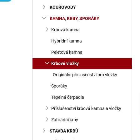
n
KOUŘOVODY
í
p
KAMNA, KRBY, SPORÁKY
a
n
Krbová kamna
e
Hybridní kamna
l
Peletová kamna
Krbové vložky
Originální příslušenství pro vložky
Sporáky
Tepelná čerpadla
Příslušenství krbová kamna a vložky
Zahradní krby
STAVBA KRBŮ