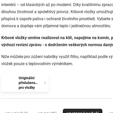
interiérů – od klasických až po moderní. Díky kvalitnímu zpraco
dlouhou životnost a spolehlivý provoz. Krbové vložky umožňují
přispívá k úspoře paliva i ochraně životního prostředí. Vyberte
domova a dopřeje vám příjemné teplo i jedinečnou atmosféru.
Krbové vložky umíme realizovat na klíč, napojíme na komín
výchozí revizní zprávu - s dodržením veškerých normou danýc
Níže můžete pro zúžení nabídky využít filtru, například podle v
vložek pouze s teplovodním výměníkem.
Originální
příslušenství
pro vložky
Ř
a