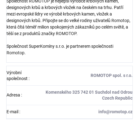
Společnost
ROMOTOP
je nejlepší výrobce krbových kamen,
designových krbů a krbových vložek na českém na trhu. Patří
mezi evropské lídry ve výrobě krbových kamen, vložek a
designových krbů. Připojte se do velké rodiny uživatelů
Romotop
,
která čítá téměř milion spokojených zákazníků po celém světě, a
těší se z produktů značky
ROMOTOP
.
Společnost SuperKomíny s.r.o. je partnerem společnosti
Romotop
.
Výrobní
ROMOTOP spol. s r.o.
společnost
:
Komenského 325 742 01 Suchdol nad Odrou
Adresa
:
Czech Republic
E-mail
:
info@romotop.cz