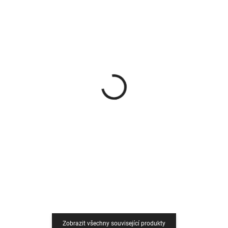
SKLADEM U VÝROBCE
SKLADEM U VÝROBCE
DYNAMIC 2G 66.50.01N
DYNAMIC 2G 66.50.13N
- krbová vložka rovná s
- krbová vložka rovná s
dvojitým prosklením
trojitým prosklením
50 338 Kč
50 338 Kč
41 601,65 Kč bez DPH
41 601,65 Kč bez DPH
Do košíku
Do košíku
Zobrazit všechny související produkty