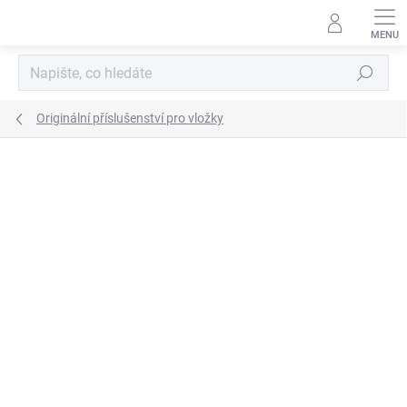
Přejít
na
obsah
Hledat
Originální příslušenství pro vložky
ZNAČKA:
ROMOTOP