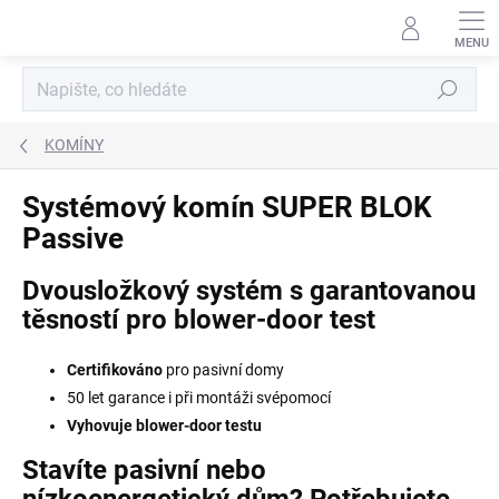
Přejít
na
obsah
Hledat
KOMÍNY
Systémový komín SUPER BLOK
Passive
Dvousložkový systém s garantovanou
těsností pro blower-door test
Certifikováno
pro pasivní domy
50 let garance i při montáži svépomocí
Vyhovuje blower-door testu
Stavíte pasivní nebo
nízkoenergetický dům? Potřebujete