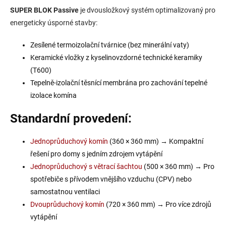
p
v
SUPER BLOK Passive
je dvousložkový systém optimalizovaný pro
r
á
energeticky úsporné stavby:
v
n
k
í
y
Zesílené termoizolační tvárnice (bez minerální vaty)
v
Keramické vložky z kyselinovzdorné technické keramiky
ý
(T600)
p
i
Tepelně-izolační těsnící membrána pro zachování tepelné
s
izolace komína
u
Standardní provedení:
Jednoprůduchový komín
(360 × 360 mm) → Kompaktní
řešení pro domy s jedním zdrojem vytápění
Jednoprůduchový s větrací šachtou
(500 × 360 mm) → Pro
spotřebiče s přívodem vnějšího vzduchu (CPV) nebo
samostatnou ventilaci
Dvouprůduchový komín
(720 × 360 mm) → Pro více zdrojů
vytápění