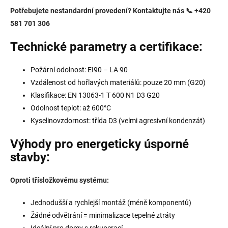
Potřebujete
nestandardní
provedení?
Kontaktujte nás 📞 +420
581 701 306
Technické parametry a certifikace:
Požární odolnost: EI90 – LA 90
Vzdálenost od hořlavých materiálů: pouze 20 mm (G20)
Klasifikace: EN 13063-1 T 600 N1 D3 G20
Odolnost teplot: až 600°C
Kyselinovzdornost: třída D3 (velmi agresivní kondenzát)
Výhody pro energeticky úsporné
stavby:
Oproti třísložkovému systému:
Jednodušší a rychlejší montáž (méně komponentů)
Žádné odvětrání = minimalizace tepelné ztráty
Ideální pro domy s rekuperací