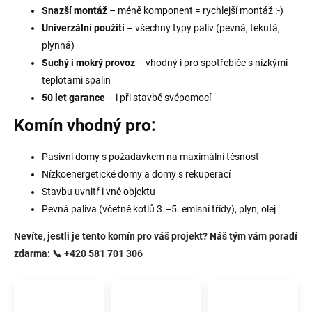
Snazší montáž
– méně komponent = rychlejší montáž :-)
Univerzální použití
– všechny typy paliv (pevná, tekutá,
plynná)
Suchý i mokrý provoz
– vhodný i pro spotřebiče s nízkými
teplotami spalin
50 let garance
– i při stavbě svépomocí
Komín vhodný pro:
Pasivní domy s požadavkem na maximální těsnost
Nízkoenergetické domy a domy s rekuperací
Stavbu uvnitř i vně objektu
Pevná paliva (včetně kotlů 3.–5. emisní třídy), plyn, olej
Nevíte, jestli je tento komín pro váš projekt? Náš tým vám poradí
zdarma:
📞 +420 581 701 306