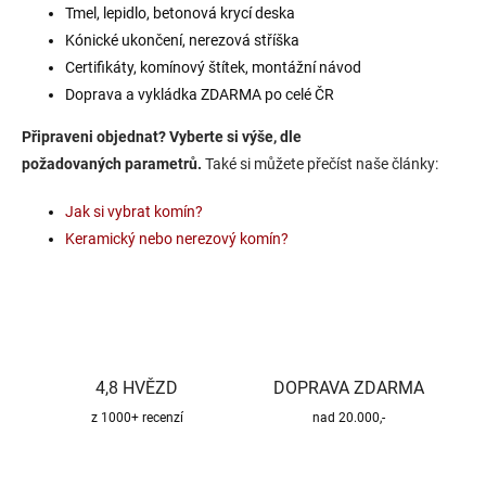
Tmel, lepidlo, betonová krycí deska
Kónické ukončení, nerezová stříška
Certifikáty, komínový štítek, montážní návod
Doprava a vykládka ZDARMA po celé ČR
Připraveni
objednat?
Vyberte
si
výše, dle
požadovaných
parametrů.
Také si můžete přečíst naše články:
Jak si vybrat komín?
Keramický nebo nerezový komín?
4,8 HVĚZD
DOPRAVA ZDARMA
z 1000+ recenzí
nad 20.000,-