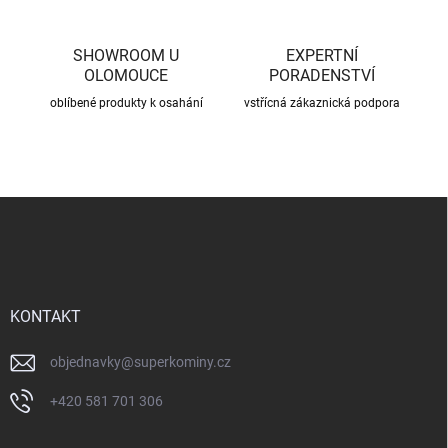
SHOWROOM U
EXPERTNÍ
OLOMOUCE
PORADENSTVÍ
oblíbené produkty k osahání
vstřícná zákaznická podpora
Z
á
p
a
t
í
KONTAKT
objednavky
@
superkominy.cz
+420 581 701 306