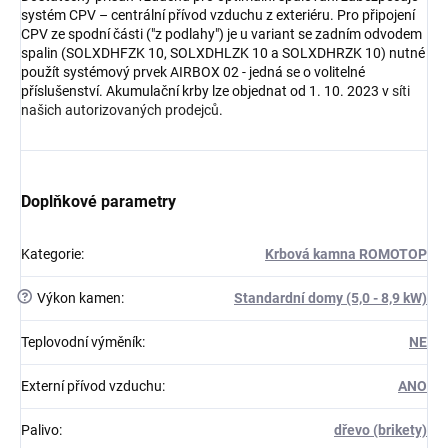
systém CPV – centrální přívod vzduchu z exteriéru. Pro připojení
CPV ze spodní části ("z podlahy") je u variant se zadním odvodem
spalin (SOLXDHFZK 10, SOLXDHLZK 10 a SOLXDHRZK 10) nutné
použít systémový prvek AIRBOX 02 - jedná se o volitelné
příslušenství. Akumulační krby lze objednat od 1. 10. 2023 v
síti
našich autorizovaných prodejců
.
Doplňkové parametry
Kategorie
:
Krbová kamna ROMOTOP
?
Výkon kamen
:
Standardní domy (5,0 - 8,9 kW)
Teplovodní výměník
:
NE
Externí přívod vzduchu
:
ANO
Palivo
:
dřevo (brikety)