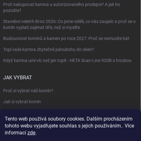
Proč nakupovat kamna u autorizovaného prodejce? A jak ho
poznáte?
Stavební veletrh Brno 2026: Co jsme viděli, co nás zaujalo a proč se o
komín vyplatí zajímat dřív, než si myslíte
Budoucnost komínů a kamen po roce 2027: Proč se nemusíte bát
Topí vaše kamna zbytečně pánubohu do oken?
Když kamna umí víc než jen topit - HETA Scan-Line 920B s troubou
JAK VYBRAT
Proč si vybrat náš komín?
Jak si vybrat komín
Keramický nebo nerezový komín?
Tento web používá soubory cookies. Dalším procházením
Jak vybrat kamna nebo krbovou vložku
tohoto webu vyjadřujete souhlas s jejich používáním.. Více
informací
zde
.
Jak postavit krbovou obestavbu