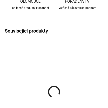
OLOMOUCE
PORADENSTVÍ
oblíbené produkty k osahání
vstřícná zákaznická podpora
Související produkty
SKLADEM
NA DOTAZ
(3 KS)
Žaluzie z kouřovodu 150
Přechodka kouřovodu
mm
150/140 mm
1 283 Kč
293 Kč
1 060,33 Kč bez DPH
242,15 Kč bez DPH