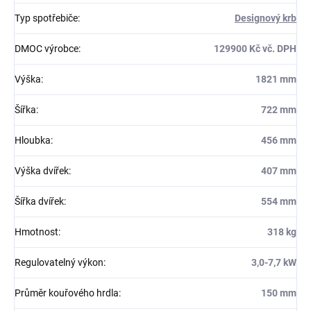
Typ spotřebiče
:
Designový krb
DMOC výrobce
:
129900 Kč vč. DPH
Výška
:
1821 mm
Šířka
:
722 mm
Hloubka
:
456 mm
Výška dvířek
:
407 mm
Šířka dvířek
:
554 mm
Hmotnost
:
318 kg
Regulovatelný výkon
:
3,0-7,7 kW
Průměr kouřového hrdla
:
150 mm