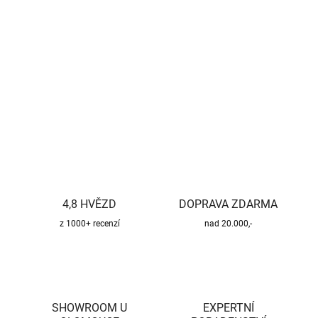
cena:
−
+
Přidat do košíku
DETAILNÍ INFORMACE
ZEPTAT SE
HLÍDAT
4,8 HVĚZD
DOPRAVA ZDARMA
z 1000+ recenzí
nad 20.000,-
SHOWROOM U
EXPERTNÍ