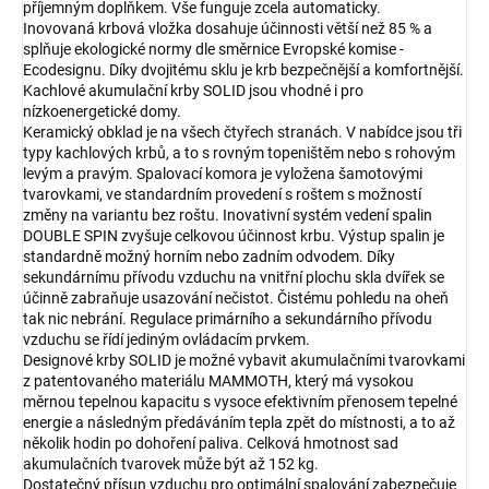
příjemným doplňkem. Vše funguje zcela automaticky.
Inovovaná krbová vložka dosahuje účinnosti větší než 85 % a
splňuje ekologické normy dle směrnice Evropské komise -
Ecodesignu. Díky dvojitému sklu je krb bezpečnější a komfortnější.
Kachlové akumulační krby SOLID jsou vhodné i pro
nízkoenergetické domy.
Keramický obklad je na všech čtyřech stranách. V nabídce jsou tři
typy kachlových krbů, a to s rovným topeništěm nebo s rohovým
levým a pravým. Spalovací komora je vyložena šamotovými
tvarovkami, ve standardním provedení s roštem s možností
změny na variantu bez roštu. Inovativní systém vedení spalin
DOUBLE SPIN zvyšuje celkovou účinnost krbu. Výstup spalin je
standardně možný horním nebo zadním odvodem. Díky
sekundárnímu přívodu vzduchu na vnitřní plochu skla dvířek se
účinně zabraňuje usazování nečistot. Čistému pohledu na oheň
tak nic nebrání. Regulace primárního a sekundárního přívodu
vzduchu se řídí jediným ovládacím prvkem.
Designové krby SOLID je možné vybavit akumulačními tvarovkami
z patentovaného materiálu MAMMOTH, který má vysokou
měrnou tepelnou kapacitu s vysoce efektivním přenosem tepelné
energie a následným předáváním tepla zpět do místnosti, a to až
několik hodin po dohoření paliva. Celková hmotnost sad
akumulačních tvarovek může být až 152 kg.
Dostatečný přísun vzduchu pro optimální spalování zabezpečuje