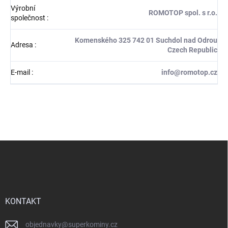
Výrobní
ROMOTOP spol. s r.o.
společnost
:
Komenského 325 742 01 Suchdol nad Odrou
Adresa
:
Czech Republic
E-mail
:
info@romotop.cz
Z
á
p
a
t
í
KONTAKT
objednavky
@
superkominy.cz