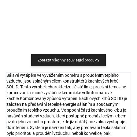
Do košíku
Do košíku
Zobrazit všechny související produkty
Sálavé vytápění ve vyváženém poměru s prouděním teplého
vzduchu jsou splněným cílem konstruktérů kachlových krbů
SOLID. Tento výrobek charakterizují čisté linie, precizní řemeslné
zpracování a ručně vyráběné keramické velkoformátové
kachle.Kombinovaný způsob vytápění kachlových krbů SOLID je
založen na předávání tepelné energie sáláním a současným
prouděním teplého vzduchu. Ve spodní části kachlového krbu je
nasáván studený vzduch, který postupně prochází celým krbem
až do jeho vrchního prostoru, kde již ohřátý pozvolna vystupuje
do interiéru. Systém je navržen tak, aby předávání tepla sáláním
bylo prioritou a proudění vzduchu, neboli konvekce, pak