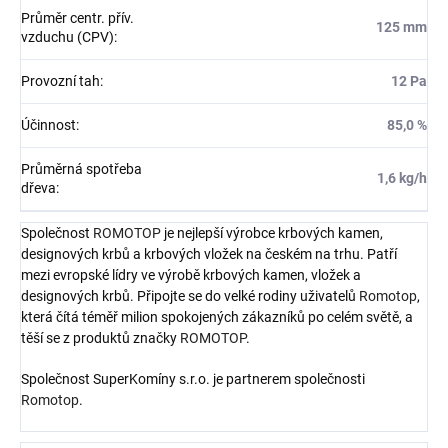
Průměr centr. přív.
125 mm
vzduchu (CPV)
:
Provozní tah
:
12 Pa
Účinnost
:
85,0 %
Průměrná spotřeba
1,6 kg/h
dřeva
:
Společnost
ROMOTOP
je nejlepší výrobce krbových kamen,
designových krbů a krbových vložek na českém na trhu. Patří
mezi evropské lídry ve výrobě krbových kamen, vložek a
designových krbů. Připojte se do velké rodiny uživatelů
Romotop
,
která čítá téměř milion spokojených zákazníků po celém světě, a
těší se z produktů značky
ROMOTOP
.
Společnost SuperKomíny s.r.o. je partnerem společnosti
Romotop
.