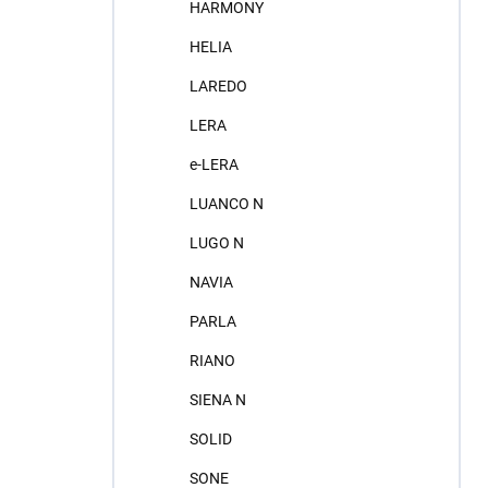
HARMONY
HELIA
LAREDO
LERA
e-LERA
LUANCO N
LUGO N
NAVIA
PARLA
RIANO
SIENA N
SOLID
SONE