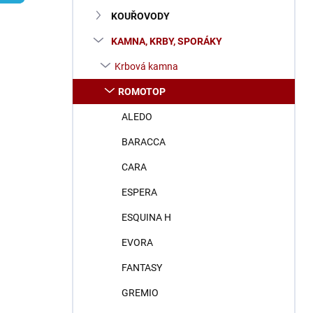
n
KOUŘOVODY
í
p
KAMNA, KRBY, SPORÁKY
a
n
Krbová kamna
e
ROMOTOP
l
ALEDO
BARACCA
CARA
ESPERA
ESQUINA H
EVORA
FANTASY
GREMIO