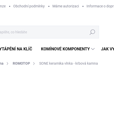
enze
Obchodní podmínky
Máme autorizaci
Informace o dop
Hledat
YTÁPĚNÍ NA KLÍČ
KOMÍNOVÉ KOMPONENTY
JAK V
na
ROMOTOP
SONE keramika vlnka - krbová kamna
ZNAČKA:
ROMOTOP
46
ZDARMA
38 
Měr
Z
cena