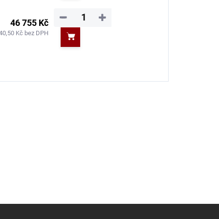
−
+
46 755 Kč
40,50 Kč bez DPH
Do košíku