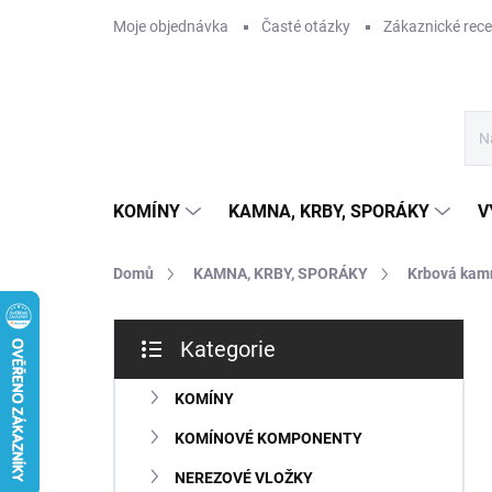
Přejít
Moje objednávka
Časté otázky
Zákaznické rec
na
obsah
KOMÍNY
KAMNA, KRBY, SPORÁKY
V
Domů
KAMNA, KRBY, SPORÁKY
Krbová kam
P
Kategorie
o
Přeskočit
s
kategorie
t
KOMÍNY
r
KOMÍNOVÉ KOMPONENTY
a
n
NEREZOVÉ VLOŽKY