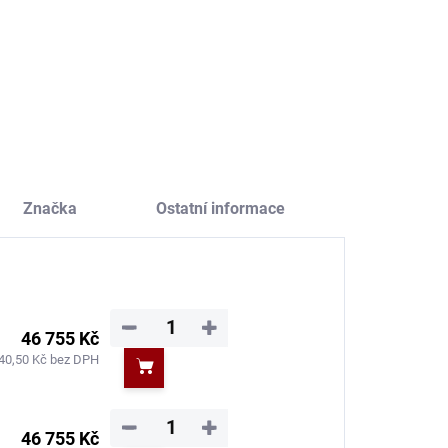
67,77 Kč bez DPH
742,15 Kč bez DPH
Do košíku
Do košíku
Značka
Ostatní informace
−
+
46 755 Kč
40,50 Kč bez DPH
Do košíku
−
+
46 755 Kč