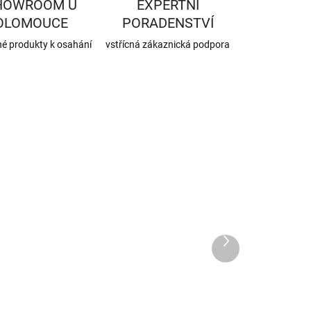
HOWROOM U
EXPERTNÍ
OLOMOUCE
PORADENSTVÍ
né produkty k osahání
vstřícná zákaznická podpora
KK-RTS-150-150
KK-02-20005
NA DOTAZ
NA DOTAZ
Redukce s
Roura s ČO
Další
produkt
těsnící šňůrou
150/1000/2
150/150 mm
mm
566 Kč
898 Kč