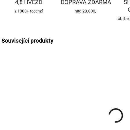
4,8 HVĚZD
DOPRAVA ZDARMA
S
z 1000+ recenzí
nad 20.000,-
oblíbe
Související produkty
KK-16-005
AKK-05-20005
SKLADEM
VYPRODÁNO
(2 KS)
Koleno
Zděř
150/45°/2 mm
jednoduchá
antracit
150/1,5 mm
394 Kč
122 Kč