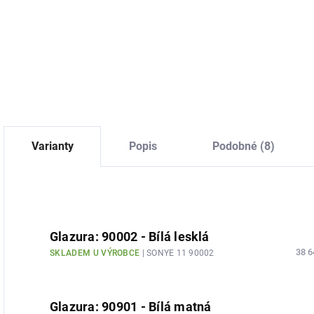
325,62 Kč bez DPH
4
100,83 Kč bez DPH
Detail
Do košíku
Varianty
Popis
Podobné (8)
Glazura: 90002 - Bílá lesklá
38 6
SKLADEM U VÝROBCE
| SONYE 11 90002
Glazura: 90901 - Bílá matná