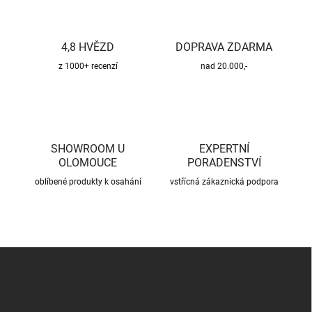
d
a
c
4,8 HVĚZD
DOPRAVA ZDARMA
í
p
z 1000+ recenzí
nad 20.000,-
r
v
k
y
v
ý
SHOWROOM U
EXPERTNÍ
p
OLOMOUCE
PORADENSTVÍ
i
oblíbené produkty k osahání
s
vstřícná zákaznická podpora
u
Z
á
p
a