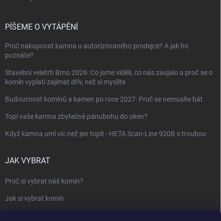
PÍŠEME O VYTÁPĚNÍ
Proč nakupovat kamna u autorizovaného prodejce? A jak ho
poznáte?
Stavební veletrh Brno 2026: Co jsme viděli, co nás zaujalo a proč se o
komín vyplatí zajímat dřív, než si myslíte
Budoucnost komínů a kamen po roce 2027: Proč se nemusíte bát
Topí vaše kamna zbytečně pánubohu do oken?
Když kamna umí víc než jen topit - HETA Scan-Line 920B s troubou
JAK VYBRAT
Proč si vybrat náš komín?
Jak si vybrat komín
Keramický nebo nerezový komín?