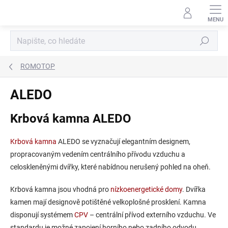
Přejít
na
obsah
Hledat
ROMOTOP
ALEDO
Krbová kamna
ALEDO
Krbová kamna
ALEDO se vyznačují elegantním designem,
propracovaným vedením centrálního přívodu vzduchu a
celoskleněnými dvířky, které nabídnou nerušený pohled na oheň.
Krbová kamna jsou vhodná pro
nízkoenergetické domy
. Dvířka
kamen mají designově potištěné velkoplošné prosklení. Kamna
disponují systémem
CPV
– centrální přívod externího vzduchu. Ve
standardu je možné zapojení horního nebo zadního odvodu