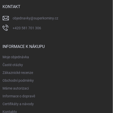
t
í
KONTAKT
objednavky
@
superkominy.cz
+420 581 701 306
INFORMACE K NÁKUPU
Moje objednávka
Časté otázky
Zákaznické recenze
Obchodní podmínky
Máme autorizaci
Informace o dopravě
Certifikáty a návody
Kontakty