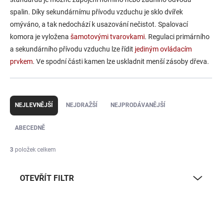
spalin. Díky sekundárnímu přívodu vzduchu je sklo dvířek
omýváno, a tak nedochází k usazování nečistot. Spalovací
komora je vyložena
šamotovými tvarovkami
. Regulaci primárního
a sekundárního přívodu vzduchu lze řídit
jediným ovládacím
prvkem
. Ve spodní části kamen lze uskladnit menší zásoby dřeva.
Ř
a
NEJLEVNĚJŠÍ
NEJDRAŽŠÍ
NEJPRODÁVANĚJŠÍ
z
e
ABECEDNĚ
n
í
3
položek celkem
p
r
OTEVŘÍT FILTR
o
d
u
V
k
ý