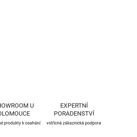
−
+
Přidat do košíku
ILNÍ INFORMACE
ZEPTAT SE
HLÍDAT
HOWROOM U
EXPERTNÍ
OLOMOUCE
PORADENSTVÍ
né produkty k osahání
vstřícná zákaznická podpora