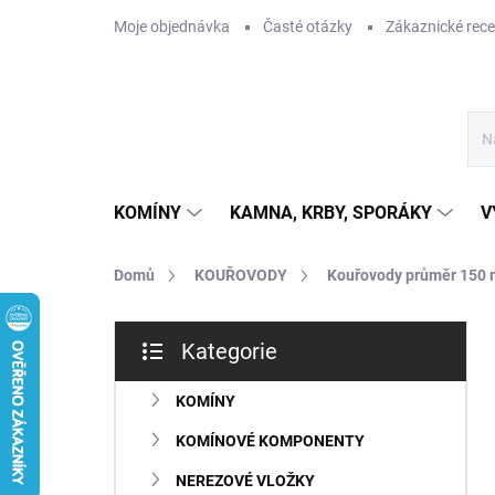
Přejít
Moje objednávka
Časté otázky
Zákaznické rec
na
obsah
KOMÍNY
KAMNA, KRBY, SPORÁKY
V
Domů
KOUŘOVODY
Kouřovody průměr 150
P
Kategorie
o
Přeskočit
s
kategorie
t
KOMÍNY
r
KOMÍNOVÉ KOMPONENTY
a
n
NEREZOVÉ VLOŽKY