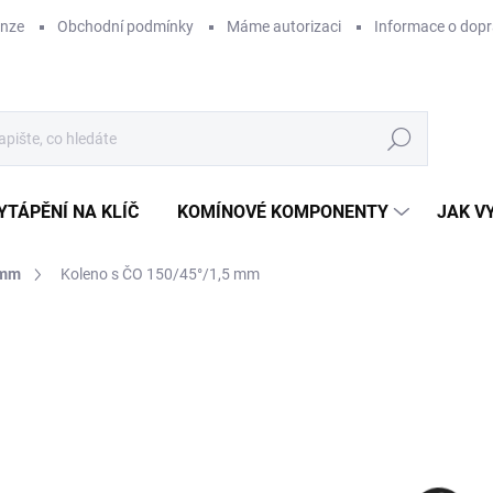
enze
Obchodní podmínky
Máme autorizaci
Informace o dop
Hledat
YTÁPĚNÍ NA KLÍČ
KOMÍNOVÉ KOMPONENTY
JAK V
 mm
Koleno s ČO 150/45°/1,5 mm
ZNAČKA:
KOVO-KRAUS
4
372
Měr
NA
cena