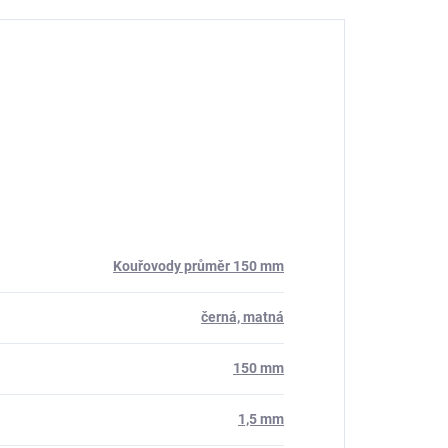
Kouřovody průměr 150 mm
černá, matná
150 mm
1,5 mm