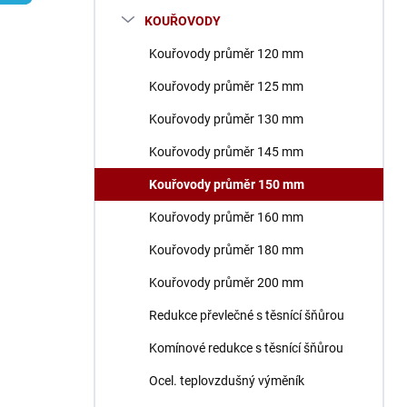
n
KOUŘOVODY
í
p
Kouřovody průměr 120 mm
a
n
Kouřovody průměr 125 mm
e
Kouřovody průměr 130 mm
l
Kouřovody průměr 145 mm
Kouřovody průměr 150 mm
Kouřovody průměr 160 mm
Kouřovody průměr 180 mm
Kouřovody průměr 200 mm
Redukce převlečné s těsnící šňůrou
Komínové redukce s těsnící šňůrou
Ocel. teplovzdušný výměník