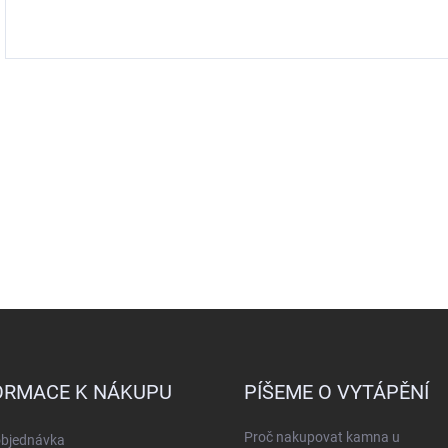
ORMACE K NÁKUPU
PÍŠEME O VYTÁPĚNÍ
Proč nakupovat kamna u
objednávka