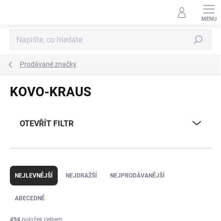
Přejít
na
obsah
Hledat
Prodávané značky
KOVO-KRAUS
OTEVŘÍT FILTR
Ř
a
NEJLEVNĚJŠÍ
NEJDRAŽŠÍ
NEJPRODÁVANĚJŠÍ
z
e
ABECEDNĚ
n
í
494
položek celkem