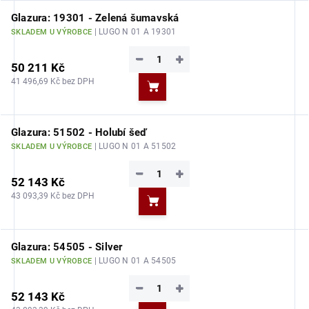
Glazura: 19301 - Zelená šumavská
| LUGO N 01 A 19301
SKLADEM U VÝROBCE
−
+
50 211 Kč
41 496,69 Kč bez DPH
Do košíku
Glazura: 51502 - Holubí šeď
| LUGO N 01 A 51502
SKLADEM U VÝROBCE
−
+
52 143 Kč
43 093,39 Kč bez DPH
Do košíku
Glazura: 54505 - Silver
| LUGO N 01 A 54505
SKLADEM U VÝROBCE
−
+
52 143 Kč