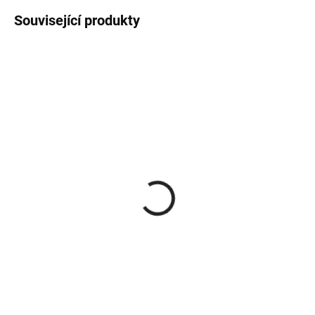
Související produkty
SKLADEM
SKLADEM
(1 KS)
(3 KS)
T kus 150/2 mm
Koleno s ČO 150/90°/2
mm
911 Kč
518 Kč
752,89 Kč bez DPH
428,10 Kč bez DPH
Do košíku
Do košíku