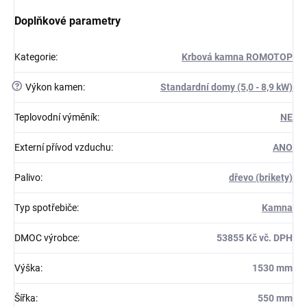
Doplňkové parametry
Kategorie
:
Krbová kamna ROMOTOP
?
Výkon kamen
:
Standardní domy (5,0 - 8,9 kW)
Teplovodní výměník
:
NE
Externí přívod vzduchu
:
ANO
Palivo
:
dřevo (brikety)
Typ spotřebiče
:
Kamna
DMOC výrobce
:
53855 Kč vč. DPH
Výška
:
1530 mm
Šířka
:
550 mm