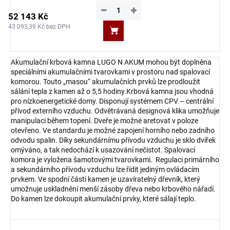
−
+
52 143 Kč
43 093,39 Kč bez DPH
Do košíku
Akumulační krbová kamna LUGO N AKUM mohou být doplněna
speciálními akumulačními tvarovkami v prostoru nad spalovací
komorou. Touto „masou“ akumulačních prvků lze prodloužit
sálání tepla z kamen až o 5,5 hodiny.Krbová kamna jsou vhodná
pro nízkoenergetické domy. Disponují systémem CPV – centrální
přívod externího vzduchu. Odvětrávaná designová klika umožňuje
manipulaci během topení. Dveře je možné aretovat v poloze
otevřeno. Ve standardu je možné zapojení horního nebo zadního
odvodu spalin. Díky sekundárnímu přívodu vzduchu je sklo dvířek
omýváno, a tak nedochází k usazování nečistot. Spalovací
komora je vyložena šamotovými tvarovkami. Regulaci primárního
a sekundárního přívodu vzduchu lze řídit jediným ovládacím
prvkem. Ve spodní části kamen je uzavíratelný dřevník, který
umožnuje uskladnění menší zásoby dřeva nebo krbového nářadí.
Do kamen lze dokoupit akumulační prvky, které sálají teplo.