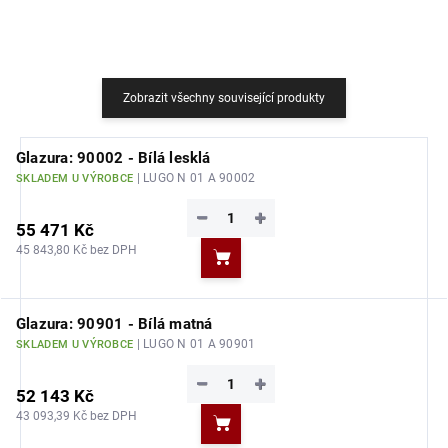
Zobrazit všechny související produkty
Glazura: 90002 - Bílá lesklá
| LUGO N 01 A 90002
SKLADEM U VÝROBCE
−
+
55 471 Kč
45 843,80 Kč bez DPH
Do košíku
Glazura: 90901 - Bílá matná
| LUGO N 01 A 90901
SKLADEM U VÝROBCE
−
+
52 143 Kč
43 093,39 Kč bez DPH
Do košíku