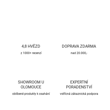
DETAILNÍ INFORMACE
ZEPTAT SE
HLÍDAT
4,8 HVĚZD
DOPRAVA ZDARMA
z 1000+ recenzí
nad 20.000,-
SHOWROOM U
EXPERTNÍ
OLOMOUCE
PORADENSTVÍ
oblíbené produkty k osahání
vstřícná zákaznická podpora