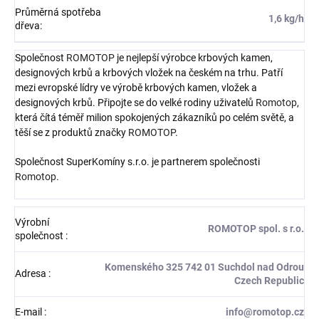
Průměrná spotřeba
1,6 kg/h
dřeva
:
Společnost
ROMOTOP
je nejlepší výrobce krbových kamen,
designových krbů a krbových vložek na českém na trhu. Patří
mezi evropské lídry ve výrobě krbových kamen, vložek a
designových krbů. Připojte se do velké rodiny uživatelů
Romotop
,
která čítá téměř milion spokojených zákazníků po celém světě, a
těší se z produktů značky
ROMOTOP
.
Společnost SuperKomíny s.r.o. je partnerem společnosti
Romotop
.
Výrobní
ROMOTOP spol. s r.o.
společnost
:
Komenského 325 742 01 Suchdol nad Odrou
Adresa
:
Czech Republic
E-mail
:
info@romotop.cz