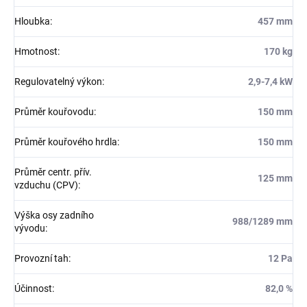
Hloubka
:
457 mm
Hmotnost
:
170 kg
Regulovatelný výkon
:
2,9-7,4 kW
Průměr kouřovodu
:
150 mm
Průměr kouřového hrdla
:
150 mm
Průměr centr. přív.
125 mm
vzduchu (CPV)
:
Výška osy zadního
988/1289 mm
vývodu
:
Provozní tah
:
12 Pa
Účinnost
:
82,0 %