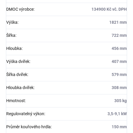
DMOC výrobce
:
134900 Kč vč. DPH
Výška
:
1821 mm
Šířka
:
722 mm
Hloubka
:
456 mm
Výška dvířek
:
407 mm
Šířka dvířek
:
579 mm
Hloubka dvířek
:
308 mm
Hmotnost
:
305 kg
Regulovatelný výkon
:
3,5-9,1 kW
Průměr kouřového hrdla
:
150 mm