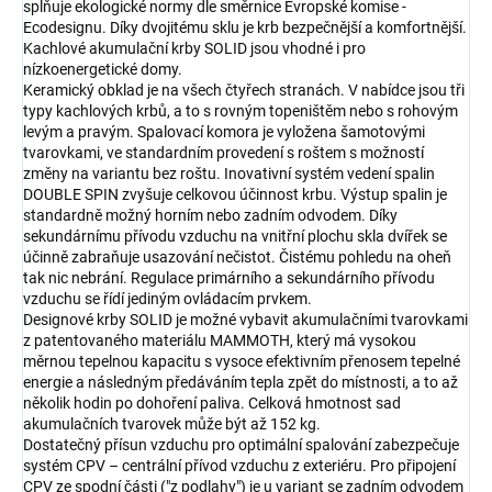
splňuje ekologické normy dle směrnice Evropské komise -
Ecodesignu. Díky dvojitému sklu je krb bezpečnější a komfortnější.
Kachlové akumulační krby SOLID jsou vhodné i pro
nízkoenergetické domy.
Keramický obklad je na všech čtyřech stranách. V nabídce jsou tři
typy kachlových krbů, a to s rovným topeništěm nebo s rohovým
levým a pravým. Spalovací komora je vyložena šamotovými
tvarovkami, ve standardním provedení s roštem s možností
změny na variantu bez roštu. Inovativní systém vedení spalin
DOUBLE SPIN zvyšuje celkovou účinnost krbu. Výstup spalin je
standardně možný horním nebo zadním odvodem. Díky
sekundárnímu přívodu vzduchu na vnitřní plochu skla dvířek se
účinně zabraňuje usazování nečistot. Čistému pohledu na oheň
tak nic nebrání. Regulace primárního a sekundárního přívodu
vzduchu se řídí jediným ovládacím prvkem.
Designové krby SOLID je možné vybavit akumulačními tvarovkami
z patentovaného materiálu MAMMOTH, který má vysokou
měrnou tepelnou kapacitu s vysoce efektivním přenosem tepelné
energie a následným předáváním tepla zpět do místnosti, a to až
několik hodin po dohoření paliva. Celková hmotnost sad
akumulačních tvarovek může být až 152 kg.
Dostatečný přísun vzduchu pro optimální spalování zabezpečuje
systém CPV – centrální přívod vzduchu z exteriéru. Pro připojení
CPV ze spodní části ("z podlahy") je u variant se zadním odvodem