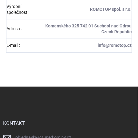
Výrobní
ROMOTOP spol. s r.o.
společnost
:
Komenského 325 742 01 Suchdol nad Odrou
Adresa
:
Czech Republic
E-mail
:
info@romotop.cz
Z
á
p
a
t
í
KONTAKT
objednavky
@
superkominy.cz