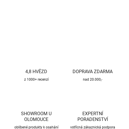
−
+
Přidat do košíku
DETAILNÍ INFORMACE
ZEPTAT SE
HLÍDAT
4,8 HVĚZD
DOPRAVA ZDARMA
z 1000+ recenzí
nad 20.000,-
SHOWROOM U
EXPERTNÍ
OLOMOUCE
PORADENSTVÍ
oblíbené produkty k osahání
vstřícná zákaznická podpora