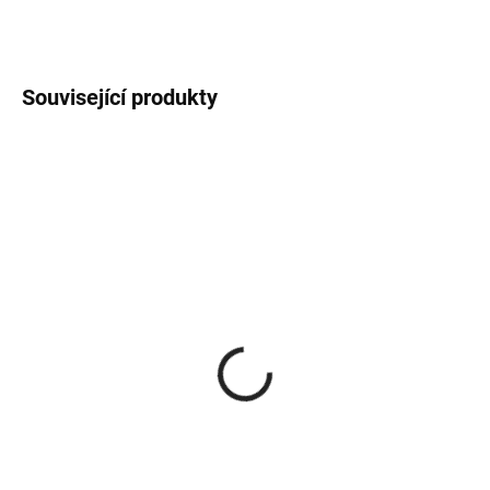
Související produkty
NA DOTAZ
SKLADEM
(4 KS)
Koleno s KL 150/90°/2
Komínová vsuvka
mm
150/250/2
663 Kč
422 Kč
547,93 Kč bez DPH
348,76 Kč bez DPH
Do košíku
Do košíku