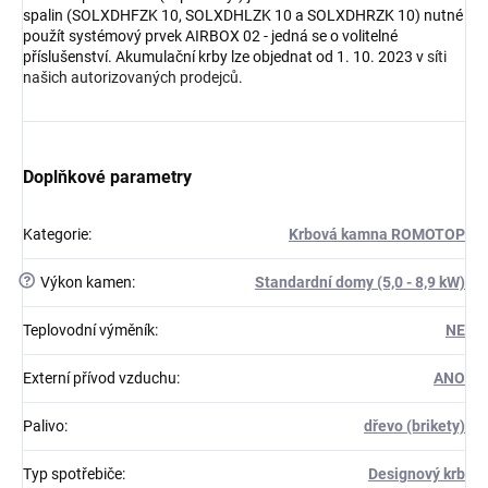
spalin (SOLXDHFZK 10, SOLXDHLZK 10 a SOLXDHRZK 10) nutné
použít systémový prvek AIRBOX 02 - jedná se o volitelné
příslušenství. Akumulační krby lze objednat od 1. 10. 2023 v
síti
našich autorizovaných prodejců
.
Doplňkové parametry
Kategorie
:
Krbová kamna ROMOTOP
?
Výkon kamen
:
Standardní domy (5,0 - 8,9 kW)
Teplovodní výměník
:
NE
Externí přívod vzduchu
:
ANO
Palivo
:
dřevo (brikety)
Typ spotřebiče
:
Designový krb