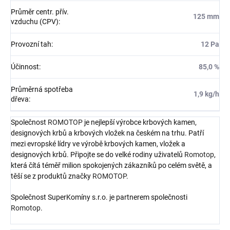
Průměr centr. přív.
125 mm
vzduchu (CPV)
:
Provozní tah
:
12 Pa
Účinnost
:
85,0 %
Průměrná spotřeba
1,9 kg/h
dřeva
:
Společnost
ROMOTOP
je nejlepší výrobce krbových kamen,
designových krbů a krbových vložek na českém na trhu. Patří
mezi evropské lídry ve výrobě krbových kamen, vložek a
designových krbů. Připojte se do velké rodiny uživatelů
Romotop
,
která čítá téměř milion spokojených zákazníků po celém světě, a
těší se z produktů značky
ROMOTOP
.
Společnost SuperKomíny s.r.o. je partnerem společnosti
Romotop
.