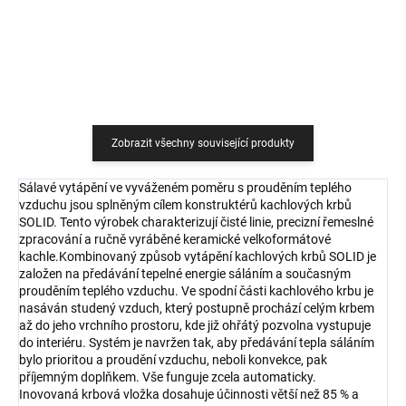
Zobrazit všechny související produkty
Sálavé vytápění ve vyváženém poměru s prouděním teplého
vzduchu jsou splněným cílem konstruktérů kachlových krbů
SOLID. Tento výrobek charakterizují čisté linie, precizní řemeslné
zpracování a ručně vyráběné keramické velkoformátové
kachle.Kombinovaný způsob vytápění kachlových krbů SOLID je
založen na předávání tepelné energie sáláním a současným
prouděním teplého vzduchu. Ve spodní části kachlového krbu je
nasáván studený vzduch, který postupně prochází celým krbem
až do jeho vrchního prostoru, kde již ohřátý pozvolna vystupuje
do interiéru. Systém je navržen tak, aby předávání tepla sáláním
bylo prioritou a proudění vzduchu, neboli konvekce, pak
příjemným doplňkem. Vše funguje zcela automaticky.
Inovovaná krbová vložka dosahuje účinnosti větší než 85 % a