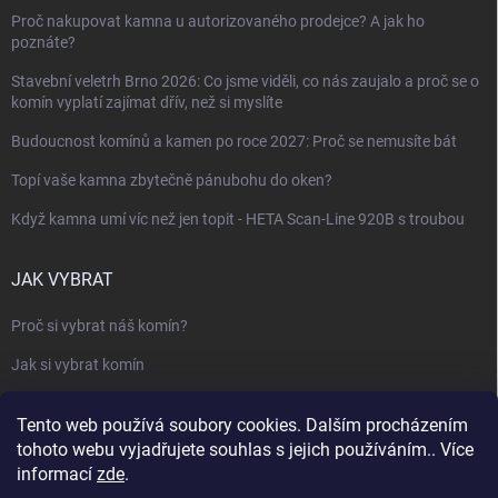
Proč nakupovat kamna u autorizovaného prodejce? A jak ho
poznáte?
Stavební veletrh Brno 2026: Co jsme viděli, co nás zaujalo a proč se o
komín vyplatí zajímat dřív, než si myslíte
Budoucnost komínů a kamen po roce 2027: Proč se nemusíte bát
Topí vaše kamna zbytečně pánubohu do oken?
Když kamna umí víc než jen topit - HETA Scan-Line 920B s troubou
JAK VYBRAT
Proč si vybrat náš komín?
Jak si vybrat komín
Keramický nebo nerezový komín?
Tento web používá soubory cookies. Dalším procházením
Jak vybrat kamna nebo krbovou vložku
tohoto webu vyjadřujete souhlas s jejich používáním.. Více
informací
zde
.
Jak postavit krbovou obestavbu