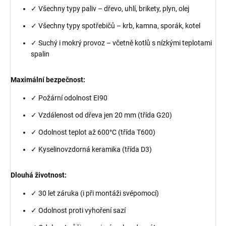
✓ Všechny typy paliv – dřevo, uhlí, brikety, plyn, olej
✓ Všechny typy spotřebičů – krb, kamna, sporák, kotel
✓ Suchý i mokrý provoz – včetně kotlů s nízkými teplotami
spalin
Maximální bezpečnost:
✓ Požární odolnost EI90
✓ Vzdálenost od dřeva jen 20 mm (třída G20)
✓ Odolnost teplot až 600°C (třída T600)
✓ Kyselinovzdorná keramika (třída D3)
Dlouhá životnost:
✓ 30 let záruka (i při montáži svépomocí)
✓ Odolnost proti vyhoření sazí