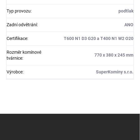
Typ provozu
:
podtlak
Zadní odvětrání
:
ANO
Certifikace
:
T600 N1 D3 G20 a T400 N1 W2 O20
Rozměr komínové
770 x 380 x 245 mm
tvárnice
:
Výrobce
:
SuperKomíny s.r.o.
Z
á
p
a