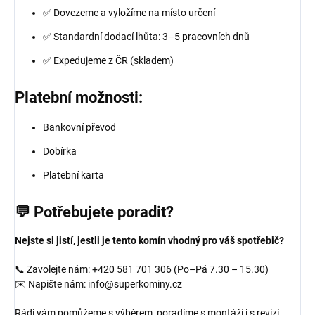
✅ Dovezeme a vyložíme na místo určení
✅ Standardní dodací lhůta: 3–5 pracovních dnů
✅ Expedujeme z ČR (skladem)
Platební možnosti:
Bankovní převod
Dobírka
Platební karta
💬 Potřebujete poradit?
Nejste si jistí, jestli je tento komín vhodný pro váš spotřebič?
📞 Zavolejte nám: +420 581 701 306 (Po–Pá 7.30 – 15.30)
✉️ Napište nám: info@superkominy.cz
Rádi vám pomůžeme s výběrem, poradíme s montáží i s revizí.