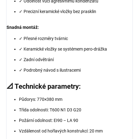
✓ Odolnost vůči agresivnímu kondenzátu
✓ Precizní keramické vložky bez prasklin
Snadná montáž:
✓ Přesné rozměry tvárnic
✓ Keramické vložky se systémem pero-drážka
✓ Zadní odvětrání
✓ Podrobný návod s ilustracemi
📐 Technické parametry:
Půdorys: 770×380 mm
Třída odolnosti: T600 N1 D3 G20
Požární odolnost: EI90 – LA 90
Vzdálenost od hořlavých konstrukcí: 20 mm