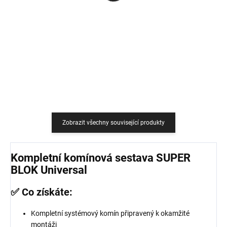
759 Kč
18,18 Kč bez DPH
627,27 Kč bez DPH
Do košíku
Do košíku
Zobrazit všechny související produkty
Kompletní komínová sestava SUPER
BLOK Universal
✅ Co získáte:
Kompletní systémový komín připravený k okamžité
montáži