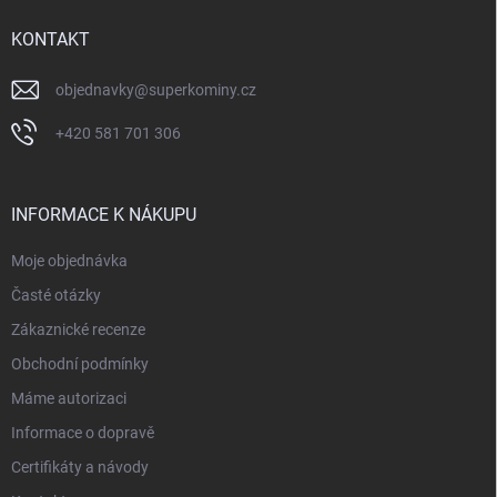
t
í
KONTAKT
objednavky
@
superkominy.cz
+420 581 701 306
INFORMACE K NÁKUPU
Moje objednávka
Časté otázky
Zákaznické recenze
Obchodní podmínky
Máme autorizaci
Informace o dopravě
Certifikáty a návody