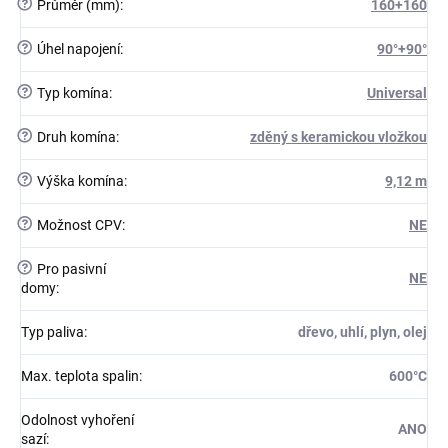
?
Průměr (mm)
:
160+160
?
Úhel napojení
:
90°+90°
?
Typ komína
:
Universal
?
Druh komína
:
zděný s keramickou vložkou
?
Výška komína
:
9,12 m
?
Možnost CPV
:
NE
?
Pro pasivní
NE
domy
:
Typ paliva
:
dřevo, uhlí, plyn, olej
Max. teplota spalin
:
600°C
Odolnost vyhoření
ANO
sazí
: