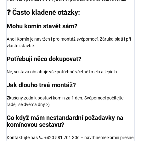
❓ Často kladené otázky:
Mohu komín stavět sám?
Ano! Komín je navržen i pro montáž svépomocí. Záruka platí i při
vlastní stavbě.
Potřebuji něco dokupovat?
Ne, sestava obsahuje vše potřebné včetně tmelu a lepidla.
Jak dlouho trvá montáž?
Zkušený zedník postaví komín za 1 den. Svépomocí počítejte
raději se dvěma dny :-)
Co když mám nestandardní požadavky na
komínovou sestavu?
Kontaktujte nás 📞 +420 581 701 306 – navrhneme komín přesně