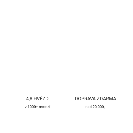
−
+
Přidat do košíku
Kvalitní a bezpečný třísložkový komínový systém pro všechny
druhy paliv.
DETAILNÍ INFORMACE
ZEPTAT SE
HLÍDAT
4,8 HVĚZD
DOPRAVA ZDARMA
z 1000+ recenzí
nad 20.000,-