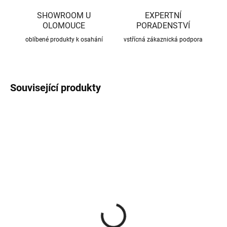
SHOWROOM U
EXPERTNÍ
OLOMOUCE
PORADENSTVÍ
oblíbené produkty k osahání
vstřícná zákaznická podpora
Související produkty
CENA JIŽ PO SLEVĚ
CENA JIŽ PO SLEVĚ
SKLADEM
SKLADEM
(314 KS)
(49 KS)
Roxory 1 m
Sada kotvení ke krovu,
univerzální
22 Kč