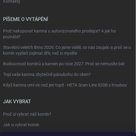
Kontakty
PÍŠEME O VYTÁPĚNÍ
Proč nakupovat kamna u autorizovaného prodejce? A jak ho
poznáte?
Stavební veletrh Brno 2026: Co jsme viděli, co nás zaujalo a proč se o
komín vyplatí zajímat dřív, než si myslíte
Budoucnost komínů a kamen po roce 2027: Proč se nemusíte bát
Topí vaše kamna zbytečně pánubohu do oken?
Když kamna umí víc než jen topit - HETA Scan-Line 920B s troubou
JAK VYBRAT
Proč si vybrat náš komín?
Jak si vybrat komín
Keramický nebo nerezový komín?