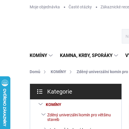
Přejít
Moje objednávka
Časté otázky
Zákaznické rec
na
obsah
KOMÍNY
KAMNA, KRBY, SPORÁKY
V
Domů
KOMÍNY
Zděný univerzální komín pro
P
Kategorie
o
Přeskočit
s
kategorie
t
KOMÍNY
r
Zděný univerzální komín pro většinu
a
staveb
n