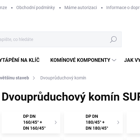
enze
Obchodní podmínky
Máme autorizaci
Informace o dop
Hledat
YTÁPĚNÍ NA KLÍČ
KOMÍNOVÉ KOMPONENTY
JAK V
 většinu staveb
Dvouprůduchový komín
Dvouprůduchový komín SUP
DP DN
DP DN
160/45° +
180/45° +
DN 160/45°
DN 180/45°