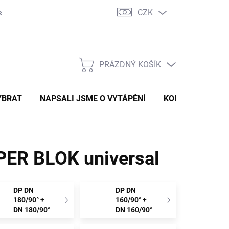
CZK
ravě
Certifikáty a návody
Kontakty
PRÁZDNÝ KOŠÍK
NÁKUPNÍ
KOŠÍK
YBRAT
NAPSALI JSME O VYTÁPĚNÍ
KOMÍNOVÝ KONF
ER BLOK universal
DP DN
DP DN
180/90° +
160/90° +
DN 180/90°
DN 160/90°