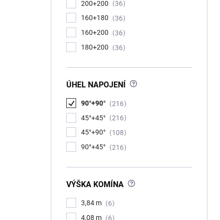
200+200
36
160+180
36
160+200
36
180+200
36
?
ÚHEL NAPOJENÍ
90°+90°
216
45°+45°
216
45°+90°
108
90°+45°
216
?
VÝŠKA KOMÍNA
3,84 m
6
4,08 m
6