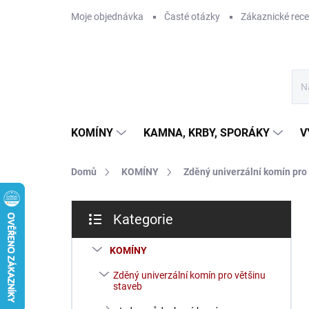
Přejít
Moje objednávka
Časté otázky
Zákaznické rec
na
obsah
KOMÍNY
KAMNA, KRBY, SPORÁKY
V
Domů
KOMÍNY
Zděný univerzální komín pro
P
Kategorie
o
Přeskočit
s
kategorie
t
KOMÍNY
r
Zděný univerzální komín pro většinu
a
staveb
n