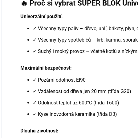
🔥 Proč si vybrat SUPER BLOK Unive
Univerzální použití:
✓ Všechny typy paliv – dřevo, uhlí, brikety, plyn, 
✓ Všechny typy spotřebičů – krb, kamna, sporák,
✓ Suchý i mokrý provoz – včetně kotlů s nízkými
Maximální bezpečnost:
✓ Požární odolnost EI90
✓ Vzdálenost od dřeva jen 20 mm (třída G20)
✓ Odolnost teplot až 600°C (třída T600)
✓ Kyselinovzdorná keramika (třída D3)
Dlouhá životnost: