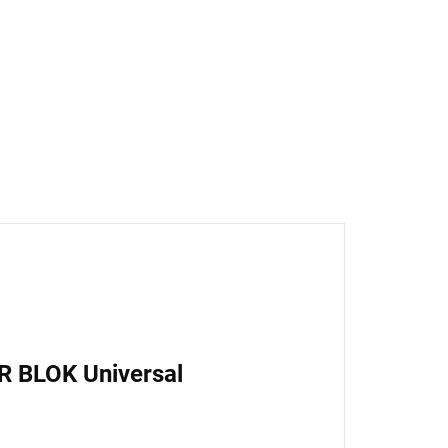
enetrace, 1 l
89 Kč
3,55 Kč bez DPH
Do košíku
R BLOK Universal