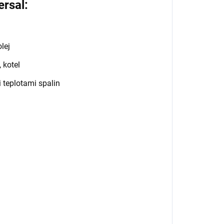
rsal:
olej
 kotel
 teplotami spalin