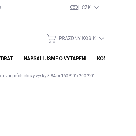
CZK
ravě
Certifikáty a návody
Kontakty
PRÁZDNÝ KOŠÍK
NÁKUPNÍ
KOŠÍK
YBRAT
NAPSALI JSME O VYTÁPĚNÍ
KOMÍNOVÝ KONF
l dvouprůduchový výšky 3,84 m 160/90°+200/90°
 919 Kč
767,77 Kč
bez DPH
ná
LADEM