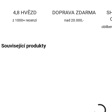
4,8 HVĚZD
DOPRAVA ZDARMA
S
z 1000+ recenzí
nad 20.000,-
oblíbe
Související produkty
CENA JIŽ PO SLEVĚ
CENA JIŽ PO SLEVĚ
ROX8-1BM
KKHZ
SKLADEM
SKLADEM
(370 KS)
(56 KS)
Roxory 1 m
Sada kotvení
ke krovu,
22 Kč