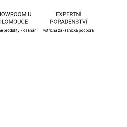
HOWROOM U
EXPERTNÍ
OLOMOUCE
PORADENSTVÍ
né produkty k osahání
vstřícná zákaznická podpora
1020973
SKLADEM
(75 KS)
SIGA PRO
hloubková