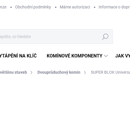
enze
Obchodní podmínky
Máme autorizaci
Informace o dop
Hledat
YTÁPĚNÍ NA KLÍČ
KOMÍNOVÉ KOMPONENTY
JAK V
 většinu staveb
Dvouprůduchový komín
SUPER BLOK Universa
ZNAČKA:
SUPERKOMÍNY
CENA JIŽ PO SLEVĚ
23
ZDARMA
19 
Měr
SK