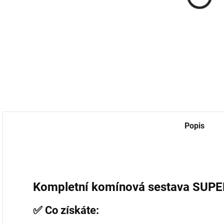
univerzální
p
18,18 Kč bez DPH
759 Kč
Do košíku
627,27 Kč bez DPH
7
Do košíku
Popis
Kompletní komínová sestava SUPE
✅ Co získáte: