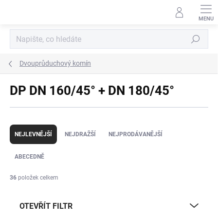
Přejít
na
obsah
Hledat
Dvouprůduchový komín
DP DN 160/45° + DN 180/45°
Ř
a
NEJLEVNĚJŠÍ
NEJDRAŽŠÍ
NEJPRODÁVANĚJŠÍ
z
e
ABECEDNĚ
n
í
36
položek celkem
p
r
OTEVŘÍT FILTR
o