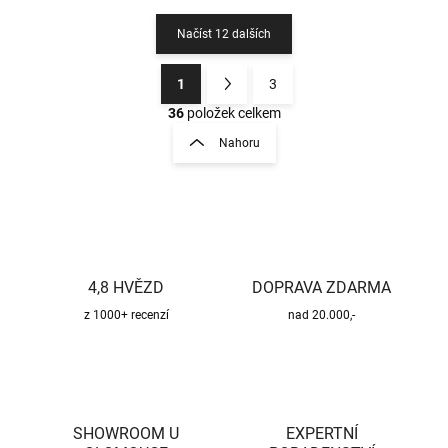
Načíst 12 dalších
1
3
O
S
v
t
36
položek celkem
l
r
Nahoru
á
á
d
n
a
k
c
o
í
p
v
r
á
v
4,8 HVĚZD
DOPRAVA ZDARMA
n
k
í
z 1000+ recenzí
nad 20.000,-
y
v
ý
p
i
s
u
SHOWROOM U
EXPERTNÍ