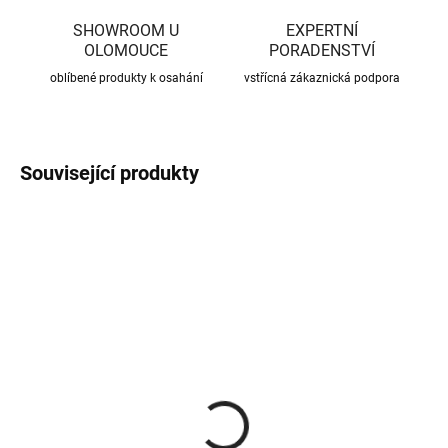
SHOWROOM U
EXPERTNÍ
OLOMOUCE
PORADENSTVÍ
oblíbené produkty k osahání
vstřícná zákaznická podpora
Související produkty
CENA JIŽ PO SLEVĚ
CENA JIŽ PO SLEVĚ
SKLADEM
SKLADEM
(370 KS)
(56 KS)
Roxory 1 m
Sada kotvení ke krovu,
univerzální
22 Kč