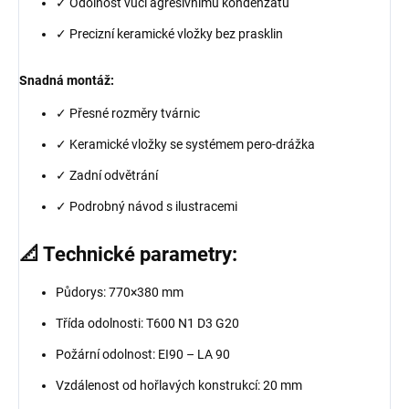
✓ Odolnost vůči agresivnímu kondenzátu
✓ Precizní keramické vložky bez prasklin
Snadná montáž:
✓ Přesné rozměry tvárnic
✓ Keramické vložky se systémem pero-drážka
✓ Zadní odvětrání
✓ Podrobný návod s ilustracemi
📐 Technické parametry:
Půdorys: 770×380 mm
Třída odolnosti: T600 N1 D3 G20
Požární odolnost: EI90 – LA 90
Vzdálenost od hořlavých konstrukcí: 20 mm