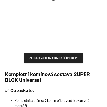
759 Kč
18,18 Kč bez DPH
627,27 Kč bez DPH
Do košíku
Do košíku
Zobrazit všechny související produkty
Kompletní komínová sestava SUPER
BLOK Universal
✅ Co získáte:
Kompletní systémový komín připravený k okamžité
montáži