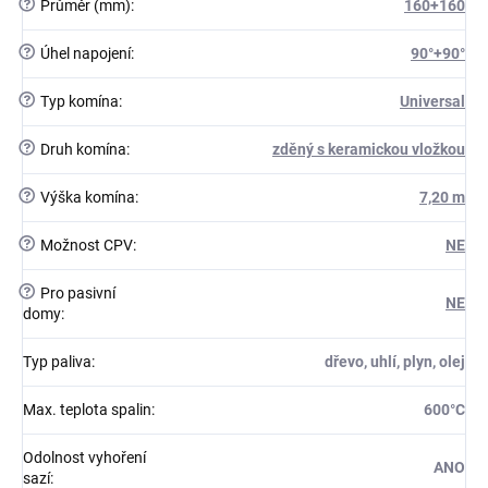
?
Průměr (mm)
:
160+160
?
Úhel napojení
:
90°+90°
?
Typ komína
:
Universal
?
Druh komína
:
zděný s keramickou vložkou
?
Výška komína
:
7,20 m
?
Možnost CPV
:
NE
?
Pro pasivní
NE
domy
:
Typ paliva
:
dřevo, uhlí, plyn, olej
Max. teplota spalin
:
600°C
Odolnost vyhoření
ANO
sazí
: