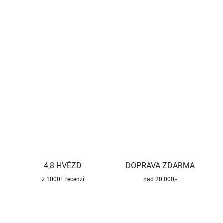
−
+
Přidat do košíku
Kvalitní a bezpečný třísložkový komínový systém pro všechny
druhy paliv.
DETAILNÍ INFORMACE
ZEPTAT SE
HLÍDAT
4,8 HVĚZD
DOPRAVA ZDARMA
z 1000+ recenzí
nad 20.000,-