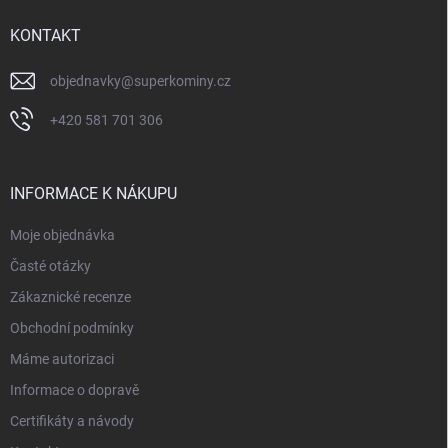
t
í
KONTAKT
objednavky
@
superkominy.cz
+420 581 701 306
INFORMACE K NÁKUPU
Moje objednávka
Časté otázky
Zákaznické recenze
Obchodní podmínky
Máme autorizaci
Informace o dopravě
Certifikáty a návody