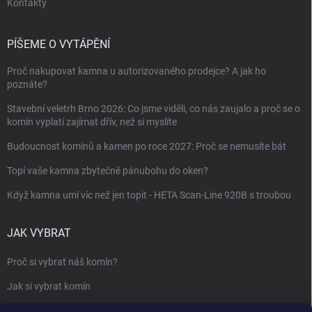
Kontakty
PÍŠEME O VYTÁPĚNÍ
Proč nakupovat kamna u autorizovaného prodejce? A jak ho
poznáte?
Stavební veletrh Brno 2026: Co jsme viděli, co nás zaujalo a proč se o
komín vyplatí zajímat dřív, než si myslíte
Budoucnost komínů a kamen po roce 2027: Proč se nemusíte bát
Topí vaše kamna zbytečně pánubohu do oken?
Když kamna umí víc než jen topit - HETA Scan-Line 920B s troubou
JAK VYBRAT
Proč si vybrat náš komín?
Jak si vybrat komín
Keramický nebo nerezový komín?