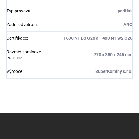
Typ provozu
:
podtlak
Zadní odvětrání
:
ANO
Certifikace
:
T600 N1 D3 G20 a T400 N1 W2 O20
Rozměr komínové
770 x 380 x 245 mm
tvárnice
:
Výrobce
:
SuperKomíny s.r.o.
Z
á
p
a