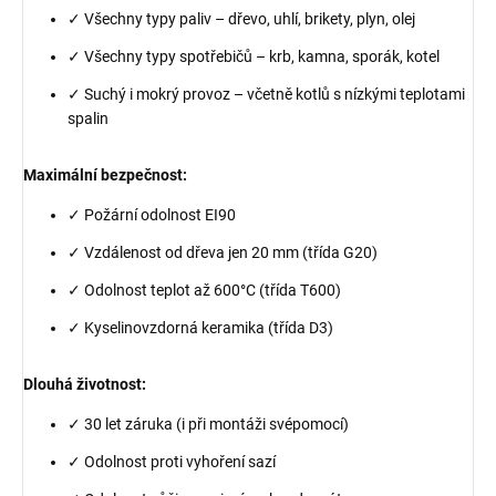
✓ Všechny typy paliv – dřevo, uhlí, brikety, plyn, olej
✓ Všechny typy spotřebičů – krb, kamna, sporák, kotel
✓ Suchý i mokrý provoz – včetně kotlů s nízkými teplotami
spalin
Maximální bezpečnost:
✓ Požární odolnost EI90
✓ Vzdálenost od dřeva jen 20 mm (třída G20)
✓ Odolnost teplot až 600°C (třída T600)
✓ Kyselinovzdorná keramika (třída D3)
Dlouhá životnost:
✓ 30 let záruka (i při montáži svépomocí)
✓ Odolnost proti vyhoření sazí