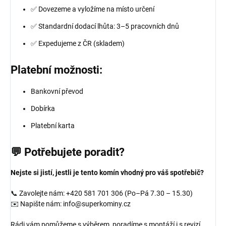
✅ Dovezeme a vyložíme na místo určení
✅ Standardní dodací lhůta: 3–5 pracovních dnů
✅ Expedujeme z ČR (skladem)
Platební možnosti:
Bankovní převod
Dobírka
Platební karta
💬 Potřebujete poradit?
Nejste si jistí, jestli je tento komín vhodný pro váš spotřebič?
📞 Zavolejte nám: +420 581 701 306 (Po–Pá 7.30 – 15.30)
✉️ Napište nám: info@superkominy.cz
Rádi vám pomůžeme s výběrem, poradíme s montáží i s revizí.