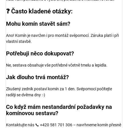
❓ Často kladené otázky:
Mohu komín stavět sám?
Ano! Komín je navržen i pro montáž svépomocí. Záruka platí i při
vlastní stavbě.
Potřebuji něco dokupovat?
Ne, sestava obsahuje vše potřebné včetně tmelu a lepidla.
Jak dlouho trvá montáž?
Zkušený zedník postaví komín za 1 den. Svépomocí počítejte
raději se dvěma dny :-)
Co když mám nestandardní požadavky na
komínovou sestavu?
Kontaktujte nás 📞 +420 581 701 306 – navrhneme komín přesně