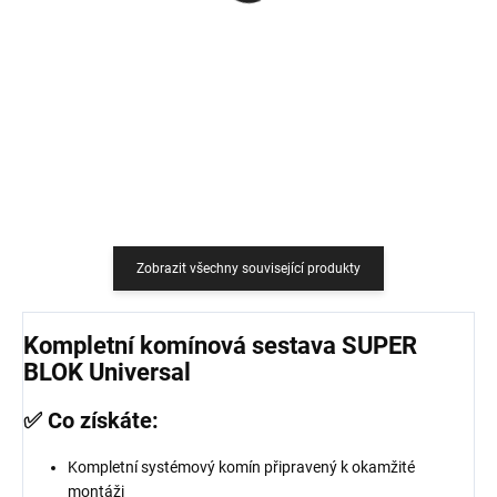
759 Kč
18,18 Kč bez DPH
627,27 Kč bez DPH
Do košíku
Do košíku
Zobrazit všechny související produkty
Kompletní komínová sestava SUPER
BLOK Universal
✅ Co získáte:
Kompletní systémový komín připravený k okamžité
montáži