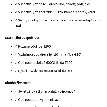
✓ Všechny typy paliv – dřevo, uhlí, brikety, plyn, olej
✓ Všechny typy spotřebičů – krb, kamna, sporák, kotel
✓ Suchý i mokrý provoz – včetně kotlů s nízkými teplotami
spalin
Maximální bezpečnost:
✓ Požární odolnost EI90
✓ Vzdálenost od dřeva jen 20 mm (třída G20)
✓ Odolnost teplot až 600°C (třída T600)
✓ Kyselinovzdorná keramika (třída D3)
Dlouhá životnost:
✓ 30 let záruka (i při montáži svépomocí)
✓ Odolnost proti vyhoření sazí