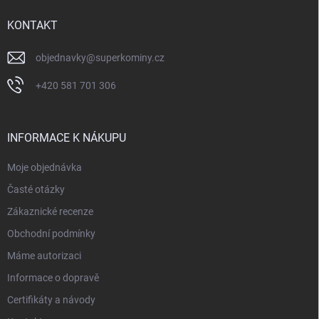
t
í
KONTAKT
objednavky
@
superkominy.cz
+420 581 701 306
INFORMACE K NÁKUPU
Moje objednávka
Časté otázky
Zákaznické recenze
Obchodní podmínky
Máme autorizaci
Informace o dopravě
Certifikáty a návody