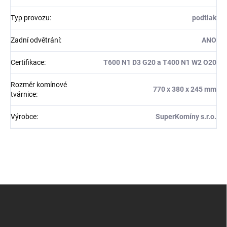
Typ provozu
:
podtlak
Zadní odvětrání
:
ANO
Certifikace
:
T600 N1 D3 G20 a T400 N1 W2 O20
Rozměr komínové
770 x 380 x 245 mm
tvárnice
:
Výrobce
:
SuperKomíny s.r.o.
Z
á
p
a