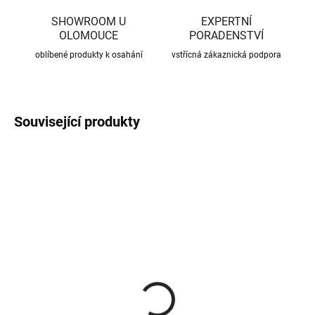
SHOWROOM U
EXPERTNÍ
OLOMOUCE
PORADENSTVÍ
oblíbené produkty k osahání
vstřícná zákaznická podpora
Související produkty
CENA JIŽ PO SLEVĚ
CENA JIŽ PO SLEVĚ
SKLADEM
SKLADEM
(370 KS)
(56 KS)
Roxory 1 m
Sada kotvení ke krovu,
univerzální
22 Kč