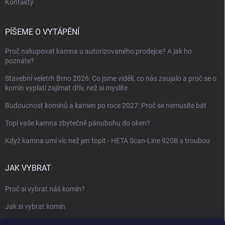
Kontakty
PÍŠEME O VYTÁPĚNÍ
Proč nakupovat kamna u autorizovaného prodejce? A jak ho
poznáte?
Stavební veletrh Brno 2026: Co jsme viděli, co nás zaujalo a proč se o
komín vyplatí zajímat dřív, než si myslíte
Budoucnost komínů a kamen po roce 2027: Proč se nemusíte bát
Topí vaše kamna zbytečně pánubohu do oken?
Když kamna umí víc než jen topit - HETA Scan-Line 920B s troubou
JAK VYBRAT
Proč si vybrat náš komín?
Jak si vybrat komín
Keramický nebo nerezový komín?