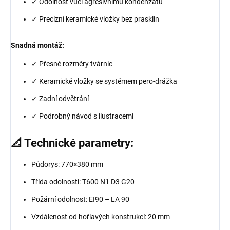
✓ Odolnost vůči agresivnímu kondenzátu
✓ Precizní keramické vložky bez prasklin
Snadná montáž:
✓ Přesné rozměry tvárnic
✓ Keramické vložky se systémem pero-drážka
✓ Zadní odvětrání
✓ Podrobný návod s ilustracemi
📐 Technické parametry:
Půdorys: 770×380 mm
Třída odolnosti: T600 N1 D3 G20
Požární odolnost: EI90 – LA 90
Vzdálenost od hořlavých konstrukcí: 20 mm