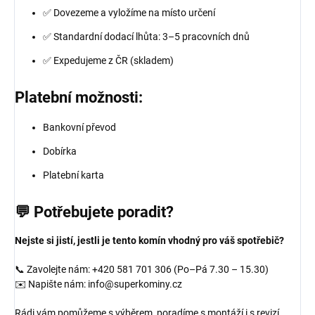
✅ Dovezeme a vyložíme na místo určení
✅ Standardní dodací lhůta: 3–5 pracovních dnů
✅ Expedujeme z ČR (skladem)
Platební možnosti:
Bankovní převod
Dobírka
Platební karta
💬 Potřebujete poradit?
Nejste si jistí, jestli je tento komín vhodný pro váš spotřebič?
📞 Zavolejte nám: +420 581 701 306 (Po–Pá 7.30 – 15.30)
✉️ Napište nám: info@superkominy.cz
Rádi vám pomůžeme s výběrem, poradíme s montáží i s revizí.