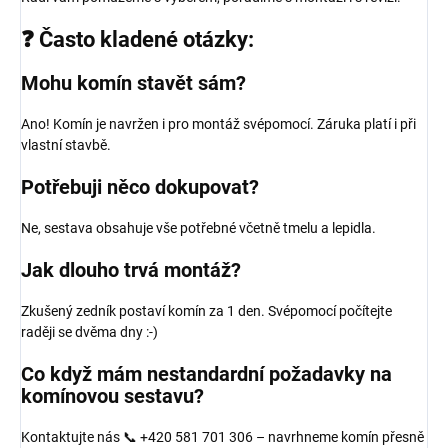
❓ Často kladené otázky:
Mohu komín stavět sám?
Ano! Komín je navržen i pro montáž svépomocí. Záruka platí i při
vlastní stavbě.
Potřebuji něco dokupovat?
Ne, sestava obsahuje vše potřebné včetně tmelu a lepidla.
Jak dlouho trvá montáž?
Zkušený zedník postaví komín za 1 den. Svépomocí počítejte
raději se dvěma dny :-)
Co když mám nestandardní požadavky na
komínovou sestavu?
Kontaktujte nás 📞 +420 581 701 306 – navrhneme komín přesně