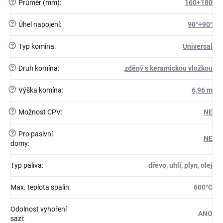
?
Průměr (mm)
:
160+180
?
Úhel napojení
:
90°+90°
?
Typ komína
:
Universal
?
Druh komína
:
zděný s keramickou vložkou
?
Výška komína
:
6,96 m
?
Možnost CPV
:
NE
?
Pro pasivní
NE
domy
:
Typ paliva
:
dřevo, uhlí, plyn, olej
Max. teplota spalin
:
600°C
Odolnost vyhoření
ANO
sazí
: