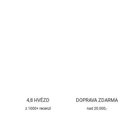
−
+
Přidat do košíku
Kvalitní a bezpečný třísložkový komínový systém pro všechny
druhy paliv.
DETAILNÍ INFORMACE
ZEPTAT SE
HLÍDAT
4,8 HVĚZD
DOPRAVA ZDARMA
z 1000+ recenzí
nad 20.000,-