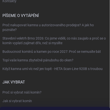
Kontakty
PÍŠEME O VYTÁPĚNÍ
Proč nakupovat kamna u autorizovaného prodejce? A jak ho
poznáte?
Stavební veletrh Brno 2026: Co jsme viděli, co nás zaujalo a proč se o
komín vyplatí zajímat dřív, než si myslíte
Budoucnost komínů a kamen po roce 2027: Proč se nemusíte bát
Topí vaše kamna zbytečně pánubohu do oken?
Když kamna umí víc než jen topit - HETA Scan-Line 920B s troubou
JAK VYBRAT
Proč si vybrat náš komín?
Jak si vybrat komín
Keramický nebo nerezový komín?