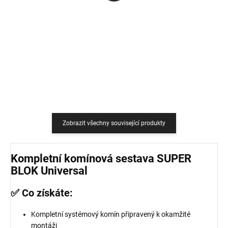
759 Kč
18,18 Kč bez DPH
627,27 Kč bez DPH
Do košíku
Do košíku
Zobrazit všechny související produkty
Kompletní komínová sestava SUPER
BLOK Universal
✅ Co získáte:
Kompletní systémový komín připravený k okamžité
montáži