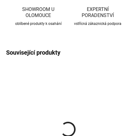
SHOWROOM U
EXPERTNÍ
OLOMOUCE
PORADENSTVÍ
oblíbené produkty k osahání
vstřícná zákaznická podpora
Související produkty
CENA JIŽ PO SLEVĚ
CENA JIŽ PO SLEVĚ
SKLADEM
SKLADEM
(370 KS)
(56 KS)
Roxory 1 m
Sada kotvení ke krovu,
univerzální
22 Kč