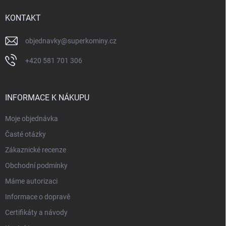
t
í
KONTAKT
objednavky
@
superkominy.cz
+420 581 701 306
INFORMACE K NÁKUPU
Moje objednávka
Časté otázky
Zákaznické recenze
Obchodní podmínky
Máme autorizaci
Informace o dopravě
Certifikáty a návody