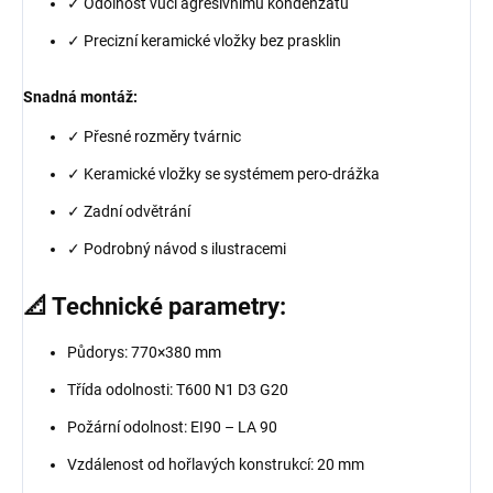
✓ Odolnost vůči agresivnímu kondenzátu
✓ Precizní keramické vložky bez prasklin
Snadná montáž:
✓ Přesné rozměry tvárnic
✓ Keramické vložky se systémem pero-drážka
✓ Zadní odvětrání
✓ Podrobný návod s ilustracemi
📐 Technické parametry:
Půdorys: 770×380 mm
Třída odolnosti: T600 N1 D3 G20
Požární odolnost: EI90 – LA 90
Vzdálenost od hořlavých konstrukcí: 20 mm