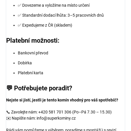
✅ Dovezeme a vyložíme na místo určení
✅ Standardní dodací lhůta: 3–5 pracovních dnů
✅ Expedujeme z ČR (skladem)
Platební možnosti:
Bankovní převod
Dobírka
Platební karta
💬 Potřebujete poradit?
Nejste si jistí, jestli je tento komín vhodný pro váš spotřebič?
📞 Zavolejte nám: +420 581 701 306 (Po–Pá 7.30 – 15.30)
✉️ Napište nám: info@superkominy.cz
Rádi vám pomůžeme s výběrem, poradíme s montáží i s revizí.