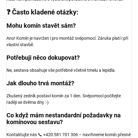
❓ Často kladené otázky:
Mohu komín stavět sám?
Ano! Komín je navržen i pro montáž svépomocí. Záruka platí i při
vlastní stavbě.
Potřebuji něco dokupovat?
Ne, sestava obsahuje vše potřebné včetně tmelu a lepidla.
Jak dlouho trvá montáž?
Zkušený zedník postaví komín za 1 den. Svépomocí počítejte
raději se dvěma dny :-)
Co když mám nestandardní požadavky na
komínovou sestavu?
Kontaktujte nás 📞 +420 581 701 306 – navrhneme komín přesně