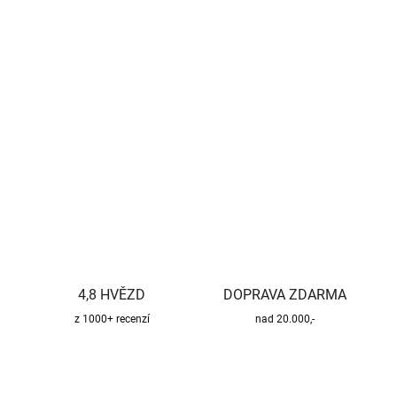
−
+
Přidat do košíku
Kvalitní a bezpečný třísložkový komínový systém pro všechny
druhy paliv.
DETAILNÍ INFORMACE
ZEPTAT SE
HLÍDAT
4,8 HVĚZD
DOPRAVA ZDARMA
z 1000+ recenzí
nad 20.000,-