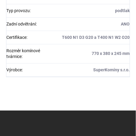
Typ provozu
:
podtlak
Zadní odvětrání
:
ANO
Certifikace
:
T600 N1 D3 G20 a T400 N1 W2 O20
Rozměr komínové
770 x 380 x 245 mm
tvárnice
:
Výrobce
:
SuperKomíny s.r.o.
Z
á
p
a