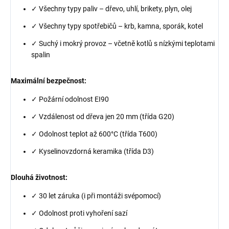
✓ Všechny typy paliv – dřevo, uhlí, brikety, plyn, olej
✓ Všechny typy spotřebičů – krb, kamna, sporák, kotel
✓ Suchý i mokrý provoz – včetně kotlů s nízkými teplotami
spalin
Maximální bezpečnost:
✓ Požární odolnost EI90
✓ Vzdálenost od dřeva jen 20 mm (třída G20)
✓ Odolnost teplot až 600°C (třída T600)
✓ Kyselinovzdorná keramika (třída D3)
Dlouhá životnost:
✓ 30 let záruka (i při montáži svépomocí)
✓ Odolnost proti vyhoření sazí