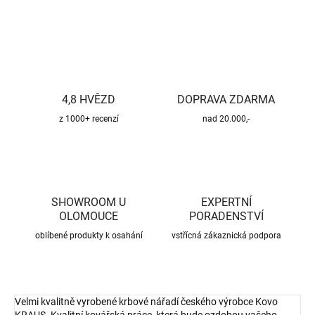
ZEPTAT SE
HLÍDAT
4,8 HVĚZD
DOPRAVA ZDARMA
z 1000+ recenzí
nad 20.000,-
SHOWROOM U
EXPERTNÍ
OLOMOUCE
PORADENSTVÍ
oblíbené produkty k osahání
vstřícná zákaznická podpora
Velmi kvalitně vyrobené krbové nářadí českého výrobce Kovo