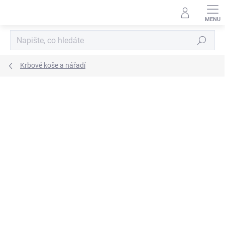
Přejít
na
obsah
Hledat
Krbové koše a nářadí
ZNAČKA:
KOVO-KRAUS