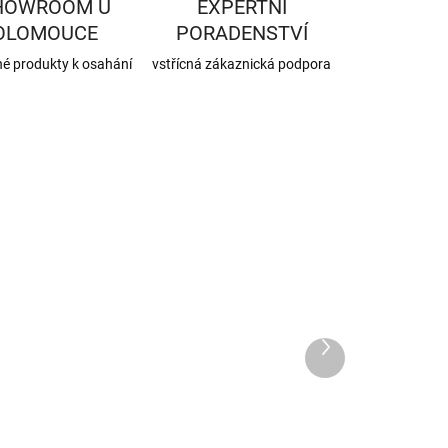
HOWROOM U
EXPERTNÍ
OLOMOUCE
PORADENSTVÍ
né produkty k osahání
vstřícná zákaznická podpora
KK-18-20005
KK-03-20015
SKLADEM
NA DOTAZ
(1 KS)
Roura s KL
Další
T kus 150/2
produkt
150/500/2 mm
mm
711 Kč
911 Kč
587,60 Kč bez DPH
52,89 Kč bez DPH