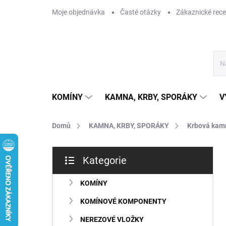
Přejít
Moje objednávka
Časté otázky
Zákaznické rec
na
obsah
KOMÍNY
KAMNA, KRBY, SPORÁKY
V
Domů
KAMNA, KRBY, SPORÁKY
Krbová kam
P
Kategorie
o
Přeskočit
s
kategorie
t
KOMÍNY
r
KOMÍNOVÉ KOMPONENTY
a
n
NEREZOVÉ VLOŽKY