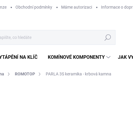
enze
Obchodní podmínky
Máme autorizaci
Informace o dop
Hledat
YTÁPĚNÍ NA KLÍČ
KOMÍNOVÉ KOMPONENTY
JAK V
na
ROMOTOP
PARLA 3S keramika - krbová kamna
ZNAČKA:
ROMOTOP
45
ZDARMA
37 
Měr
Z
cena