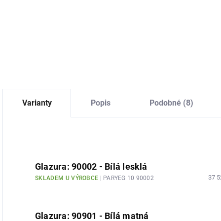
mm
236,36 Kč bez DPH
547,93 Kč bez DPH
Do košíku
Do košíku
Varianty
Popis
Podobné (8)
Glazura: 90002 - Bílá lesklá
37 5
SKLADEM U VÝROBCE
| PARYEG 10 90002
Glazura: 90901 - Bílá matná