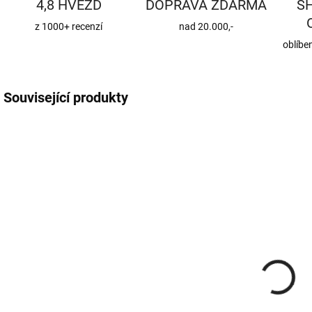
4,8 HVĚZD
DOPRAVA ZDARMA
S
z 1000+ recenzí
nad 20.000,-
oblíbe
Související produkty
KK-22-011
KK-12-15004
NA DOTAZ
SKLADEM
(2 KS)
Komínová
Koleno
redukce
stavitelné s
150/125 mm
ČO
286 Kč
150/0°-90°/1,5
663 Kč
7