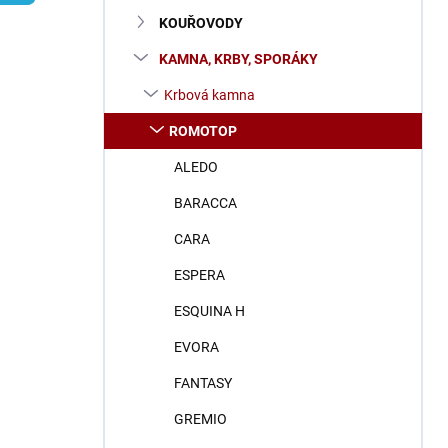
n
KOUŘOVODY
í
p
KAMNA, KRBY, SPORÁKY
a
n
Krbová kamna
e
ROMOTOP
l
ALEDO
BARACCA
CARA
ESPERA
ESQUINA H
EVORA
FANTASY
GREMIO