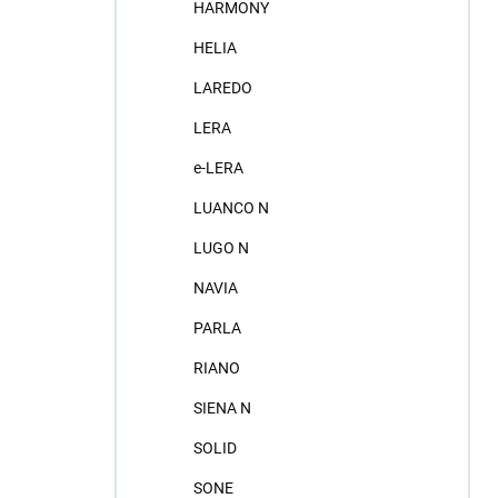
HARMONY
HELIA
LAREDO
LERA
e-LERA
LUANCO N
LUGO N
NAVIA
PARLA
RIANO
SIENA N
SOLID
SONE