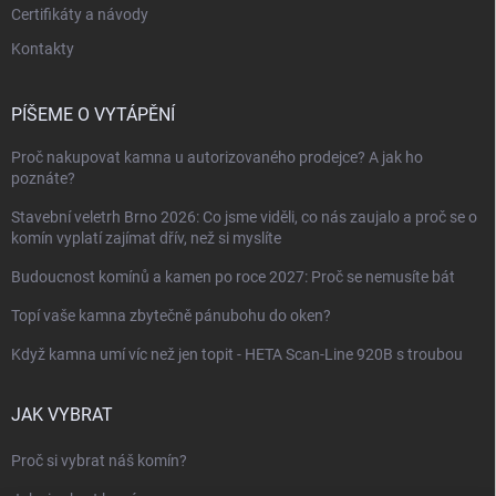
Certifikáty a návody
Kontakty
PÍŠEME O VYTÁPĚNÍ
Proč nakupovat kamna u autorizovaného prodejce? A jak ho
poznáte?
Stavební veletrh Brno 2026: Co jsme viděli, co nás zaujalo a proč se o
komín vyplatí zajímat dřív, než si myslíte
Budoucnost komínů a kamen po roce 2027: Proč se nemusíte bát
Topí vaše kamna zbytečně pánubohu do oken?
Když kamna umí víc než jen topit - HETA Scan-Line 920B s troubou
JAK VYBRAT
Proč si vybrat náš komín?