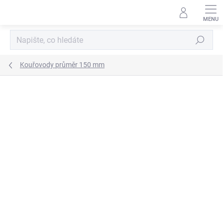
Přejít
na
obsah
Hledat
Kouřovody průměr 150 mm
ZNAČKA:
KOVO-KRAUS