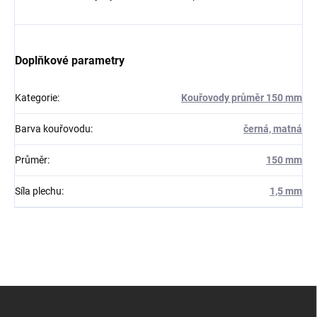
Doplňkové parametry
Kategorie
:
Kouřovody průměr 150 mm
Barva kouřovodu
:
černá, matná
Průměr
:
150 mm
Síla plechu
:
1,5 mm
Z
á