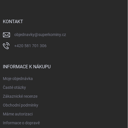
p
a
t
í
KONTAKT
objednavky
@
superkominy.cz
+420 581 701 306
INFORMACE K NÁKUPU
Moje objednávka
Časté otázky
Zákaznické recenze
Obchodní podmínky
Máme autorizaci
Informace o dopravě