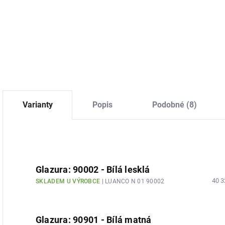
4
Do košíku
Do košíku
Varianty
Popis
Podobné (8)
Glazura: 90002 - Bílá lesklá
40 3
SKLADEM U VÝROBCE
| LUANCO N 01 90002
Glazura: 90901 - Bílá matná