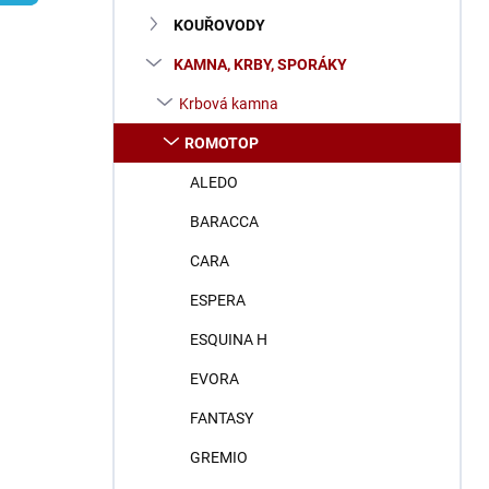
n
KOUŘOVODY
í
p
KAMNA, KRBY, SPORÁKY
a
n
Krbová kamna
e
ROMOTOP
l
ALEDO
BARACCA
CARA
ESPERA
ESQUINA H
EVORA
FANTASY
GREMIO