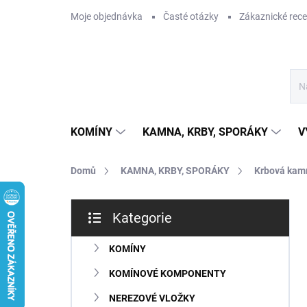
Přejít
Moje objednávka
Časté otázky
Zákaznické rec
na
obsah
KOMÍNY
KAMNA, KRBY, SPORÁKY
V
Domů
KAMNA, KRBY, SPORÁKY
Krbová kam
P
Kategorie
o
Přeskočit
s
kategorie
t
KOMÍNY
r
KOMÍNOVÉ KOMPONENTY
a
n
NEREZOVÉ VLOŽKY