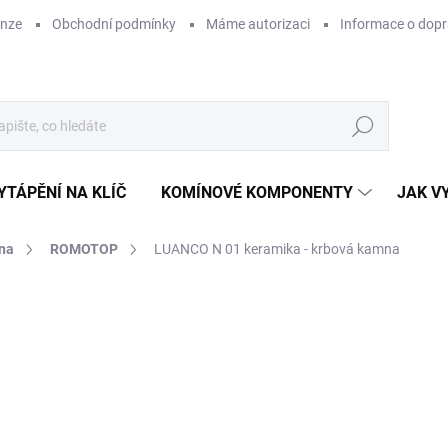
enze
Obchodní podmínky
Máme autorizaci
Informace o dop
Hledat
YTÁPĚNÍ NA KLÍČ
KOMÍNOVÉ KOMPONENTY
JAK V
na
ROMOTOP
LUANCO N 01 keramika - krbová kamna
ZNAČKA:
ROMOTOP
48
ZDARMA
40 
Měr
Z
cena