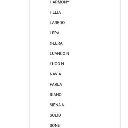
HARMONY
HELIA
LAREDO
LERA
e-LERA
LUANCO N
LUGO N
NAVIA
PARLA
RIANO
SIENA N
SOLID
SONE