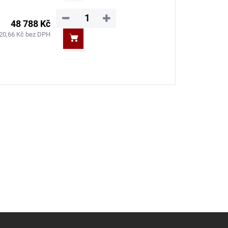
−
+
48 788 Kč
20,66 Kč bez DPH
Do košíku