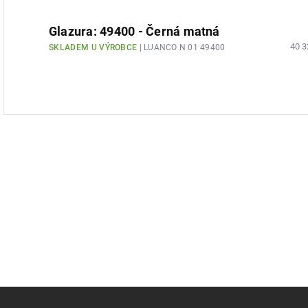
Glazura: 49400 - Černá matná
40 3
SKLADEM U VÝROBCE
| LUANCO N 01 49400