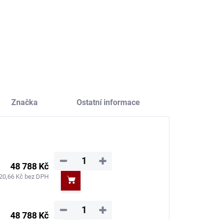
04,96 Kč bez DPH
509,92 Kč bez DPH
Do košíku
Do košíku
Značka
Ostatní informace
−
+
48 788 Kč
20,66 Kč bez DPH
Do košíku
−
+
48 788 Kč