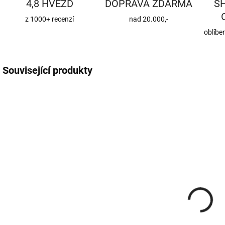
4,8 HVĚZD
DOPRAVA ZDARMA
S
z 1000+ recenzí
nad 20.000,-
oblíbe
Související produkty
KK-01-20015
KK-08-20005
SKLADEM
NA DOTAZ
(5 KS)
Koleno s KL
Roura
150/90°/2 mm
150/500/2 mm
663 Kč
492 Kč
547,93 Kč bez DPH
406,61 Kč bez DPH