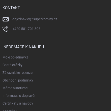
t
í
KONTAKT
objednavky
@
superkominy.cz
+420 581 701 306
INFORMACE K NÁKUPU
Moje objednávka
Časté otázky
Zákaznické recenze
Obchodní podmínky
Máme autorizaci
Informace o dopravě
Certifikáty a návody