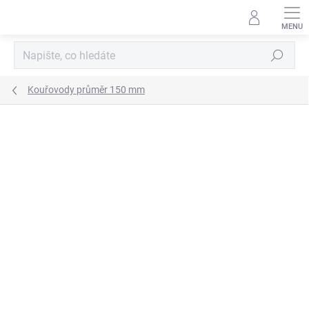
Přejít
na
obsah
Hledat
Kouřovody průměr 150 mm
ZNAČKA:
KOVO-KRAUS