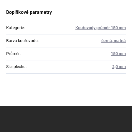
Doplňkové parametry
Kategorie
:
Kouřovody průměr 150 mm
Barva kouřovodu
:
černá, matná
Průměr
:
150 mm
Síla plechu
:
2,0 mm
Z
á
p
a