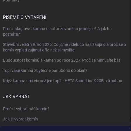
Kontakty
PÍŠEME O VYTÁPĚNÍ
Proč nakupovat kamna u autorizovaného prodejce? A jak ho
poznáte?
Stavební veletrh Brno 2026: Co jsme viděli, co nás zaujalo a proč se o
komín vyplatí zajímat dřív, než si myslíte
Budoucnost komínů a kamen po roce 2027: Proč se nemusíte bát
Topí vaše kamna zbytečně pánubohu do oken?
Když kamna umí víc než jen topit - HETA Scan-Line 920B s troubou
JAK VYBRAT
Proč si vybrat náš komín?
Jak si vybrat komín
Keramický nebo nerezový komín?