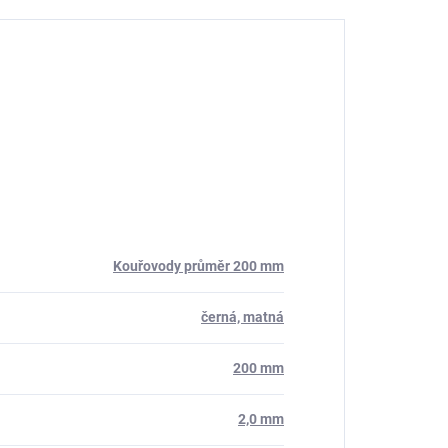
Kouřovody průměr 200 mm
černá, matná
200 mm
2,0 mm