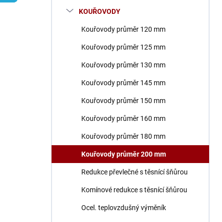
n
KOUŘOVODY
í
p
Kouřovody průměr 120 mm
a
n
Kouřovody průměr 125 mm
e
Kouřovody průměr 130 mm
l
Kouřovody průměr 145 mm
Kouřovody průměr 150 mm
Kouřovody průměr 160 mm
Kouřovody průměr 180 mm
Kouřovody průměr 200 mm
Redukce převlečné s těsnící šňůrou
Komínové redukce s těsnící šňůrou
Ocel. teplovzdušný výměník