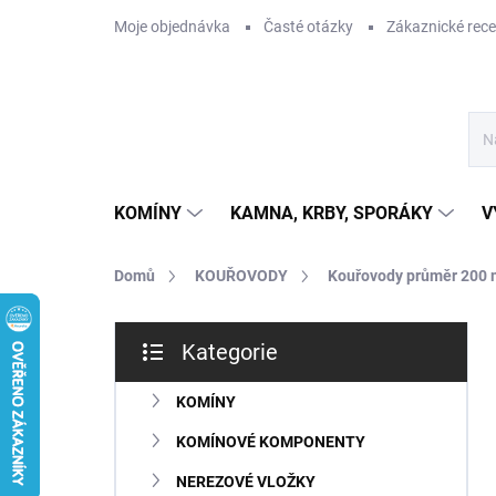
Přejít
Moje objednávka
Časté otázky
Zákaznické rec
na
obsah
KOMÍNY
KAMNA, KRBY, SPORÁKY
V
Domů
KOUŘOVODY
Kouřovody průměr 200
P
Kategorie
o
Přeskočit
s
kategorie
t
KOMÍNY
r
KOMÍNOVÉ KOMPONENTY
a
n
NEREZOVÉ VLOŽKY