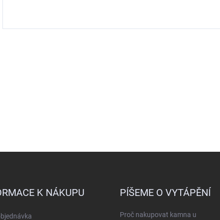
ORMACE K NÁKUPU
PÍŠEME O VYTÁPĚNÍ
Proč nakupovat kamna u
objednávka