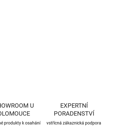
−
+
Přidat do košíku
ILNÍ INFORMACE
ZEPTAT SE
HLÍDAT
HOWROOM U
EXPERTNÍ
OLOMOUCE
PORADENSTVÍ
né produkty k osahání
vstřícná zákaznická podpora