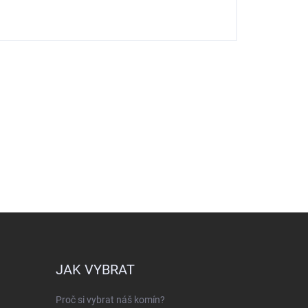
JAK VYBRAT
Proč si vybrat náš komín?