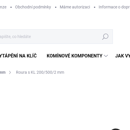
enze
Obchodní podmínky
Máme autorizaci
Informace o dop
Hledat
YTÁPĚNÍ NA KLÍČ
KOMÍNOVÉ KOMPONENTY
JAK V
 mm
Roura s KL 200/500/2 mm
ZNAČKA:
KOVO-KRAUS
9
802
Měr
SK
cena