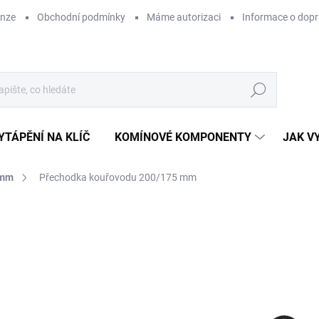
enze
Obchodní podmínky
Máme autorizaci
Informace o dop
Hledat
YTÁPĚNÍ NA KLÍČ
KOMÍNOVÉ KOMPONENTY
JAK V
 mm
Přechodka kouřovodu 200/175 mm
ZNAČKA:
KOVO-KRAUS
3
326
Měr
SK
cena