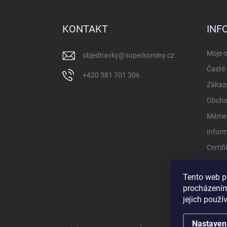
á
p
a
KONTAKT
INF
t
í
Moje 
objednavky
@
superkominy.cz
Časté 
+420 581 701 306
Zákazn
Obcho
Máme 
Infor
Certif
Konta
Tento web p
procházením
jejich použí
Nastaven