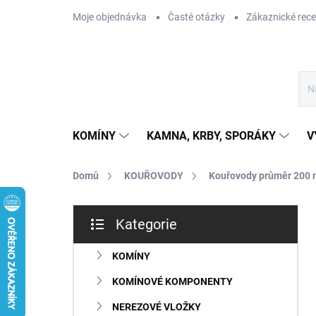
Přejít
Moje objednávka
Časté otázky
Zákaznické rec
na
obsah
KOMÍNY
KAMNA, KRBY, SPORÁKY
V
Domů
KOUŘOVODY
Kouřovody průměr 200
P
Kategorie
o
Přeskočit
s
kategorie
t
KOMÍNY
r
KOMÍNOVÉ KOMPONENTY
a
n
NEREZOVÉ VLOŽKY