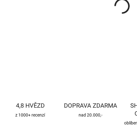
DETA
4,8 HVĚZD
DOPRAVA ZDARMA
S
z 1000+ recenzí
nad 20.000,-
oblíbe