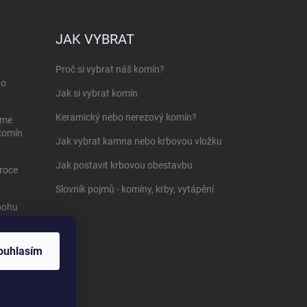
JAK VYBRAT
Proč si vybrat náš komín?
ho
Jak si vybrat komín
Keramický nebo nerezový komín?
sme
 komín
Jak vybrat kamna nebo krbovou vložku
Jak postavit krbovou obestavbu
roce
Slovník pojmů - komíny, krby, vytápění
bohu
-
ouhlasím