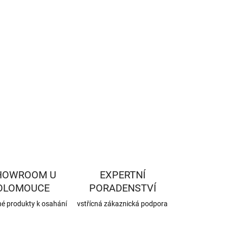
−
+
Přidat do košíku
ILNÍ INFORMACE
ZEPTAT SE
HLÍDAT
HOWROOM U
EXPERTNÍ
OLOMOUCE
PORADENSTVÍ
né produkty k osahání
vstřícná zákaznická podpora