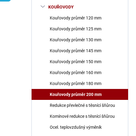
n
KOUŘOVODY
í
p
Kouřovody průměr 120 mm
a
n
Kouřovody průměr 125 mm
e
Kouřovody průměr 130 mm
l
Kouřovody průměr 145 mm
Kouřovody průměr 150 mm
Kouřovody průměr 160 mm
Kouřovody průměr 180 mm
Kouřovody průměr 200 mm
Redukce převlečné s těsnící šňůrou
Komínové redukce s těsnící šňůrou
Ocel. teplovzdušný výměník