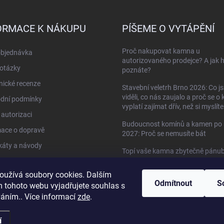
ORMACE K NÁKUPU
PÍŠEME O VYTÁPĚNÍ
Proč nakupovat kamna u
objednávka
autorizovaného prodejce? A jak 
otázky
poznáte?
ické recenze
Stavební veletrh Brno 2026: Co j
viděli, co nás zaujalo a proč se o
dní podmínky
vyplatí zajímat dřív, než si myslíte
autorizaci
Budoucnost komínů a kamen po 
mace o dopravě
2027: Proč se nemusíte bát
ikáty a návody
Topí vaše kamna zbytečně pánu
do oken?
kty
oužívá soubory cookies. Dalším
Když kamna umí víc než jen topit 
Odmítnout
S
 tohoto webu vyjadřujete souhlas s
HETA Scan-Line 920B s troubou
váním.. Více informací
zde
.
í