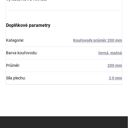
Doplňkové parametry
Kategorie
:
Kouřovody průměr 200 mm
Barva kouřovodu
:
černá, matná
Průměr
:
200 mm
Síla plechu
:
2,0 mm
Z
á