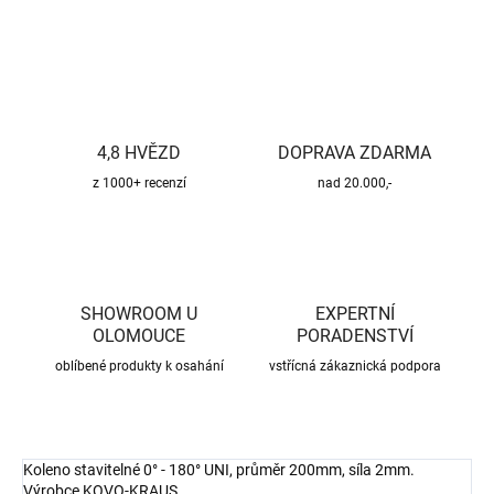
ZEPTAT SE
HLÍDAT
4,8 HVĚZD
DOPRAVA ZDARMA
z 1000+ recenzí
nad 20.000,-
SHOWROOM U
EXPERTNÍ
OLOMOUCE
PORADENSTVÍ
oblíbené produkty k osahání
vstřícná zákaznická podpora
Koleno stavitelné 0° - 180° UNI, průměr 200mm, síla 2mm.
Výrobce KOVO-KRAUS.