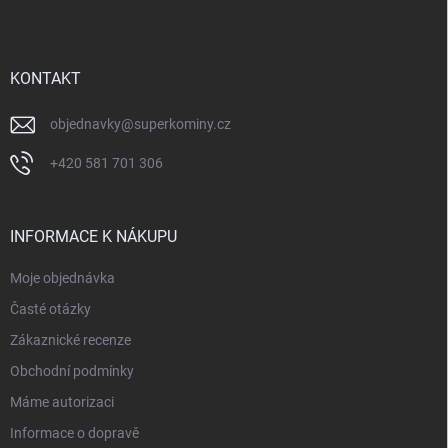
p
a
t
í
KONTAKT
objednavky
@
superkominy.cz
+420 581 701 306
INFORMACE K NÁKUPU
Moje objednávka
Časté otázky
Zákaznické recenze
Obchodní podmínky
Máme autorizaci
Informace o dopravě