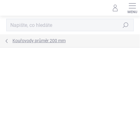
Přejít
na
obsah
Hledat
Kouřovody průměr 200 mm
ZNAČKA:
KOVO-KRAUS