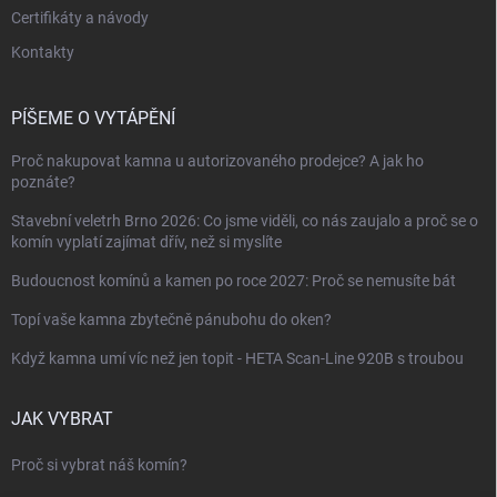
Certifikáty a návody
Kontakty
PÍŠEME O VYTÁPĚNÍ
Proč nakupovat kamna u autorizovaného prodejce? A jak ho
poznáte?
Stavební veletrh Brno 2026: Co jsme viděli, co nás zaujalo a proč se o
komín vyplatí zajímat dřív, než si myslíte
Budoucnost komínů a kamen po roce 2027: Proč se nemusíte bát
Topí vaše kamna zbytečně pánubohu do oken?
Když kamna umí víc než jen topit - HETA Scan-Line 920B s troubou
JAK VYBRAT
Proč si vybrat náš komín?