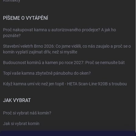
Kontakty
PÍŠEME O VYTÁPĚNÍ
Proč nakupovat kamna u autorizovaného prodejce? A jak ho
poznáte?
Stavební veletrh Brno 2026: Co jsme viděli, co nás zaujalo a proč se o
komín vyplatí zajímat dřív, než si myslíte
Budoucnost komínů a kamen po roce 2027: Proč se nemusíte bát
Topí vaše kamna zbytečně pánubohu do oken?
Když kamna umí víc než jen topit - HETA Scan-Line 920B s troubou
JAK VYBRAT
Proč si vybrat náš komín?
Jak si vybrat komín
Keramický nebo nerezový komín?