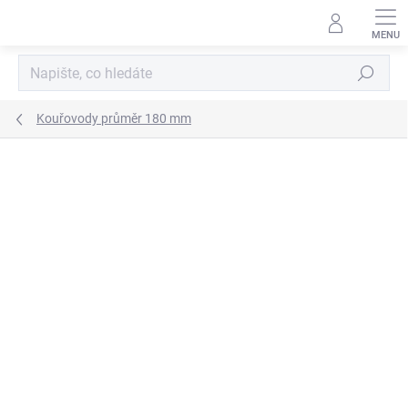
Přejít
na
obsah
Hledat
Kouřovody průměr 180 mm
ZNAČKA:
KOVO-KRAUS