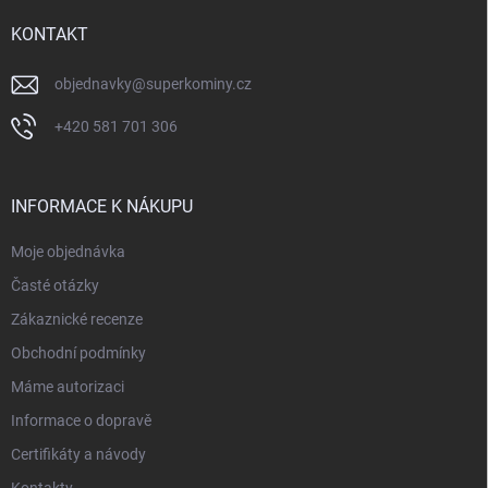
t
í
KONTAKT
objednavky
@
superkominy.cz
+420 581 701 306
INFORMACE K NÁKUPU
Moje objednávka
Časté otázky
Zákaznické recenze
Obchodní podmínky
Máme autorizaci
Informace o dopravě
Certifikáty a návody