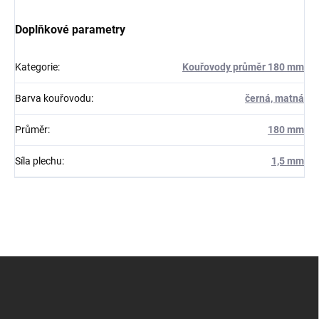
Doplňkové parametry
Kategorie
:
Kouřovody průměr 180 mm
Barva kouřovodu
:
černá, matná
Průměr
:
180 mm
Síla plechu
:
1,5 mm
Z
á
p
a