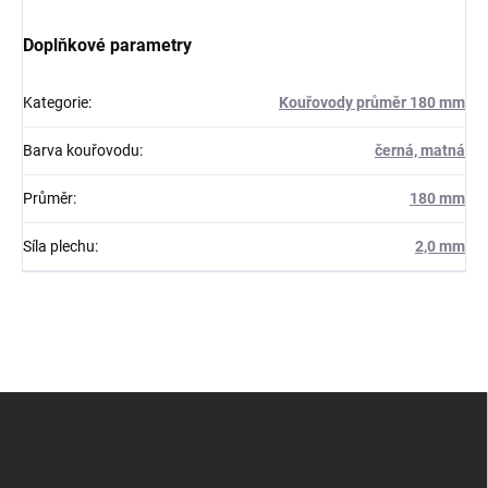
Doplňkové parametry
Kategorie
:
Kouřovody průměr 180 mm
Barva kouřovodu
:
černá, matná
Průměr
:
180 mm
Síla plechu
:
2,0 mm
Z
á
p
a