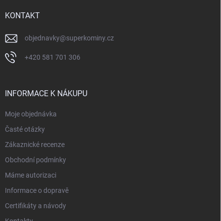
t
í
KONTAKT
objednavky
@
superkominy.cz
+420 581 701 306
INFORMACE K NÁKUPU
Moje objednávka
Časté otázky
Zákaznické recenze
Obchodní podmínky
Máme autorizaci
Informace o dopravě
Certifikáty a návody