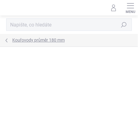
Přejít
na
obsah
Hledat
Kouřovody průměr 180 mm
ZNAČKA:
KOVO-KRAUS