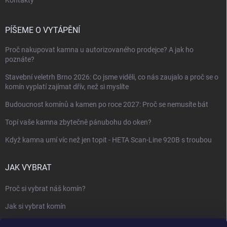
Kontakty
PÍŠEME O VYTÁPĚNÍ
Proč nakupovat kamna u autorizovaného prodejce? A jak ho
poznáte?
Stavební veletrh Brno 2026: Co jsme viděli, co nás zaujalo a proč se o
komín vyplatí zajímat dřív, než si myslíte
Budoucnost komínů a kamen po roce 2027: Proč se nemusíte bát
Topí vaše kamna zbytečně pánubohu do oken?
Když kamna umí víc než jen topit - HETA Scan-Line 920B s troubou
JAK VYBRAT
Proč si vybrat náš komín?
Jak si vybrat komín
Keramický nebo nerezový komín?