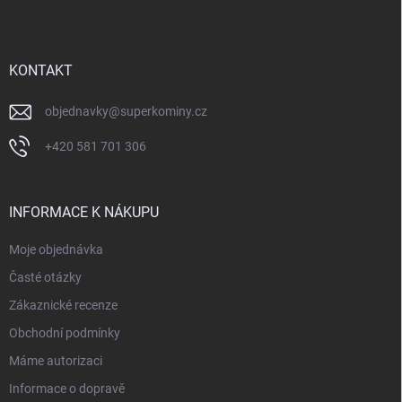
p
a
t
í
KONTAKT
objednavky
@
superkominy.cz
+420 581 701 306
INFORMACE K NÁKUPU
Moje objednávka
Časté otázky
Zákaznické recenze
Obchodní podmínky
Máme autorizaci
Informace o dopravě