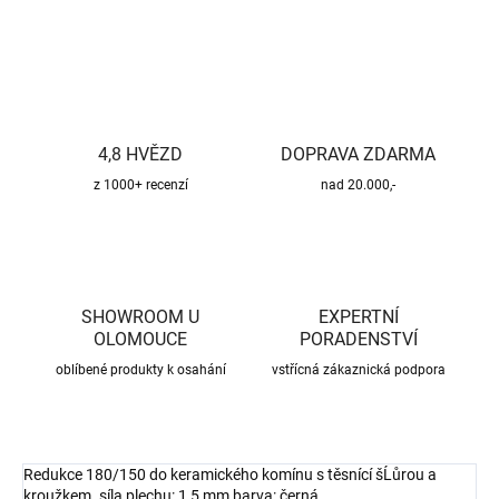
ZEPTAT SE
HLÍDAT
4,8 HVĚZD
DOPRAVA ZDARMA
z 1000+ recenzí
nad 20.000,-
SHOWROOM U
EXPERTNÍ
OLOMOUCE
PORADENSTVÍ
oblíbené produkty k osahání
vstřícná zákaznická podpora
Redukce 180/150 do keramického komínu s těsnící šĹůrou a
kroužkem. síla plechu: 1,5 mm barva: černá