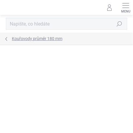
Přejít
na
obsah
Hledat
Kouřovody průměr 180 mm
ZNAČKA:
KOVO-KRAUS