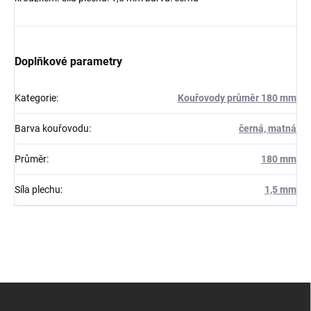
Doplňkové parametry
Kategorie
:
Kouřovody průměr 180 mm
Barva kouřovodu
:
černá, matná
Průměr
:
180 mm
Síla plechu
:
1,5 mm
Z
á