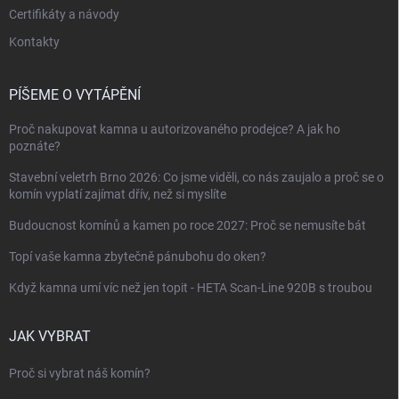
Certifikáty a návody
Kontakty
PÍŠEME O VYTÁPĚNÍ
Proč nakupovat kamna u autorizovaného prodejce? A jak ho
poznáte?
Stavební veletrh Brno 2026: Co jsme viděli, co nás zaujalo a proč se o
komín vyplatí zajímat dřív, než si myslíte
Budoucnost komínů a kamen po roce 2027: Proč se nemusíte bát
Topí vaše kamna zbytečně pánubohu do oken?
Když kamna umí víc než jen topit - HETA Scan-Line 920B s troubou
JAK VYBRAT
Proč si vybrat náš komín?