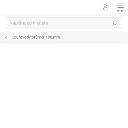
Přejít
na
obsah
Hledat
Kouřovody průměr 180 mm
ZNAČKA:
KOVO-KRAUS