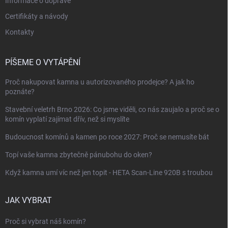
Informace o dopravě
Certifikáty a návody
Kontakty
PÍŠEME O VYTÁPĚNÍ
Proč nakupovat kamna u autorizovaného prodejce? A jak ho
poznáte?
Stavební veletrh Brno 2026: Co jsme viděli, co nás zaujalo a proč se o
komín vyplatí zajímat dřív, než si myslíte
Budoucnost komínů a kamen po roce 2027: Proč se nemusíte bát
Topí vaše kamna zbytečně pánubohu do oken?
Když kamna umí víc než jen topit - HETA Scan-Line 920B s troubou
JAK VYBRAT
Proč si vybrat náš komín?