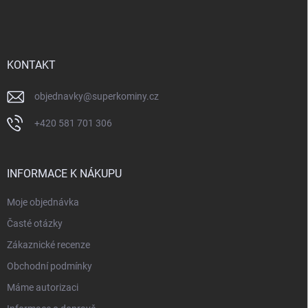
á
p
a
t
í
KONTAKT
objednavky
@
superkominy.cz
+420 581 701 306
INFORMACE K NÁKUPU
Moje objednávka
Časté otázky
Zákaznické recenze
Obchodní podmínky
Máme autorizaci