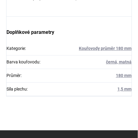
Doplňkové parametry
Kategorie
:
Kouřovody průměr 180 mm
Barva kouřovodu
:
černá, matná
Průměr
:
180 mm
Síla plechu
:
1,5 mm
Z