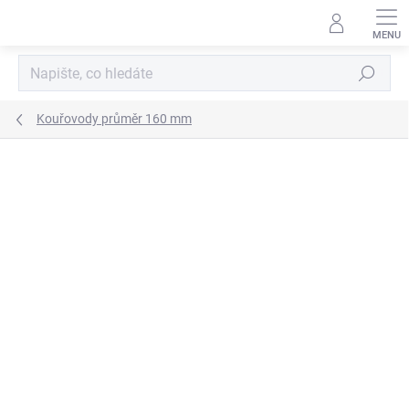
Přejít
na
obsah
Hledat
Kouřovody průměr 160 mm
ZNAČKA:
KOVO-KRAUS