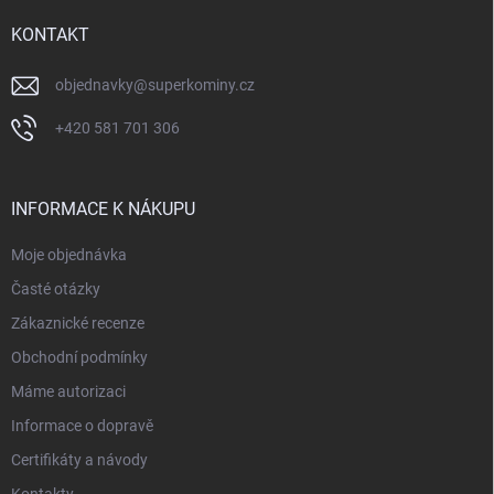
t
í
KONTAKT
objednavky
@
superkominy.cz
+420 581 701 306
INFORMACE K NÁKUPU
Moje objednávka
Časté otázky
Zákaznické recenze
Obchodní podmínky
Máme autorizaci
Informace o dopravě
Certifikáty a návody