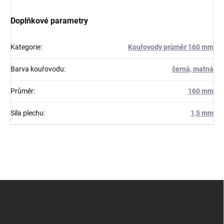
Doplňkové parametry
Kategorie
:
Kouřovody průměr 160 mm
Barva kouřovodu
:
černá, matná
Průměr
:
160 mm
Síla plechu
:
1,5 mm
Z
á
p
a