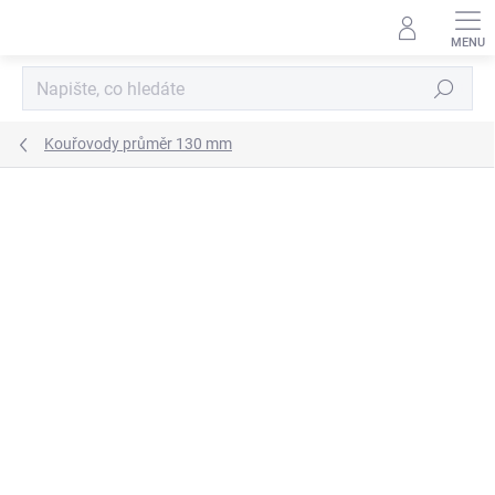
Přejít
na
obsah
Hledat
Kouřovody průměr 130 mm
ZNAČKA:
KOVO-KRAUS