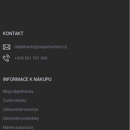
Z
á
p
a
t
í
KONTAKT
objednavky
@
superkominy.cz
+420 581 701 306
INFORMACE K NÁKUPU
Moje objednávka
Časté otázky
Zákaznické recenze
Obchodní podmínky
Máme autorizaci