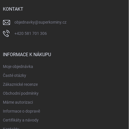
t
í
KONTAKT
objednavky
@
superkominy.cz
+420 581 701 306
INFORMACE K NÁKUPU
Moje objednávka
Časté otázky
Zákaznické recenze
Obchodní podmínky
Máme autorizaci
Informace o dopravě
Certifikáty a návody