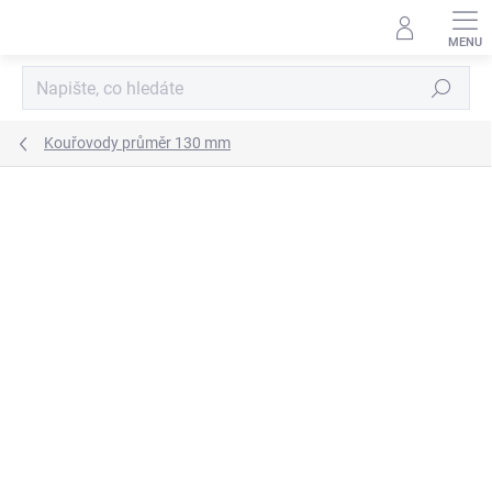
Přejít
na
obsah
Hledat
Kouřovody průměr 130 mm
ZNAČKA:
KOVO-KRAUS