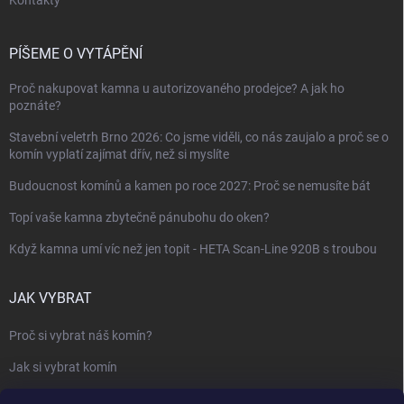
Kontakty
PÍŠEME O VYTÁPĚNÍ
Proč nakupovat kamna u autorizovaného prodejce? A jak ho
poznáte?
Stavební veletrh Brno 2026: Co jsme viděli, co nás zaujalo a proč se o
komín vyplatí zajímat dřív, než si myslíte
Budoucnost komínů a kamen po roce 2027: Proč se nemusíte bát
Topí vaše kamna zbytečně pánubohu do oken?
Když kamna umí víc než jen topit - HETA Scan-Line 920B s troubou
JAK VYBRAT
Proč si vybrat náš komín?
Jak si vybrat komín
Keramický nebo nerezový komín?