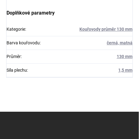
Doplňkové parametry
Kategorie
:
Kouřovody průměr 130 mm
Barva kouřovodu
:
černá, matná
Průměr
:
130 mm
Síla plechu
:
1,5 mm
Z
á
p
a