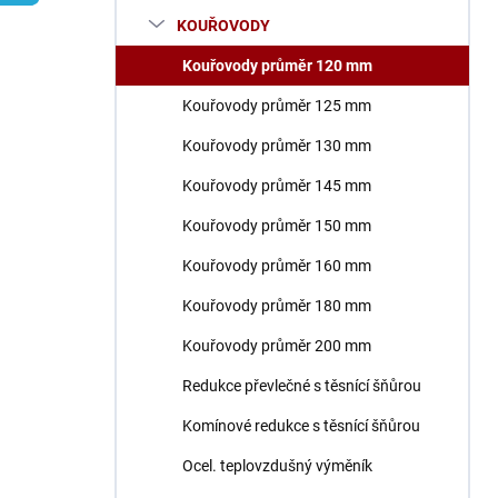
n
KOUŘOVODY
í
p
Kouřovody průměr 120 mm
a
n
Kouřovody průměr 125 mm
e
Kouřovody průměr 130 mm
l
Kouřovody průměr 145 mm
Kouřovody průměr 150 mm
Kouřovody průměr 160 mm
Kouřovody průměr 180 mm
Kouřovody průměr 200 mm
Redukce převlečné s těsnící šňůrou
Komínové redukce s těsnící šňůrou
Ocel. teplovzdušný výměník