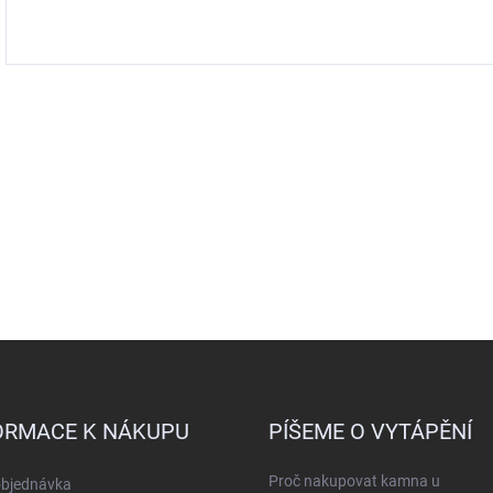
ORMACE K NÁKUPU
PÍŠEME O VYTÁPĚNÍ
Proč nakupovat kamna u
objednávka