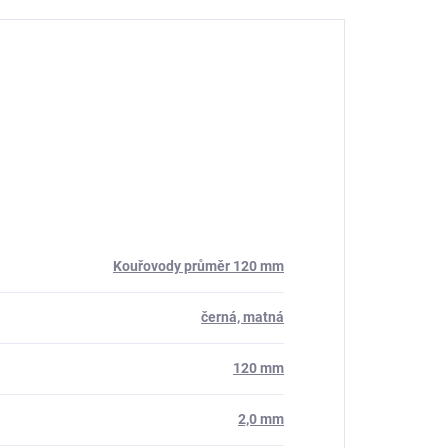
Kouřovody průměr 120 mm
černá, matná
120 mm
2,0 mm