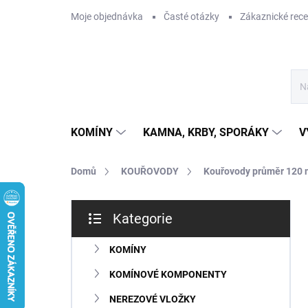
Přejít
Moje objednávka
Časté otázky
Zákaznické rec
na
obsah
KOMÍNY
KAMNA, KRBY, SPORÁKY
V
Domů
KOUŘOVODY
Kouřovody průměr 120
P
Kategorie
o
Přeskočit
s
kategorie
t
KOMÍNY
r
KOMÍNOVÉ KOMPONENTY
a
n
NEREZOVÉ VLOŽKY