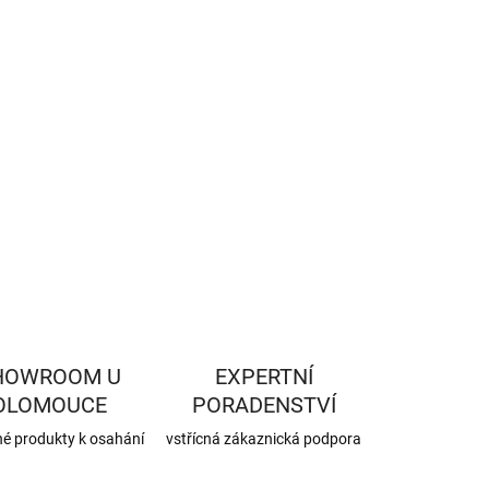
−
+
Přidat do košíku
ILNÍ INFORMACE
ZEPTAT SE
HLÍDAT
HOWROOM U
EXPERTNÍ
OLOMOUCE
PORADENSTVÍ
né produkty k osahání
vstřícná zákaznická podpora