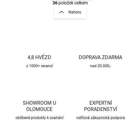
v
t
36
položek celkem
l
r
Nahoru
á
á
d
n
a
k
c
o
í
p
v
r
á
v
4,8 HVĚZD
DOPRAVA ZDARMA
n
k
í
z 1000+ recenzí
nad 20.000,-
y
v
ý
p
i
s
u
SHOWROOM U
EXPERTNÍ
OLOMOUCE
PORADENSTVÍ
oblíbené produkty k osahání
vstřícná zákaznická podpora