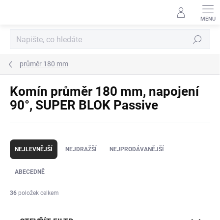
Přejít
na
obsah
Hledat
průměr 180 mm
Komín průměr 180 mm, napojení
90°, SUPER BLOK Passive
Ř
a
NEJLEVNĚJŠÍ
NEJDRAŽŠÍ
NEJPRODÁVANĚJŠÍ
z
e
ABECEDNĚ
n
í
36
položek celkem
p
r