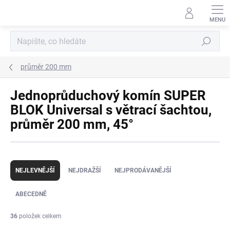
Přejít
na
obsah
Hledat
průměr 200 mm
Jednoprůduchový komín SUPER
BLOK Universal s větrací šachtou,
průměr 200 mm, 45°
Ř
a
NEJLEVNĚJŠÍ
NEJDRAŽŠÍ
NEJPRODÁVANĚJŠÍ
z
e
ABECEDNĚ
n
í
36
položek celkem
p