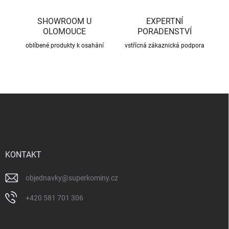
i
s
u
SHOWROOM U
EXPERTNÍ
OLOMOUCE
PORADENSTVÍ
oblíbené produkty k osahání
vstřícná zákaznická podpora
Z
á
p
a
t
í
KONTAKT
objednavky
@
superkominy.cz
+420 581 701 306