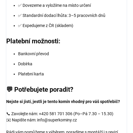
✅ Dovezeme a vyložíme na místo určení
✅ Standardní dodací lhůta: 3–5 pracovních dnů
✅ Expedujeme z ČR (skladem)
Platební možnosti:
Bankovní převod
Dobírka
Platební karta
💬 Potřebujete poradit?
Nejste si jistí, jestli je tento komín vhodný pro váš spotřebič?
📞 Zavolejte nám: +420 581 701 306 (Po–Pá 7.30 – 15.30)
✉️ Napište nám: info@superkominy.cz
Rádi vám pomůžeme s výběrem, poradíme s montáží i s revizí.