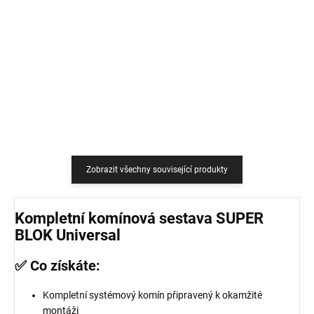
759 Kč
18,18 Kč bez DPH
627,27 Kč bez DPH
Do košíku
Do košíku
Zobrazit všechny související produkty
Kompletní komínová sestava SUPER
BLOK Universal
✅ Co získáte:
Kompletní systémový komín připravený k okamžité
montáži