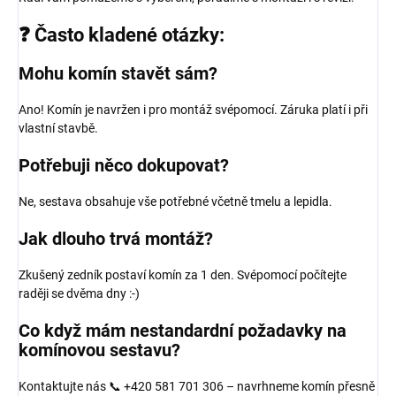
❓ Často kladené otázky:
Mohu komín stavět sám?
Ano! Komín je navržen i pro montáž svépomocí. Záruka platí i při
vlastní stavbě.
Potřebuji něco dokupovat?
Ne, sestava obsahuje vše potřebné včetně tmelu a lepidla.
Jak dlouho trvá montáž?
Zkušený zedník postaví komín za 1 den. Svépomocí počítejte
raději se dvěma dny :-)
Co když mám nestandardní požadavky na
komínovou sestavu?
Kontaktujte nás 📞 +420 581 701 306 – navrhneme komín přesně