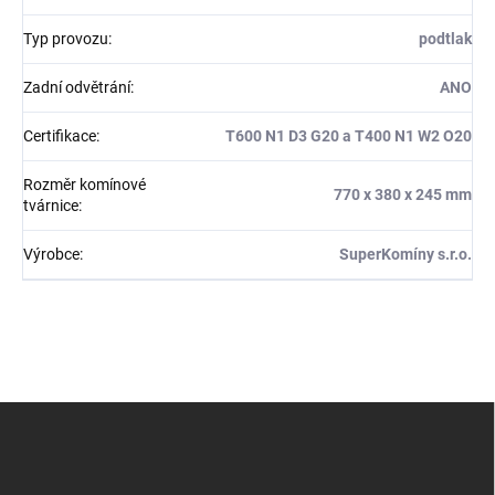
Typ provozu
:
podtlak
Zadní odvětrání
:
ANO
Certifikace
:
T600 N1 D3 G20 a T400 N1 W2 O20
Rozměr komínové
770 x 380 x 245 mm
tvárnice
:
Výrobce
:
SuperKomíny s.r.o.
Z
á
p
a