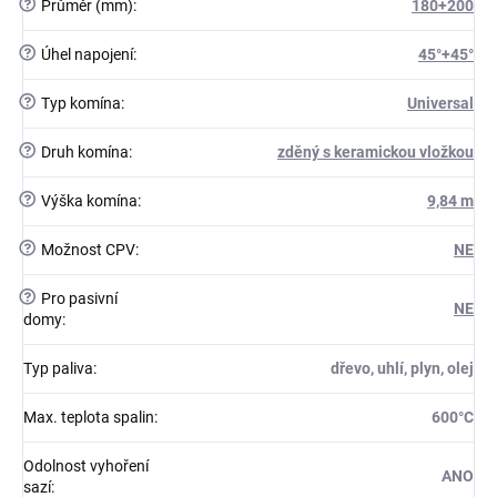
?
Průměr (mm)
:
180+200
?
Úhel napojení
:
45°+45°
?
Typ komína
:
Universal
?
Druh komína
:
zděný s keramickou vložkou
?
Výška komína
:
9,84 m
?
Možnost CPV
:
NE
?
Pro pasivní
NE
domy
:
Typ paliva
:
dřevo, uhlí, plyn, olej
Max. teplota spalin
:
600°C
Odolnost vyhoření
ANO
sazí
: