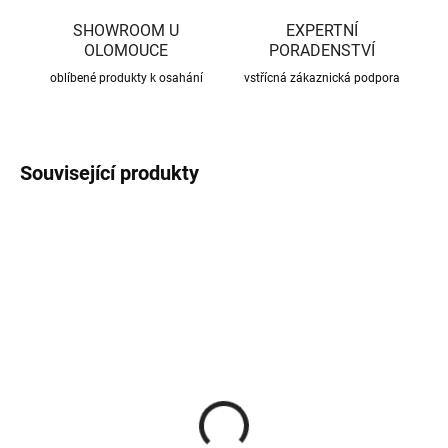
SHOWROOM U
EXPERTNÍ
OLOMOUCE
PORADENSTVÍ
oblíbené produkty k osahání
vstřícná zákaznická podpora
Související produkty
CENA JIŽ PO SLEVĚ
CENA JIŽ PO SLEVĚ
SKLADEM
SKLADEM
(370 KS)
(56 KS)
Roxory 1 m
Sada kotvení ke krovu,
univerzální
22 Kč