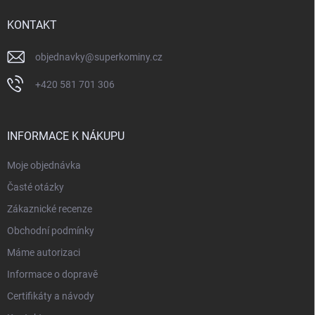
t
í
KONTAKT
objednavky
@
superkominy.cz
+420 581 701 306
INFORMACE K NÁKUPU
Moje objednávka
Časté otázky
Zákaznické recenze
Obchodní podmínky
Máme autorizaci
Informace o dopravě
Certifikáty a návody