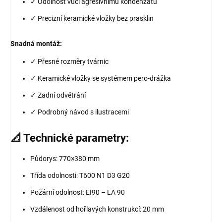
✓ Odolnost vůči agresivnímu kondenzátu
✓ Precizní keramické vložky bez prasklin
Snadná montáž:
✓ Přesné rozměry tvárnic
✓ Keramické vložky se systémem pero-drážka
✓ Zadní odvětrání
✓ Podrobný návod s ilustracemi
📐 Technické parametry:
Půdorys: 770×380 mm
Třída odolnosti: T600 N1 D3 G20
Požární odolnost: EI90 – LA 90
Vzdálenost od hořlavých konstrukcí: 20 mm