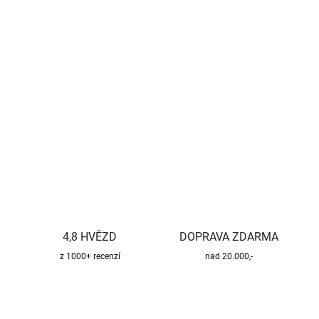
−
+
Přidat do košíku
Kvalitní a bezpečný třísložkový komínový systém pro všechny
druhy paliv.
DETAILNÍ INFORMACE
ZEPTAT SE
HLÍDAT
4,8 HVĚZD
DOPRAVA ZDARMA
z 1000+ recenzí
nad 20.000,-