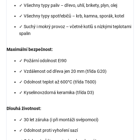
✓ Všechny typy paliv – dřevo, uhlí, brikety, plyn, olej
✓ Všechny typy spotřebičů – krb, kamna, sporák, kotel
✓ Suchý i mokrý provoz – včetně kotlů s nízkými teplotami
spalin
Maximální bezpečnost:
✓ Požární odolnost EI90
✓ Vzdálenost od dřeva jen 20 mm (třída G20)
✓ Odolnost teplot až 600°C (třída T600)
✓ Kyselinovzdorná keramika (třída D3)
Dlouhá životnost:
✓ 30 let záruka (i při montáži svépomocí)
✓ Odolnost proti vyhoření sazí