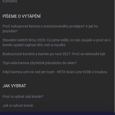
Kontakty
PÍŠEME O VYTÁPĚNÍ
Proč nakupovat kamna u autorizovaného prodejce? A jak ho
poznáte?
Stavební veletrh Brno 2026: Co jsme viděli, co nás zaujalo a proč se o
komín vyplatí zajímat dřív, než si myslíte
Budoucnost komínů a kamen po roce 2027: Proč se nemusíte bát
Topí vaše kamna zbytečně pánubohu do oken?
Když kamna umí víc než jen topit - HETA Scan-Line 920B s troubou
JAK VYBRAT
Proč si vybrat náš komín?
Jak si vybrat komín
Keramický nebo nerezový komín?