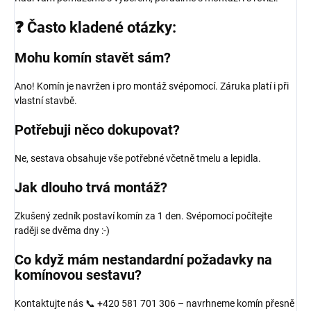
❓ Často kladené otázky:
Mohu komín stavět sám?
Ano! Komín je navržen i pro montáž svépomocí. Záruka platí i při
vlastní stavbě.
Potřebuji něco dokupovat?
Ne, sestava obsahuje vše potřebné včetně tmelu a lepidla.
Jak dlouho trvá montáž?
Zkušený zedník postaví komín za 1 den. Svépomocí počítejte
raději se dvěma dny :-)
Co když mám nestandardní požadavky na
komínovou sestavu?
Kontaktujte nás 📞 +420 581 701 306 – navrhneme komín přesně