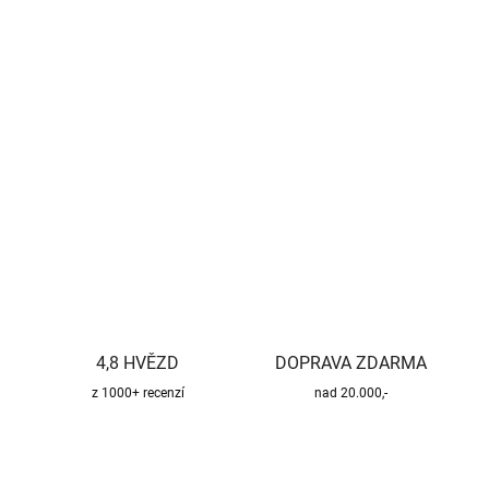
−
+
Přidat do košíku
Kvalitní a bezpečný třísložkový komínový systém pro všechny
druhy paliv.
DETAILNÍ INFORMACE
ZEPTAT SE
HLÍDAT
4,8 HVĚZD
DOPRAVA ZDARMA
z 1000+ recenzí
nad 20.000,-