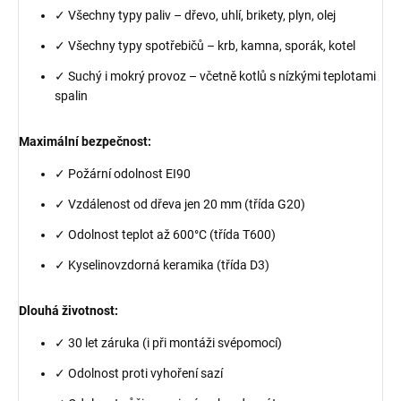
✓ Všechny typy paliv – dřevo, uhlí, brikety, plyn, olej
✓ Všechny typy spotřebičů – krb, kamna, sporák, kotel
✓ Suchý i mokrý provoz – včetně kotlů s nízkými teplotami
spalin
Maximální bezpečnost:
✓ Požární odolnost EI90
✓ Vzdálenost od dřeva jen 20 mm (třída G20)
✓ Odolnost teplot až 600°C (třída T600)
✓ Kyselinovzdorná keramika (třída D3)
Dlouhá životnost:
✓ 30 let záruka (i při montáži svépomocí)
✓ Odolnost proti vyhoření sazí