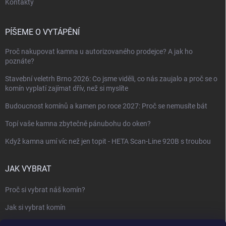
Kontakty
PÍŠEME O VYTÁPĚNÍ
Proč nakupovat kamna u autorizovaného prodejce? A jak ho
poznáte?
Stavební veletrh Brno 2026: Co jsme viděli, co nás zaujalo a proč se o
komín vyplatí zajímat dřív, než si myslíte
Budoucnost komínů a kamen po roce 2027: Proč se nemusíte bát
Topí vaše kamna zbytečně pánubohu do oken?
Když kamna umí víc než jen topit - HETA Scan-Line 920B s troubou
JAK VYBRAT
Proč si vybrat náš komín?
Jak si vybrat komín
Keramický nebo nerezový komín?