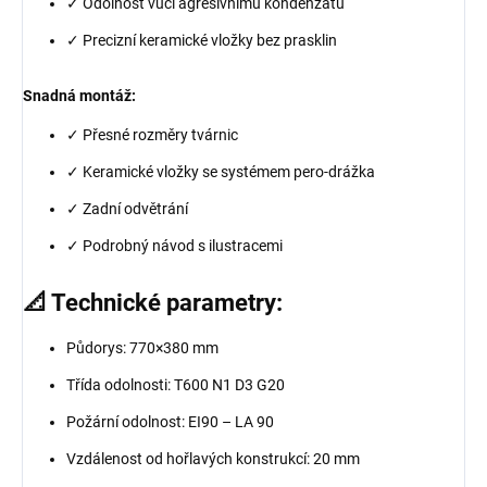
✓ Odolnost vůči agresivnímu kondenzátu
✓ Precizní keramické vložky bez prasklin
Snadná montáž:
✓ Přesné rozměry tvárnic
✓ Keramické vložky se systémem pero-drážka
✓ Zadní odvětrání
✓ Podrobný návod s ilustracemi
📐 Technické parametry:
Půdorys: 770×380 mm
Třída odolnosti: T600 N1 D3 G20
Požární odolnost: EI90 – LA 90
Vzdálenost od hořlavých konstrukcí: 20 mm