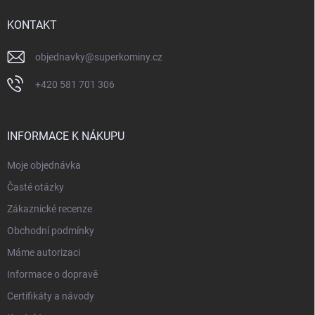
t
í
KONTAKT
objednavky
@
superkominy.cz
+420 581 701 306
INFORMACE K NÁKUPU
Moje objednávka
Časté otázky
Zákaznické recenze
Obchodní podmínky
Máme autorizaci
Informace o dopravě
Certifikáty a návody