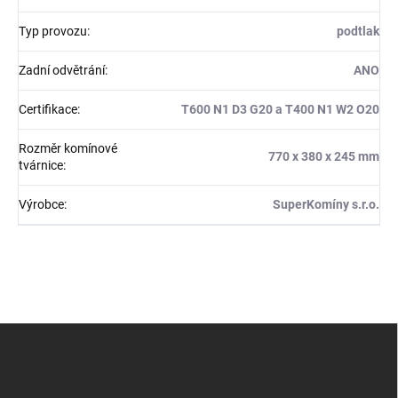
Typ provozu
:
podtlak
Zadní odvětrání
:
ANO
Certifikace
:
T600 N1 D3 G20 a T400 N1 W2 O20
Rozměr komínové
770 x 380 x 245 mm
tvárnice
:
Výrobce
:
SuperKomíny s.r.o.
Z
á
p
a