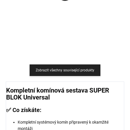
759 Kč
18,18 Kč bez DPH
627,27 Kč bez DPH
Do košíku
Do košíku
Zobrazit všechny související produkty
Kompletní komínová sestava SUPER
BLOK Universal
✅ Co získáte:
Kompletní systémový komín připravený k okamžité
montáži