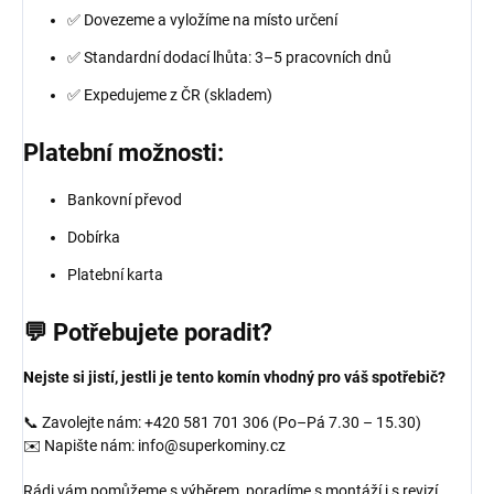
✅ Dovezeme a vyložíme na místo určení
✅ Standardní dodací lhůta: 3–5 pracovních dnů
✅ Expedujeme z ČR (skladem)
Platební možnosti:
Bankovní převod
Dobírka
Platební karta
💬 Potřebujete poradit?
Nejste si jistí, jestli je tento komín vhodný pro váš spotřebič?
📞 Zavolejte nám: +420 581 701 306 (Po–Pá 7.30 – 15.30)
✉️ Napište nám: info@superkominy.cz
Rádi vám pomůžeme s výběrem, poradíme s montáží i s revizí.