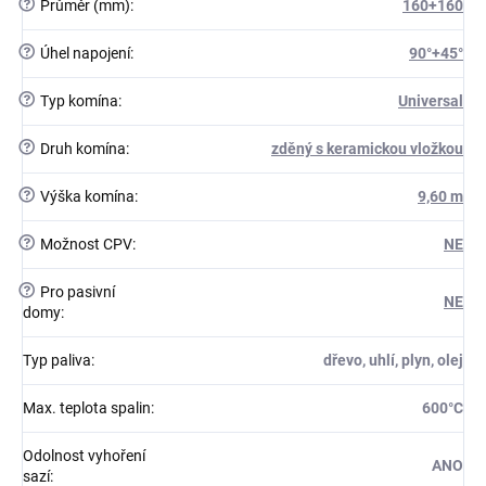
?
Průměr (mm)
:
160+160
?
Úhel napojení
:
90°+45°
?
Typ komína
:
Universal
?
Druh komína
:
zděný s keramickou vložkou
?
Výška komína
:
9,60 m
?
Možnost CPV
:
NE
?
Pro pasivní
NE
domy
:
Typ paliva
:
dřevo, uhlí, plyn, olej
Max. teplota spalin
:
600°C
Odolnost vyhoření
ANO
sazí
: