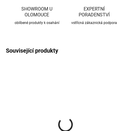
SHOWROOM U
EXPERTNÍ
OLOMOUCE
PORADENSTVÍ
oblíbené produkty k osahání
vstřícná zákaznická podpora
Související produkty
CENA JIŽ PO SLEVĚ
CENA JIŽ PO SLEVĚ
SKLADEM
SKLADEM
(370 KS)
(56 KS)
Roxory 1 m
Sada kotvení ke krovu,
univerzální
22 Kč