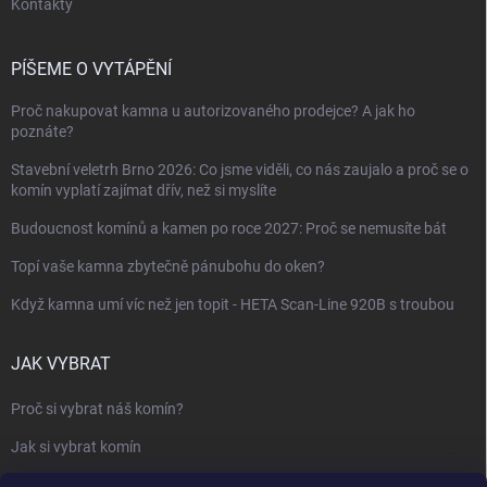
Kontakty
PÍŠEME O VYTÁPĚNÍ
Proč nakupovat kamna u autorizovaného prodejce? A jak ho
poznáte?
Stavební veletrh Brno 2026: Co jsme viděli, co nás zaujalo a proč se o
komín vyplatí zajímat dřív, než si myslíte
Budoucnost komínů a kamen po roce 2027: Proč se nemusíte bát
Topí vaše kamna zbytečně pánubohu do oken?
Když kamna umí víc než jen topit - HETA Scan-Line 920B s troubou
JAK VYBRAT
Proč si vybrat náš komín?
Jak si vybrat komín
Keramický nebo nerezový komín?