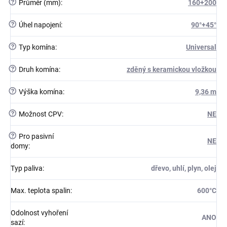
?
Průměr (mm)
:
160+200
?
Úhel napojení
:
90°+45°
?
Typ komína
:
Universal
?
Druh komína
:
zděný s keramickou vložkou
?
Výška komína
:
9,36 m
?
Možnost CPV
:
NE
?
Pro pasivní
NE
domy
:
Typ paliva
:
dřevo, uhlí, plyn, olej
Max. teplota spalin
:
600°C
Odolnost vyhoření
ANO
sazí
: