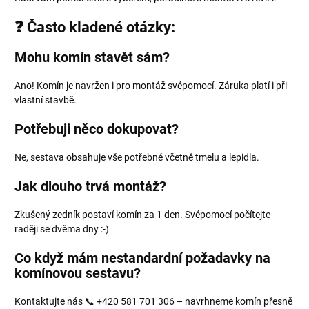
❓ Často kladené otázky:
Mohu komín stavět sám?
Ano! Komín je navržen i pro montáž svépomocí. Záruka platí i při
vlastní stavbě.
Potřebuji něco dokupovat?
Ne, sestava obsahuje vše potřebné včetně tmelu a lepidla.
Jak dlouho trvá montáž?
Zkušený zedník postaví komín za 1 den. Svépomocí počítejte
raději se dvěma dny :-)
Co když mám nestandardní požadavky na
komínovou sestavu?
Kontaktujte nás 📞 +420 581 701 306 – navrhneme komín přesně