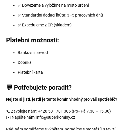
✅ Dovezeme a vyložíme na místo určení
✅ Standardní dodací lhůta: 3–5 pracovních dnů
✅ Expedujeme z ČR (skladem)
Platební možnosti:
Bankovní převod
Dobírka
Platební karta
💬 Potřebujete poradit?
Nejste si jistí, jestli je tento komín vhodný pro váš spotřebič?
📞 Zavolejte nám: +420 581 701 306 (Po–Pá 7.30 – 15.30)
✉️ Napište nám: info@superkominy.cz
Rádi vám pomůžeme s výběrem, poradíme s montáží i s revizí.