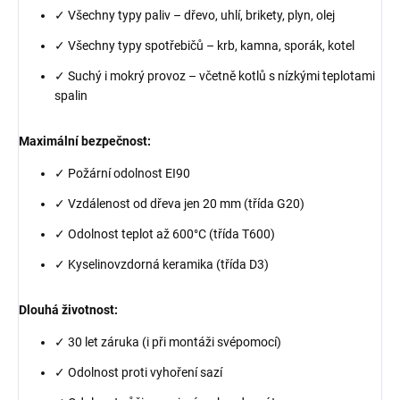
✓ Všechny typy paliv – dřevo, uhlí, brikety, plyn, olej
✓ Všechny typy spotřebičů – krb, kamna, sporák, kotel
✓ Suchý i mokrý provoz – včetně kotlů s nízkými teplotami
spalin
Maximální bezpečnost:
✓ Požární odolnost EI90
✓ Vzdálenost od dřeva jen 20 mm (třída G20)
✓ Odolnost teplot až 600°C (třída T600)
✓ Kyselinovzdorná keramika (třída D3)
Dlouhá životnost:
✓ 30 let záruka (i při montáži svépomocí)
✓ Odolnost proti vyhoření sazí