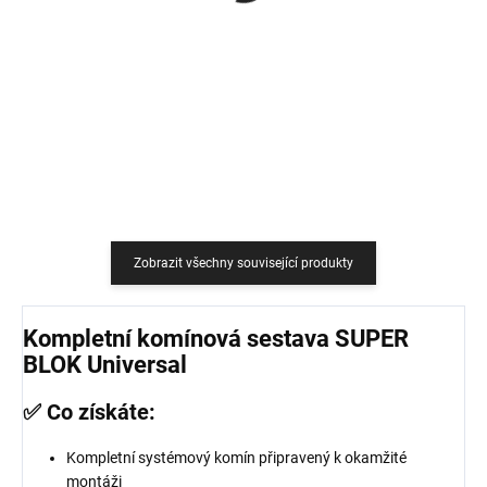
759 Kč
18,18 Kč bez DPH
627,27 Kč bez DPH
Do košíku
Do košíku
Zobrazit všechny související produkty
Kompletní komínová sestava SUPER
BLOK Universal
✅ Co získáte:
Kompletní systémový komín připravený k okamžité
montáži