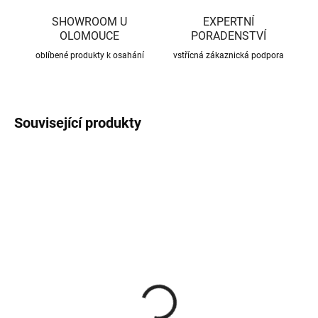
SHOWROOM U
EXPERTNÍ
OLOMOUCE
PORADENSTVÍ
oblíbené produkty k osahání
vstřícná zákaznická podpora
Související produkty
CENA JIŽ PO SLEVĚ
CENA JIŽ PO SLEVĚ
SKLADEM
SKLADEM
(370 KS)
(56 KS)
Roxory 1 m
Sada kotvení ke krovu,
univerzální
22 Kč