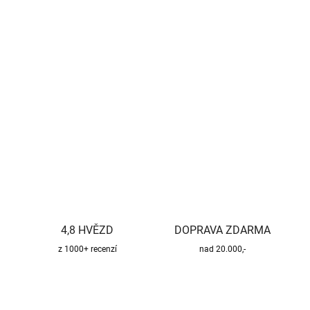
−
+
Přidat do košíku
Kvalitní a bezpečný třísložkový komínový systém pro všechny
druhy paliv.
DETAILNÍ INFORMACE
ZEPTAT SE
HLÍDAT
4,8 HVĚZD
DOPRAVA ZDARMA
z 1000+ recenzí
nad 20.000,-