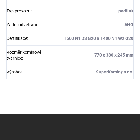
Typ provozu
:
podtlak
Zadní odvětrání
:
ANO
Certifikace
:
T600 N1 D3 G20 a T400 N1 W2 O20
Rozměr komínové
770 x 380 x 245 mm
tvárnice
:
Výrobce
:
SuperKomíny s.r.o.
Z
á
p
a