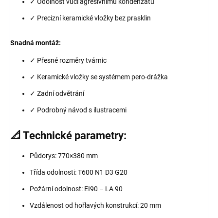
✓ Odolnost vůči agresivnímu kondenzátu
✓ Precizní keramické vložky bez prasklin
Snadná montáž:
✓ Přesné rozměry tvárnic
✓ Keramické vložky se systémem pero-drážka
✓ Zadní odvětrání
✓ Podrobný návod s ilustracemi
📐 Technické parametry:
Půdorys: 770×380 mm
Třída odolnosti: T600 N1 D3 G20
Požární odolnost: EI90 – LA 90
Vzdálenost od hořlavých konstrukcí: 20 mm