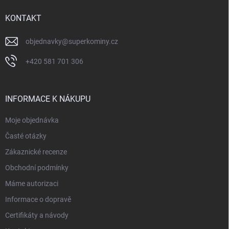
t
í
KONTAKT
objednavky
@
superkominy.cz
+420 581 701 306
INFORMACE K NÁKUPU
Moje objednávka
Časté otázky
Zákaznické recenze
Obchodní podmínky
Máme autorizaci
Informace o dopravě
Certifikáty a návody