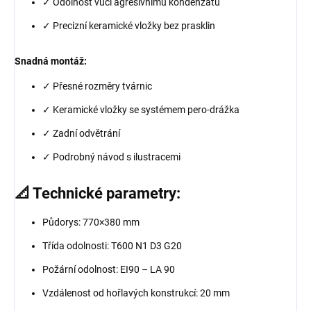
✓ Odolnost vůči agresivnímu kondenzátu
✓ Precizní keramické vložky bez prasklin
Snadná montáž:
✓ Přesné rozměry tvárnic
✓ Keramické vložky se systémem pero-drážka
✓ Zadní odvětrání
✓ Podrobný návod s ilustracemi
📐 Technické parametry:
Půdorys: 770×380 mm
Třída odolnosti: T600 N1 D3 G20
Požární odolnost: EI90 – LA 90
Vzdálenost od hořlavých konstrukcí: 20 mm