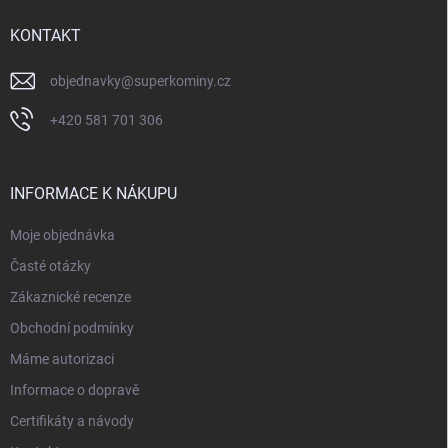
t
í
KONTAKT
objednavky
@
superkominy.cz
+420 581 701 306
INFORMACE K NÁKUPU
Moje objednávka
Časté otázky
Zákaznické recenze
Obchodní podmínky
Máme autorizaci
Informace o dopravě
Certifikáty a návody