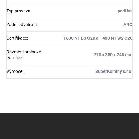
Typ provozu
:
podtlak
Zadní odvětrání
:
ANO
Certifikace
:
T600 N1 D3 G20 a T400 N1 W2 O20
Rozměr komínové
770 x 380 x 245 mm
tvárnice
:
Výrobce
:
SuperKomíny s.r.o.
Z
á
p
a