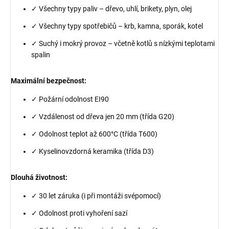
✓ Všechny typy paliv – dřevo, uhlí, brikety, plyn, olej
✓ Všechny typy spotřebičů – krb, kamna, sporák, kotel
✓ Suchý i mokrý provoz – včetně kotlů s nízkými teplotami
spalin
Maximální bezpečnost:
✓ Požární odolnost EI90
✓ Vzdálenost od dřeva jen 20 mm (třída G20)
✓ Odolnost teplot až 600°C (třída T600)
✓ Kyselinovzdorná keramika (třída D3)
Dlouhá životnost:
✓ 30 let záruka (i při montáži svépomocí)
✓ Odolnost proti vyhoření sazí