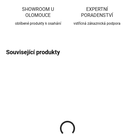
SHOWROOM U
EXPERTNÍ
OLOMOUCE
PORADENSTVÍ
oblíbené produkty k osahání
vstřícná zákaznická podpora
Související produkty
CENA JIŽ PO SLEVĚ
CENA JIŽ PO SLEVĚ
SKLADEM
SKLADEM
(370 KS)
(56 KS)
Roxory 1 m
Sada kotvení ke krovu,
univerzální
22 Kč