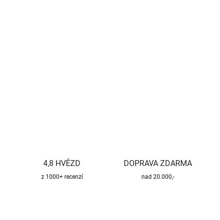
−
+
Přidat do košíku
Kvalitní a bezpečný třísložkový komínový systém pro všechny
druhy paliv.
DETAILNÍ INFORMACE
ZEPTAT SE
HLÍDAT
4,8 HVĚZD
DOPRAVA ZDARMA
z 1000+ recenzí
nad 20.000,-