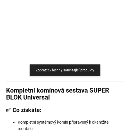
759 Kč
18,18 Kč bez DPH
627,27 Kč bez DPH
Do košíku
Do košíku
Zobrazit všechny související produkty
Kompletní komínová sestava SUPER
BLOK Universal
✅ Co získáte:
Kompletní systémový komín připravený k okamžité
montáži