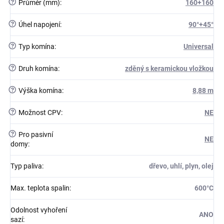
?
Průměr (mm)
:
160+160
?
Úhel napojení
:
90°+45°
?
Typ komína
:
Universal
?
Druh komína
:
zděný s keramickou vložkou
?
Výška komína
:
8,88 m
?
Možnost CPV
:
NE
?
Pro pasivní
NE
domy
:
Typ paliva
:
dřevo, uhlí, plyn, olej
Max. teplota spalin
:
600°C
Odolnost vyhoření
ANO
sazí
: