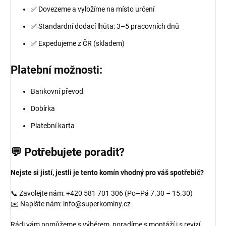
✅ Dovezeme a vyložíme na místo určení
✅ Standardní dodací lhůta: 3–5 pracovních dnů
✅ Expedujeme z ČR (skladem)
Platební možnosti:
Bankovní převod
Dobírka
Platební karta
💬 Potřebujete poradit?
Nejste si jistí, jestli je tento komín vhodný pro váš spotřebič?
📞 Zavolejte nám: +420 581 701 306 (Po–Pá 7.30 – 15.30)
✉️ Napište nám: info@superkominy.cz
Rádi vám pomůžeme s výběrem, poradíme s montáží i s revizí.