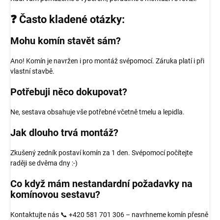
❓ Často kladené otázky:
Mohu komín stavět sám?
Ano! Komín je navržen i pro montáž svépomocí. Záruka platí i při
vlastní stavbě.
Potřebuji něco dokupovat?
Ne, sestava obsahuje vše potřebné včetně tmelu a lepidla.
Jak dlouho trvá montáž?
Zkušený zedník postaví komín za 1 den. Svépomocí počítejte
raději se dvěma dny :-)
Co když mám nestandardní požadavky na
komínovou sestavu?
Kontaktujte nás 📞 +420 581 701 306 – navrhneme komín přesně