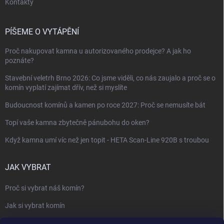
Kontakty
PÍŠEME O VYTÁPĚNÍ
Proč nakupovat kamna u autorizovaného prodejce? A jak ho
poznáte?
Stavební veletrh Brno 2026: Co jsme viděli, co nás zaujalo a proč se o
komín vyplatí zajímat dřív, než si myslíte
Budoucnost komínů a kamen po roce 2027: Proč se nemusíte bát
Topí vaše kamna zbytečně pánubohu do oken?
Když kamna umí víc než jen topit - HETA Scan-Line 920B s troubou
JAK VYBRAT
Proč si vybrat náš komín?
Jak si vybrat komín
Keramický nebo nerezový komín?