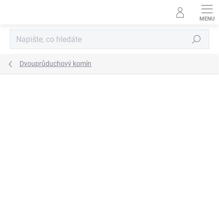
Přejít
na
obsah
Hledat
Dvouprůduchový komín
ZNAČKA:
SUPERKOMÍNY
CENA JIŽ PO SLEVĚ
ZDARMA