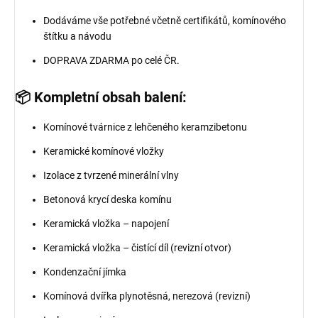
Dodáváme vše potřebné včetně certifikátů, komínového
štítku a návodu
DOPRAVA ZDARMA po celé ČR.
📦 Kompletní obsah balení:
Komínové tvárnice z lehčeného keramzibetonu
Keramické komínové vložky
Izolace z tvrzené minerální vlny
Betonová krycí deska komínu
Keramická vložka – napojení
Keramická vložka – čistící díl (revizní otvor)
Kondenzační jímka
Komínová dvířka plynotěsná, nerezová (revizní)