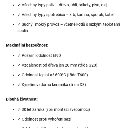
✓ Všechny typy paliv – dřevo, uhlí, brikety, plyn, olej
✓ Všechny typy spotřebičů – krb, kamna, sporák, kotel
✓ Suchý i mokrý provoz – včetně kotlů s nízkými teplotami
spalin
Maximální bezpečnost:
✓ Požární odolnost EI90
✓ Vzdálenost od dřeva jen 20 mm (třída G20)
✓ Odolnost teplot až 600°C (třída T600)
✓ Kyselinovzdorná keramika (třída D3)
Dlouhá životnost:
✓ 30 let záruka (i při montáži svépomocí)
✓ Odolnost proti vyhoření sazí