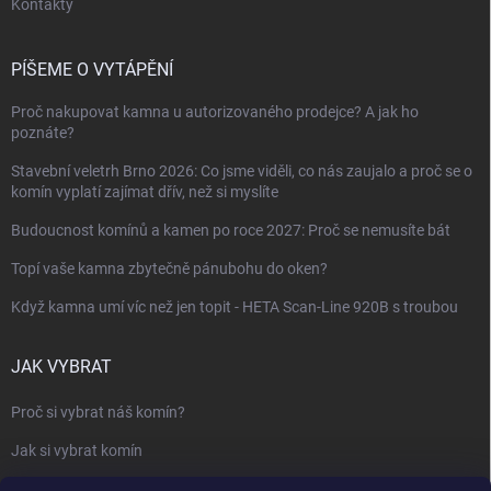
Kontakty
PÍŠEME O VYTÁPĚNÍ
Proč nakupovat kamna u autorizovaného prodejce? A jak ho
poznáte?
Stavební veletrh Brno 2026: Co jsme viděli, co nás zaujalo a proč se o
komín vyplatí zajímat dřív, než si myslíte
Budoucnost komínů a kamen po roce 2027: Proč se nemusíte bát
Topí vaše kamna zbytečně pánubohu do oken?
Když kamna umí víc než jen topit - HETA Scan-Line 920B s troubou
JAK VYBRAT
Proč si vybrat náš komín?
Jak si vybrat komín
Keramický nebo nerezový komín?