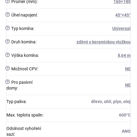
?
Průměr (mm)
:
160+180
?
Úhel napojení
:
45°+45°
?
Typ komína
:
Universal
?
Druh komína
:
zděný s keramickou vložkou
?
Výška komína
:
8,64 m
?
Možnost CPV
:
NE
?
Pro pasivní
NE
domy
:
Typ paliva
:
dřevo, uhlí, plyn, olej
Max. teplota spalin
:
600°C
Odolnost vyhoření
ANO
sazí
: