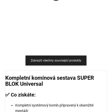
759 Kč
18,18 Kč bez DPH
627,27 Kč bez DPH
Do košíku
Do košíku
Zobrazit všechny související produkty
Kompletní komínová sestava SUPER
BLOK Universal
✅ Co získáte:
Kompletní systémový komín připravený k okamžité
montáži