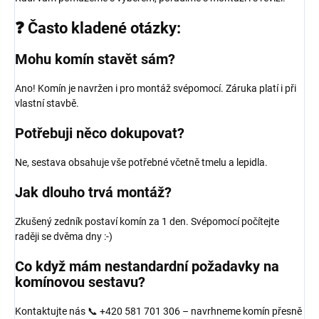
❓ Často kladené otázky:
Mohu komín stavět sám?
Ano! Komín je navržen i pro montáž svépomocí. Záruka platí i při
vlastní stavbě.
Potřebuji něco dokupovat?
Ne, sestava obsahuje vše potřebné včetně tmelu a lepidla.
Jak dlouho trvá montáž?
Zkušený zedník postaví komín za 1 den. Svépomocí počítejte
raději se dvěma dny :-)
Co když mám nestandardní požadavky na
komínovou sestavu?
Kontaktujte nás 📞 +420 581 701 306 – navrhneme komín přesně