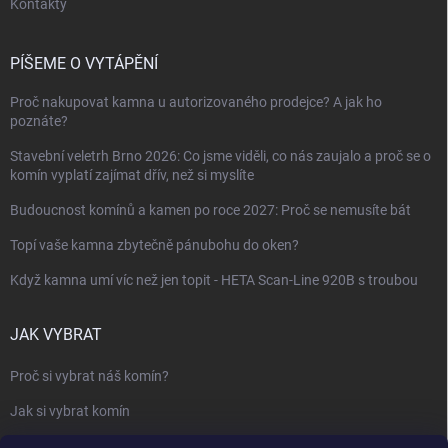
Kontakty
PÍŠEME O VYTÁPĚNÍ
Proč nakupovat kamna u autorizovaného prodejce? A jak ho
poznáte?
Stavební veletrh Brno 2026: Co jsme viděli, co nás zaujalo a proč se o
komín vyplatí zajímat dřív, než si myslíte
Budoucnost komínů a kamen po roce 2027: Proč se nemusíte bát
Topí vaše kamna zbytečně pánubohu do oken?
Když kamna umí víc než jen topit - HETA Scan-Line 920B s troubou
JAK VYBRAT
Proč si vybrat náš komín?
Jak si vybrat komín
Keramický nebo nerezový komín?