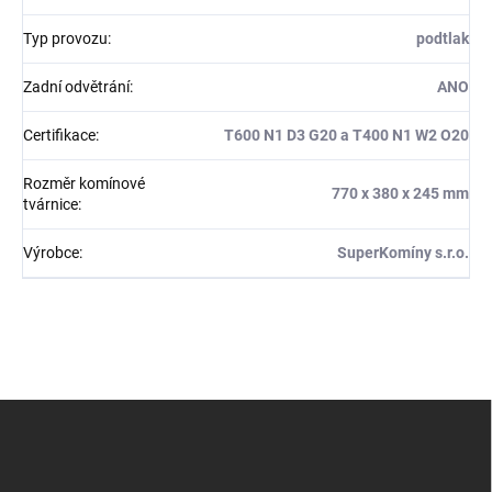
Typ provozu
:
podtlak
Zadní odvětrání
:
ANO
Certifikace
:
T600 N1 D3 G20 a T400 N1 W2 O20
Rozměr komínové
770 x 380 x 245 mm
tvárnice
:
Výrobce
:
SuperKomíny s.r.o.
Z
á
p
a