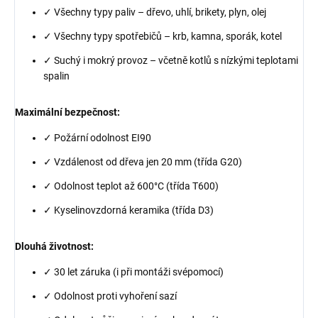
✓ Všechny typy paliv – dřevo, uhlí, brikety, plyn, olej
✓ Všechny typy spotřebičů – krb, kamna, sporák, kotel
✓ Suchý i mokrý provoz – včetně kotlů s nízkými teplotami
spalin
Maximální bezpečnost:
✓ Požární odolnost EI90
✓ Vzdálenost od dřeva jen 20 mm (třída G20)
✓ Odolnost teplot až 600°C (třída T600)
✓ Kyselinovzdorná keramika (třída D3)
Dlouhá životnost:
✓ 30 let záruka (i při montáži svépomocí)
✓ Odolnost proti vyhoření sazí