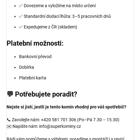
✅ Dovezeme a vyložíme na místo určení
✅ Standardní dodací lhůta: 3–5 pracovních dnů
✅ Expedujeme z ČR (skladem)
Platební možnosti:
Bankovní převod
Dobírka
Platební karta
💬 Potřebujete poradit?
Nejste si jistí, jestli je tento komín vhodný pro váš spotřebič?
📞 Zavolejte nám: +420 581 701 306 (Po–Pá 7.30 – 15.30)
✉️ Napište nám: info@superkominy.cz
Rádi vám pomůžeme s výběrem, poradíme s montáží i s revizí.