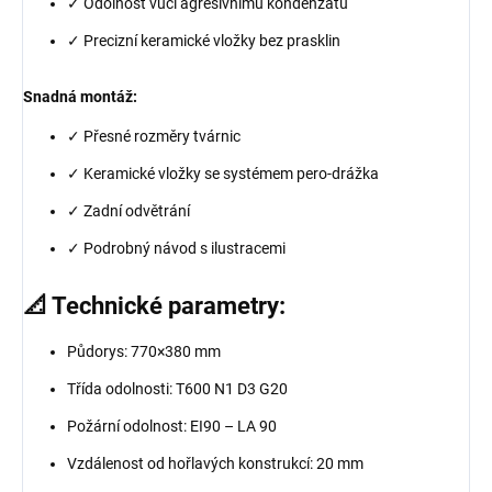
✓ Odolnost vůči agresivnímu kondenzátu
✓ Precizní keramické vložky bez prasklin
Snadná montáž:
✓ Přesné rozměry tvárnic
✓ Keramické vložky se systémem pero-drážka
✓ Zadní odvětrání
✓ Podrobný návod s ilustracemi
📐 Technické parametry:
Půdorys: 770×380 mm
Třída odolnosti: T600 N1 D3 G20
Požární odolnost: EI90 – LA 90
Vzdálenost od hořlavých konstrukcí: 20 mm