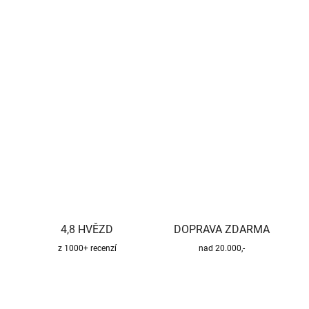
−
+
Přidat do košíku
Kvalitní a bezpečný třísložkový komínový systém pro všechny
druhy paliv.
DETAILNÍ INFORMACE
ZEPTAT SE
HLÍDAT
4,8 HVĚZD
DOPRAVA ZDARMA
z 1000+ recenzí
nad 20.000,-