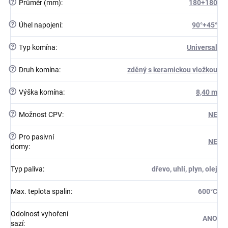
?
Průměr (mm)
:
180+180
?
Úhel napojení
:
90°+45°
?
Typ komína
:
Universal
?
Druh komína
:
zděný s keramickou vložkou
?
Výška komína
:
8,40 m
?
Možnost CPV
:
NE
?
Pro pasivní
NE
domy
:
Typ paliva
:
dřevo, uhlí, plyn, olej
Max. teplota spalin
:
600°C
Odolnost vyhoření
ANO
sazí
: