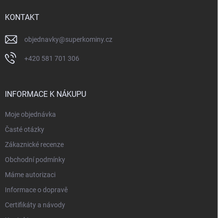
t
í
KONTAKT
objednavky
@
superkominy.cz
+420 581 701 306
INFORMACE K NÁKUPU
Moje objednávka
Časté otázky
Zákaznické recenze
Obchodní podmínky
Máme autorizaci
Informace o dopravě
Certifikáty a návody