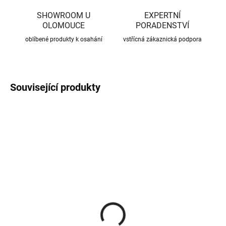
SHOWROOM U
EXPERTNÍ
OLOMOUCE
PORADENSTVÍ
oblíbené produkty k osahání
vstřícná zákaznická podpora
Související produkty
CENA JIŽ PO SLEVĚ
CENA JIŽ PO SLEVĚ
SKLADEM
SKLADEM
(370 KS)
(56 KS)
Roxory 1 m
Sada kotvení ke krovu,
univerzální
22 Kč