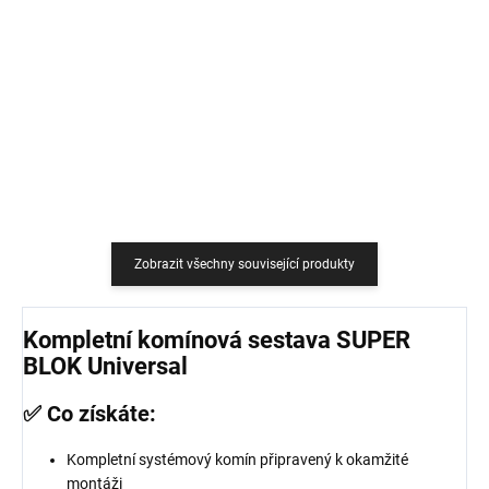
759 Kč
18,18 Kč bez DPH
627,27 Kč bez DPH
Do košíku
Do košíku
Zobrazit všechny související produkty
Kompletní komínová sestava SUPER
BLOK Universal
✅ Co získáte:
Kompletní systémový komín připravený k okamžité
montáži