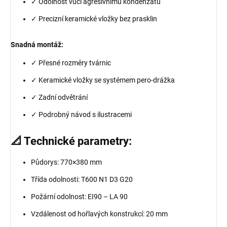
✓ Odolnost vůči agresivnímu kondenzátu
✓ Precizní keramické vložky bez prasklin
Snadná montáž:
✓ Přesné rozměry tvárnic
✓ Keramické vložky se systémem pero-drážka
✓ Zadní odvětrání
✓ Podrobný návod s ilustracemi
📐 Technické parametry:
Půdorys: 770×380 mm
Třída odolnosti: T600 N1 D3 G20
Požární odolnost: EI90 – LA 90
Vzdálenost od hořlavých konstrukcí: 20 mm