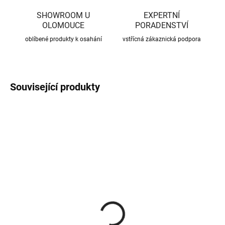
SHOWROOM U
EXPERTNÍ
OLOMOUCE
PORADENSTVÍ
oblíbené produkty k osahání
vstřícná zákaznická podpora
Související produkty
CENA JIŽ PO SLEVĚ
CENA JIŽ PO SLEVĚ
SKLADEM
SKLADEM
(370 KS)
(56 KS)
Roxory 1 m
Sada kotvení ke krovu,
univerzální
22 Kč