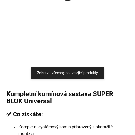
759 Kč
18,18 Kč bez DPH
627,27 Kč bez DPH
Do košíku
Do košíku
Zobrazit všechny související produkty
Kompletní komínová sestava SUPER
BLOK Universal
✅ Co získáte:
Kompletní systémový komín připravený k okamžité
montáži