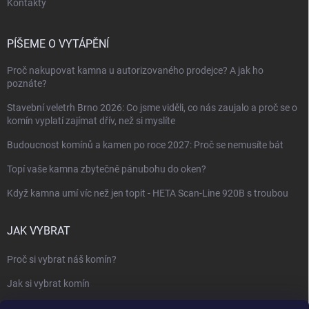
Kontakty
PÍŠEME O VYTÁPĚNÍ
Proč nakupovat kamna u autorizovaného prodejce? A jak ho
poznáte?
Stavební veletrh Brno 2026: Co jsme viděli, co nás zaujalo a proč se o
komín vyplatí zajímat dřív, než si myslíte
Budoucnost komínů a kamen po roce 2027: Proč se nemusíte bát
Topí vaše kamna zbytečně pánubohu do oken?
Když kamna umí víc než jen topit - HETA Scan-Line 920B s troubou
JAK VYBRAT
Proč si vybrat náš komín?
Jak si vybrat komín
Keramický nebo nerezový komín?