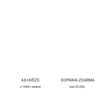
−
+
Přidat do košíku
Kvalitní a bezpečný třísložkový komínový systém pro všechny
druhy paliv.
DETAILNÍ INFORMACE
ZEPTAT SE
HLÍDAT
4,8 HVĚZD
DOPRAVA ZDARMA
z 1000+ recenzí
nad 20.000,-