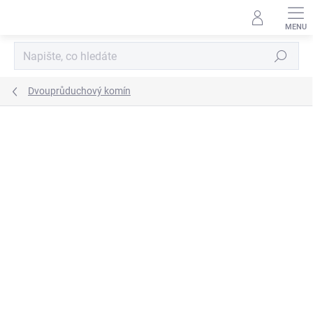
Přejít
na
obsah
Hledat
Dvouprůduchový komín
ZNAČKA:
SUPERKOMÍNY
CENA JIŽ PO SLEVĚ
ZDARMA