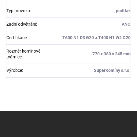
Typ provozu
:
podtlak
Zadní odvětrání
:
ANO
Certifikace
:
T600 N1 D3 G20 a T400 N1 W2 O20
Rozměr komínové
770 x 380 x 245 mm
tvárnice
:
Výrobce
:
SuperKomíny s.r.o.
Z
á
p
a