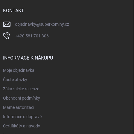
t
í
KONTAKT
objednavky
@
superkominy.cz
+420 581 701 306
INFORMACE K NÁKUPU
Moje objednávka
Časté otázky
Zákaznické recenze
Obchodní podmínky
Máme autorizaci
Informace o dopravě
Certifikáty a návody