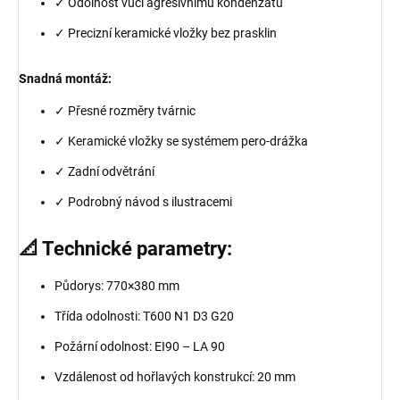
✓ Odolnost vůči agresivnímu kondenzátu
✓ Precizní keramické vložky bez prasklin
Snadná montáž:
✓ Přesné rozměry tvárnic
✓ Keramické vložky se systémem pero-drážka
✓ Zadní odvětrání
✓ Podrobný návod s ilustracemi
📐 Technické parametry:
Půdorys: 770×380 mm
Třída odolnosti: T600 N1 D3 G20
Požární odolnost: EI90 – LA 90
Vzdálenost od hořlavých konstrukcí: 20 mm