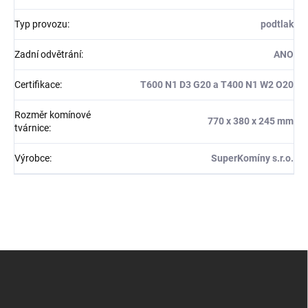
Typ provozu
:
podtlak
Zadní odvětrání
:
ANO
Certifikace
:
T600 N1 D3 G20 a T400 N1 W2 O20
Rozměr komínové
770 x 380 x 245 mm
tvárnice
:
Výrobce
:
SuperKomíny s.r.o.
Z
á
p
a