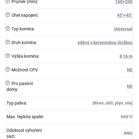
?
Průměr (mm)
:
160+200
?
Úhel napojení
:
45°+45°
?
Typ komína
:
Universal
?
Druh komína
:
zděný s keramickou vložkou
?
Výška komína
:
8,16 m
?
Možnost CPV
:
NE
?
Pro pasivní
NE
domy
:
Typ paliva
:
dřevo, uhlí, plyn, olej
Max. teplota spalin
:
600°C
Odolnost vyhoření
ANO
sazí
: