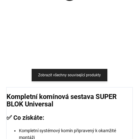
759 Kč
18,18 Kč bez DPH
627,27 Kč bez DPH
Do košíku
Do košíku
Zobrazit všechny související produkty
Kompletní komínová sestava SUPER
BLOK Universal
✅ Co získáte:
Kompletní systémový komín připravený k okamžité
montáži