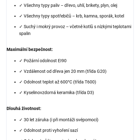
✓ Všechny typy paliv – dřevo, uhlí, brikety, plyn, olej
✓ Všechny typy spotřebičů – krb, kamna, sporák, kotel
✓ Suchý i mokrý provoz – včetně kotlů s nízkými teplotami
spalin
Maximální bezpečnost:
✓ Požární odolnost EI90
✓ Vzdálenost od dřeva jen 20 mm (třída G20)
✓ Odolnost teplot až 600°C (třída T600)
✓ Kyselinovzdorná keramika (třída D3)
Dlouhá životnost:
✓ 30 let záruka (i při montáži svépomocí)
✓ Odolnost proti vyhoření sazí