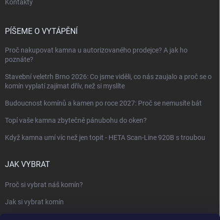
Kontakty
PÍŠEME O VYTÁPĚNÍ
Proč nakupovat kamna u autorizovaného prodejce? A jak ho
poznáte?
Stavební veletrh Brno 2026: Co jsme viděli, co nás zaujalo a proč se o
komín vyplatí zajímat dřív, než si myslíte
Budoucnost komínů a kamen po roce 2027: Proč se nemusíte bát
Topí vaše kamna zbytečně pánubohu do oken?
Když kamna umí víc než jen topit - HETA Scan-Line 920B s troubou
JAK VYBRAT
Proč si vybrat náš komín?
Jak si vybrat komín
Keramický nebo nerezový komín?