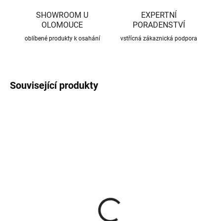
SHOWROOM U
EXPERTNÍ
OLOMOUCE
PORADENSTVÍ
oblíbené produkty k osahání
vstřícná zákaznická podpora
Související produkty
CENA JIŽ PO SLEVĚ
CENA JIŽ PO SLEVĚ
SKLADEM
SKLADEM
(370 KS)
(56 KS)
Roxory 1 m
Sada kotvení ke krovu,
univerzální
22 Kč