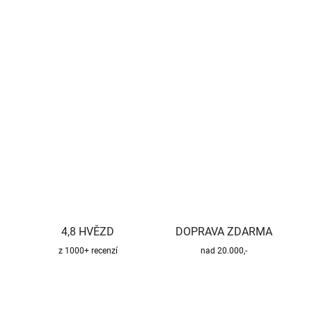
−
+
Přidat do košíku
Kvalitní a bezpečný třísložkový komínový systém pro všechny
druhy paliv.
DETAILNÍ INFORMACE
ZEPTAT SE
HLÍDAT
4,8 HVĚZD
DOPRAVA ZDARMA
z 1000+ recenzí
nad 20.000,-