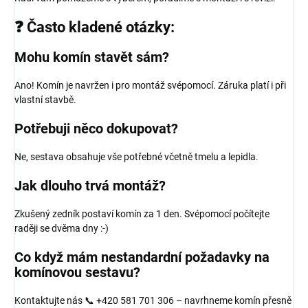
❓ Často kladené otázky:
Mohu komín stavět sám?
Ano! Komín je navržen i pro montáž svépomocí. Záruka platí i při
vlastní stavbě.
Potřebuji něco dokupovat?
Ne, sestava obsahuje vše potřebné včetně tmelu a lepidla.
Jak dlouho trvá montáž?
Zkušený zedník postaví komín za 1 den. Svépomocí počítejte
raději se dvěma dny :-)
Co když mám nestandardní požadavky na
komínovou sestavu?
Kontaktujte nás 📞 +420 581 701 306 – navrhneme komín přesně