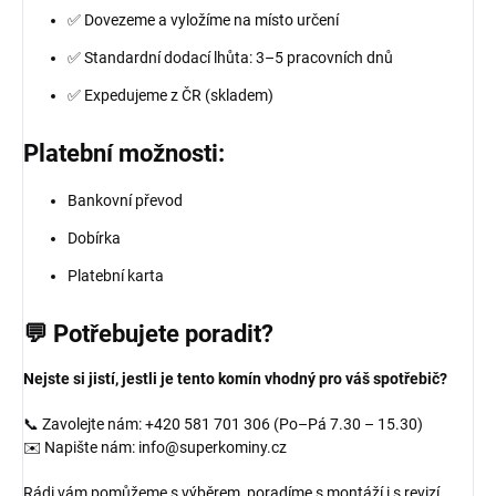
✅ Dovezeme a vyložíme na místo určení
✅ Standardní dodací lhůta: 3–5 pracovních dnů
✅ Expedujeme z ČR (skladem)
Platební možnosti:
Bankovní převod
Dobírka
Platební karta
💬 Potřebujete poradit?
Nejste si jistí, jestli je tento komín vhodný pro váš spotřebič?
📞 Zavolejte nám: +420 581 701 306 (Po–Pá 7.30 – 15.30)
✉️ Napište nám: info@superkominy.cz
Rádi vám pomůžeme s výběrem, poradíme s montáží i s revizí.