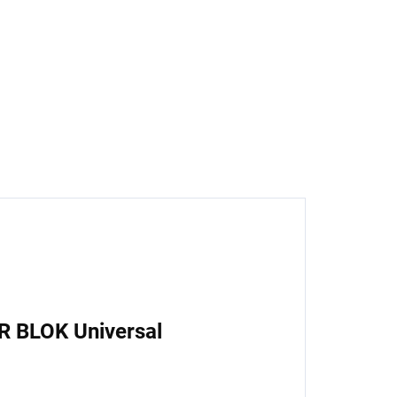
enetrace, 1 l
89 Kč
3,55 Kč bez DPH
Do košíku
R BLOK Universal