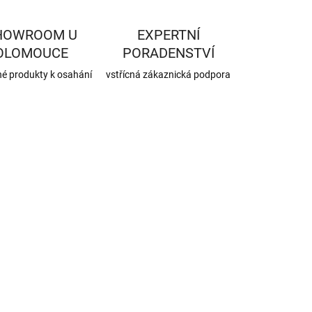
HOWROOM U
EXPERTNÍ
OLOMOUCE
PORADENSTVÍ
né produkty k osahání
vstřícná zákaznická podpora
1020973
SKLADEM
(75 KS)
SIGA PRO
hloubková