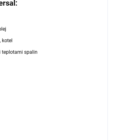
rsal:
olej
 kotel
 teplotami spalin