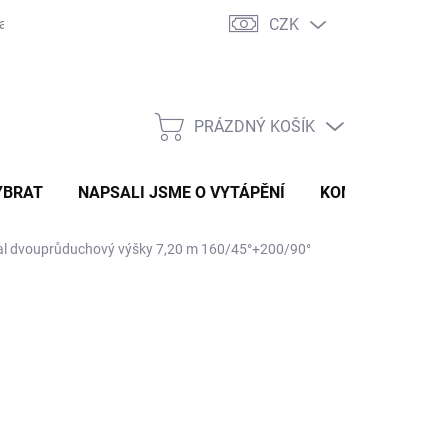
CZK
ravě
Certifikáty a návody
Kontakty
PRÁZDNÝ KOŠÍK
NÁKUPNÍ
KOŠÍK
YBRAT
NAPSALI JSME O VYTÁPĚNÍ
KOMÍNOVÝ KONF
l dvouprůduchový výšky 7,20 m 160/45°+200/90°
 414 Kč
094,21 Kč
bez DPH
ná
LADEM