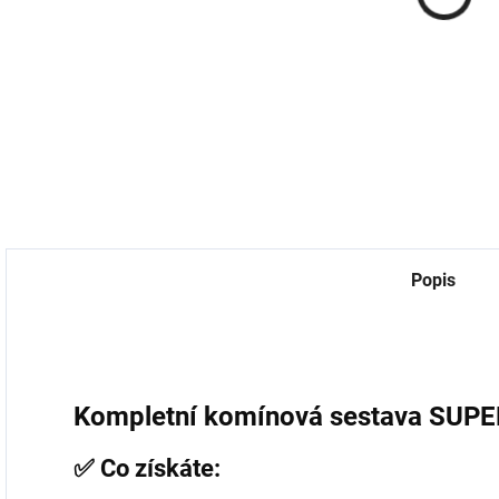
univerzální
p
18,18 Kč bez DPH
759 Kč
Do košíku
627,27 Kč bez DPH
7
Do košíku
Popis
Kompletní komínová sestava SUPE
✅ Co získáte: