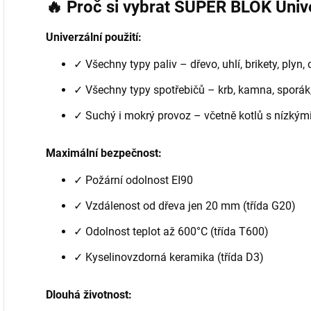
🔥 Proč si vybrat SUPER BLOK Unive
Univerzální použití:
✓ Všechny typy paliv – dřevo, uhlí, brikety, plyn, 
✓ Všechny typy spotřebičů – krb, kamna, sporák,
✓ Suchý i mokrý provoz – včetně kotlů s nízkými
Maximální bezpečnost:
✓ Požární odolnost EI90
✓ Vzdálenost od dřeva jen 20 mm (třída G20)
✓ Odolnost teplot až 600°C (třída T600)
✓ Kyselinovzdorná keramika (třída D3)
Dlouhá životnost: