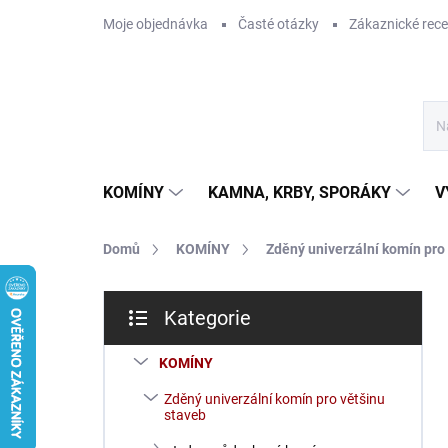
Přejít
Moje objednávka
Časté otázky
Zákaznické rec
na
obsah
KOMÍNY
KAMNA, KRBY, SPORÁKY
V
Domů
KOMÍNY
Zděný univerzální komín pro
P
Kategorie
o
Přeskočit
s
kategorie
t
KOMÍNY
r
Zděný univerzální komín pro většinu
a
staveb
n