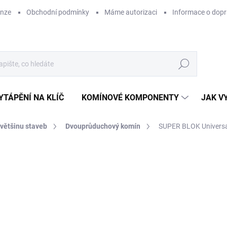
enze
Obchodní podmínky
Máme autorizaci
Informace o dop
Hledat
YTÁPĚNÍ NA KLÍČ
KOMÍNOVÉ KOMPONENTY
JAK V
 většinu staveb
Dvouprůduchový komín
SUPER BLOK Universa
ZNAČKA:
SUPERKOMÍNY
CENA JIŽ PO SLEVĚ
36
ZDARMA
30 
Měr
SK