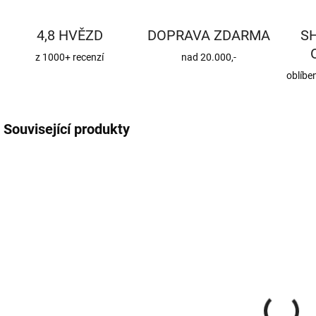
4,8 HVĚZD
DOPRAVA ZDARMA
S
z 1000+ recenzí
nad 20.000,-
oblíbe
Související produkty
CENA JIŽ PO SLEVĚ
CENA JIŽ PO SLEVĚ
ROX8-1BM
KKHZ
SKLADEM
SKLADEM
(370 KS)
(56 KS)
Roxory 1 m
Sada kotvení
ke krovu,
22 Kč